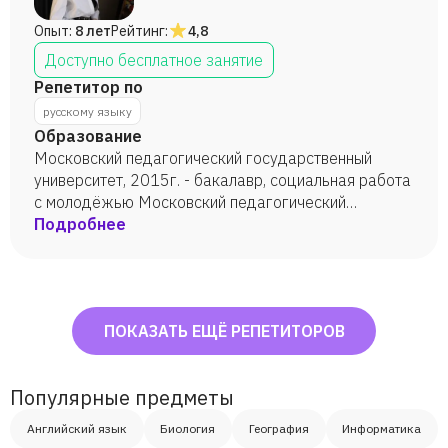
Опыт:
8 лет
Рейтинг:
4,8
Доступно бесплатное занятие
Репетитор по
русскому языку
Образование
Московский педагогический государственный
университет, 2015г. - бакалавр, социальная работа
с молодёжью Московский педагогический
государственный университет, 2019г. - магистр,
Подробнее
психолого-педагогическая инноватика АНО ДПО
"Институт современного образования", 2020г. -
учитель начального общего образования АНО ДПО
"Институт современного образования", 2020г. -
ПОКАЗАТЬ ЕЩЁ РЕПЕТИТОРОВ
учитель истории и обществознания
Популярные предметы
Английский язык
Биология
География
Информатика