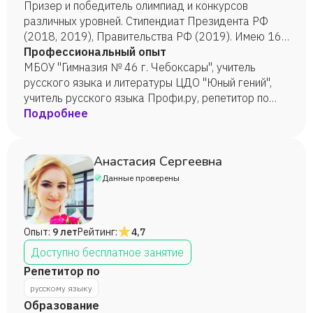
русская культура в аспекте русского языка как
Призер и победитель олимпиад и конкурсов
иностранного
различных уровней. Стипендиат Президента РФ
(2018, 2019), Правительства РФ (2019). Имею 16
научных статей (РИНЦ, ВАК).
Профессиональный опыт
МБОУ "Гимназия № 46 г. Чебоксары", учитель
русского языка и литературы ЦДО "Юный гений",
учитель русского языка Профи.ру, репетитор по
русскому языку, литературе
Подробнее
Анастасия Сергеевна
Данные проверены
Опыт:
9 лет
Рейтинг:
4,7
Доступно бесплатное занятие
Репетитор по
русскому языку
Образование