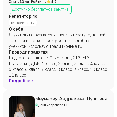
Опыт:
10 лет
Рейтинг:
4,9
Доступно бесплатное занятие
Репетитор по
русскому языку
О себе
Я, учитель по русскому языку и литературе, первой
категории. Легко нахожу контакт с любым
учеником, использую традиционные и
инновационные методы обучения. Особое внимание
Проводит занятия
уделяется культуре речи, языковой компетенции,
Подготовка к школе, Олимпиады, ОГЭ, ЕГЭ,
расширению коммуникативных умений. Всегда
Выпускник, ДВИ, 1 класс, 2 класс, 3 класс, 4 класс,
стараюсь увлечь ребенка, заинтересовать его
5 класс, 6 класс, 7 класс, 8 класс, 9 класс, 10 класс,
нестандартными заданиями, внедрять новые
11 класс
современные технологии в каждое занятие. Всегда
Подробнее
ищу к ученику индивидуальный подход.
Качественно готовлю к экзаменам, ВПР. Повышаю
уровень знаний
Мвумария Андреевна Шульгина
Данные проверены