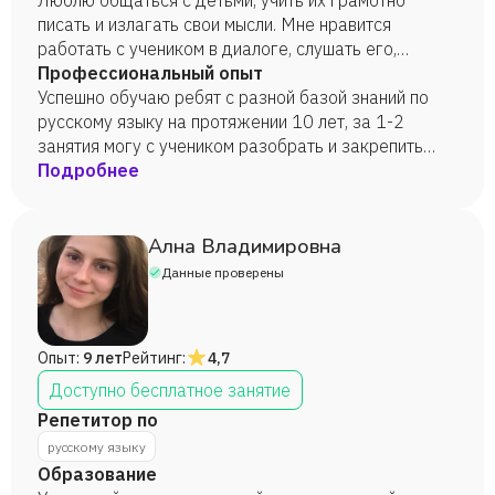
федеральный университет, факультет русской
Люблю общаться с детьми, учить их грамотно
филологии, магистратура (диплом с отличием)
писать и излагать свои мысли. Мне нравится
(2015г.)
работать с учеником в диалоге, слушать его,
помогать совершенствоваться.
Профессиональный опыт
Успешно обучаю ребят с разной базой знаний по
русскому языку на протяжении 10 лет, за 1-2
занятия могу с учеником разобрать и закрепить
тему; качественно готовлю ребят к сдаче ОГЭ, ЕГЭ
Подробнее
на высокие баллы.
Ална Владимировна
Данные проверены
Опыт:
9 лет
Рейтинг:
4,7
Доступно бесплатное занятие
Репетитор по
русскому языку
Образование