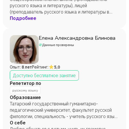
родители с ними об это не говорят, а им в свою
русского языка и литературы), лицей
очередь тоже важно мнение взрослого человека).
(преподаватель русского языка и литературы в
технических и гуманитарных классах,
Подробнее
подготовительные курсы), колледж (заведующая
подготовительного отделения, преподаватель
русского языка и литературы, подготовительные
Елена Александровна Блинова
курсы), РосНОУ (директор представительства
Данные проверены
университета в г. Железнодорожный,
преподаватель риторики, культуры речи и русского
языка, подготовительные курсы), ГУУ
Опыт:
8 лет
Рейтинг:
5,0
(преподаватель русского языка на
подготовительных курсах), ЕГЭ-Центр на
Доступно бесплатное занятие
Тургеневской (преподаватель русского языка),
Репетитор по
частный репетитор.
русскому языку
Образование
Татарский государственный гуманитарно-
педагогический университет, факультет русской
филологии, специальность - учитель русского языка
и литературы (2008г.); Казанский (Приволжский)
О себе