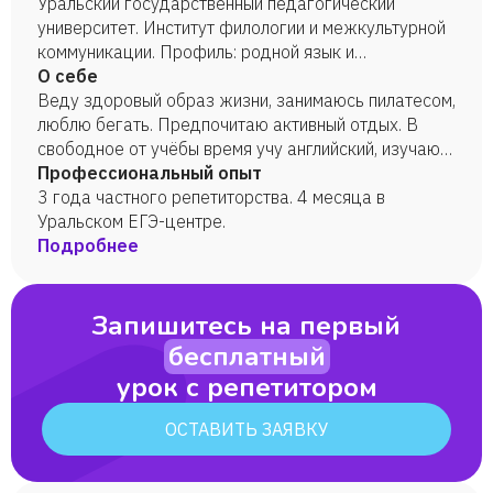
Уральский государственный педагогический
университет. Институт филологии и межкультурной
коммуникации. Профиль: родной язык и
психолингвистика. 5 курс. Заочная форма обучения.
О себе
Веду здоровый образ жизни, занимаюсь пилатесом,
люблю бегать. Предпочитаю активный отдых. В
свободное от учёбы время учу английский, изучаю
психологию.
Профессиональный опыт
3 года частного репетиторства. 4 месяца в
Уральском ЕГЭ-центре.
Подробнее
Запишитесь на первый
бесплатный
урок с репетитором
ОСТАВИТЬ ЗАЯВКУ