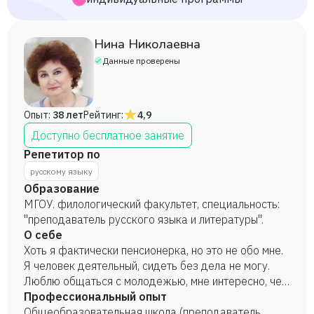
Нина Николаевна
Данные проверены
Опыт:
38 лет
Рейтинг:
4,9
Доступно бесплатное занятие
Репетитор по
русскому языку
Образование
МГОУ. филологический факультет, специальность:
"преподаватель русского языка и литературы".
О себе
Хоть я фактически пенсионерка, но это не обо мне.
Я человек деятельный, сидеть без дела не могу.
Люблю общаться с молодежью, мне интересно, чем
они увлекаются, о чем думают, чего хотят, а они
Профессиональный опыт
искренне этим делятся (я думаю, что дома
Общеобразовательная школа (преподаватель