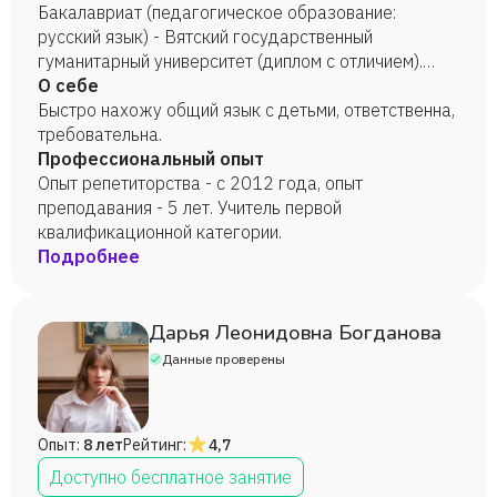
Бакалавриат (педагогическое образование:
русский язык) - Вятский государственный
гуманитарный университет (диплом с отличием).
Магистратура (филология) - Вятский
О себе
государственный университет (диплом с отличием).
Быстро нахожу общий язык с детьми, ответственна,
требовательна.
Профессиональный опыт
Опыт репетиторства - с 2012 года, опыт
преподавания - 5 лет. Учитель первой
квалификационной категории.
Подробнее
Дарья Леонидовна Богданова
Данные проверены
Опыт:
8 лет
Рейтинг:
4,7
Доступно бесплатное занятие