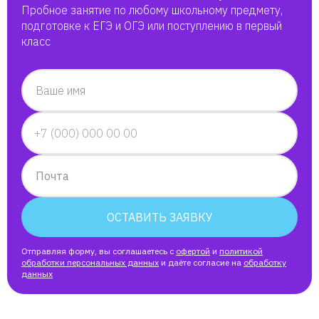
Пробное занятие по любому школьному предмету,
подготовке к ЕГЭ и ОГЭ или поступлению в первый
класс
Ваше имя
Почта
ОСТАВИТЬ ЗАЯВКУ
Отправляя форму, вы соглашаетесь с
офертой
и
политикой
обработки персональных данных
и даёте согласие на
обработку
данных