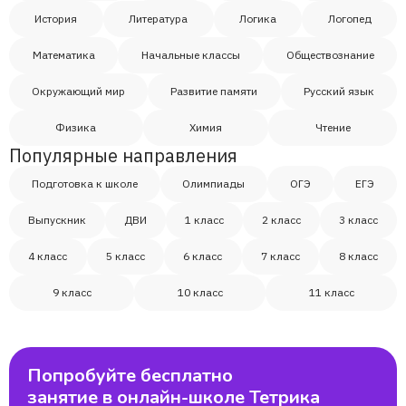
История
Литература
Логика
Логопед
Математика
Начальные классы
Обществознание
Окружающий мир
Развитие памяти
Русский язык
Физика
Химия
Чтение
Популярные направления
Подготовка к школе
Олимпиады
ОГЭ
ЕГЭ
Выпускник
ДВИ
1 класс
2 класс
3 класс
4 класс
5 класс
6 класс
7 класс
8 класс
9 класс
10 класс
11 класс
Попробуйте бесплатно
занятие в онлайн-школе Тетрика