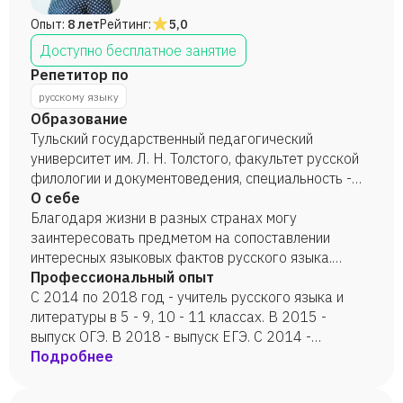
Опыт:
8 лет
Рейтинг:
5,0
Доступно бесплатное занятие
Репетитор по
русскому языку
Образование
Тульский государственный педагогический
университет им. Л. Н. Толстого, факультет русской
филологии и документоведения, специальность -
учитель русского языка и литературы,
О себе
культурологии (МХК), 2014 год.
Благодаря жизни в разных странах могу
заинтересовать предметом на сопоставлении
интересных языковых фактов русского языка.
Коммуникабельная, доброжелательная, в запасе
Профессиональный опыт
есть подходы к разным детям. Без труда нахожу
С 2014 по 2018 год - учитель русского языка и
общий язык с детьми любого возраста. Умею
литературы в 5 - 9, 10 - 11 классах. В 2015 -
мотивировать и вдохновлять на изучение своего
выпуск ОГЭ. В 2018 - выпуск ЕГЭ. С 2014 -
любимого предмета - русский язык. Без интереса -
индивидуальные занятия по русскому языку. С 2019
Подробнее
изучение скучное времяпрепровождение. Главное -
- преподаватель русского как иностранного (РКИ)
заинтересовать.
в академии «Эдюланг».