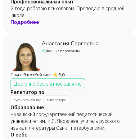
требующий от ученика активного участия.
Профессиональный опыт
2 года работаю психологом. Преподаю в средней
школе.
Подробнее
Анастасия Сергеевна
Данные проверены
Опыт:
9 лет
Рейтинг:
5,0
Доступно бесплатное занятие
Репетитор по
русскому языку
литературе
Образование
Чувашский государственный педагогический
университет им. И.Я. Яковлева, учитель русского
языка и литературы Санкт-петербургский
государственный университет, русский язык и
О себе