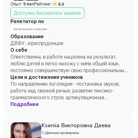
Опыт:
9 лет
Рейтинг:
4,6
Доступно бесплатное занятие
Репетитор по
начальным классам
Образование
ДВФУ , юриспруденция
О себе
Ответственна, в работе нацелена на результат,
люблю детей и легко нахожу с ними общий язык,
постоянно совершенствую свою профессиональные
навыки, открыта ко всему новому.
Цели и достижения учеников
По направлению логопедия - постановка звуков,
работа над связной речью, развитие лексико-
грамматического строя, артикуляционная
гимнастика. Подготовка к школе - развитие логики,
Подробнее
мышления, внимания. Математика, окружающий
мир, обучение грамоте.
Kseniia Викторовна Деева
Данные проверены