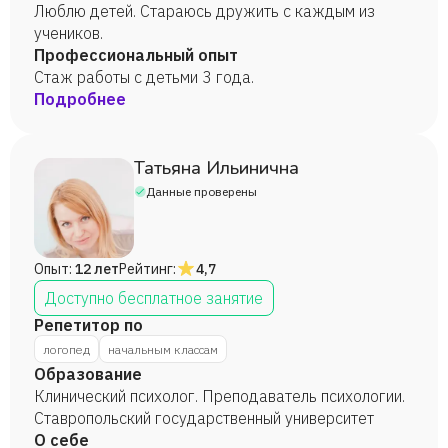
работы 3 года. Разработана программа по
Люблю детей. Стараюсь дружить с каждым из
подготовке и постановке руки для
учеников.
письма(дошкольники).
Профессиональный опыт
Стаж работы с детьми 3 года.
Подробнее
Татьяна Ильинична
Данные проверены
Опыт:
12 лет
Рейтинг:
4,7
Доступно бесплатное занятие
Репетитор по
логопед
начальным классам
Образование
Клинический психолог. Преподаватель психологии.
Ставропольский государственный университет
О себе