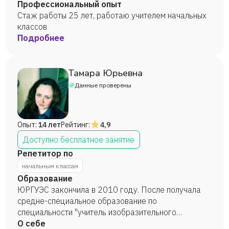
Профессиональный опыт
Стаж работы 25 лет, работаю учителем начальных
классов
Подробнее
Тамара Юрьевна
Данные проверены
Опыт:
14 лет
Рейтинг:
4,9
Доступно бесплатное занятие
Репетитор по
начальным классам
Образование
ЮРГУЭС закончила в 2010 году. После получала
средне-специальное образование по
специальности "учитель изобразительного
искусства" По этой специальности имею стаж
О себе