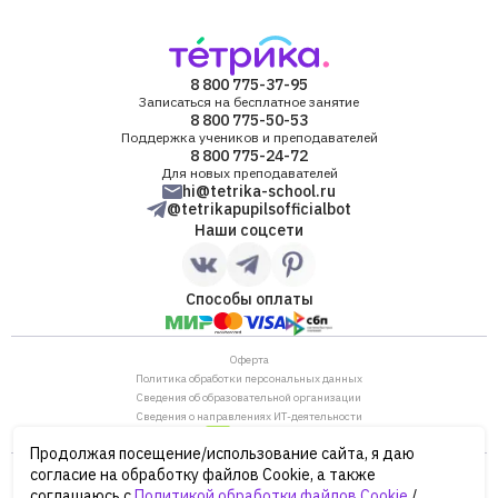
8 800 775-37-95
Записаться на бесплатное занятие
8 800 775-50-53
Поддержка учеников и преподавателей
8 800 775-24-72
Для новых преподавателей
hi@tetrika-school.ru
@tetrikapupilsofficialbot
Наши соцсети
Способы оплаты
Оферта
Политика обработки персональных данных
Сведения об образовательной организации
Сведения о направлениях ИТ-деятельности
Продолжая посещение/использование сайта, я даю
ОГРН: 1187746880530
согласие на обработку файлов Cookie, а также
ИНН/КПП: 7702446568/770901001
соглашаюсь с
Политикой обработки файлов Cookie
/