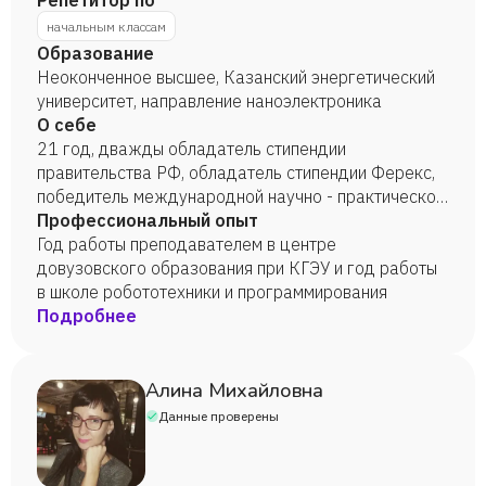
Репетитор по
начальным классам
Образование
Неоконченное высшее, Казанский энергетический
университет, направление наноэлектроника
О себе
21 год, дважды обладатель стипендии
правительства РФ, обладатель стипендии Ферекс,
победитель международной научно - практической
конференции "Тинчуринские чтения - 2020:
Профессиональный опыт
Энергетика и цифровая трансформация". Веду
Год работы преподавателем в центре
научную деятельность в области программирования
довузовского образования при КГЭУ и год работы
и микропроцессорной техники. Являюсь автором
в школе робототехники и программирования
нескольких статей в рецензируемых научных
Подробнее
издательствах.
Алина Михайловна
Данные проверены