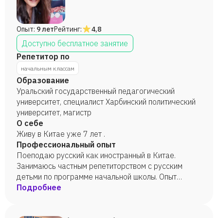
Опыт:
9 лет
Рейтинг:
4,8
Доступно бесплатное занятие
Репетитор по
начальным классам
Образование
Уральский государственный педагогический
университет, специалист Харбинский политический
университет, магистр
О себе
Живу в Китае уже 7 лет .
Профессиональный опыт
Поеподаю русский как иностранный в Китае.
Занимаюсь частным репетиторством с русским
детьми по программе начальной школы. Опыт
работы в качестве переводчика, преподавателя
Подробнее
китайского языка.