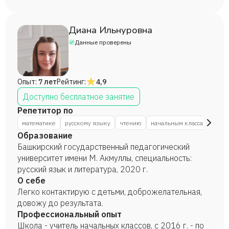
Диана Ильнуровна
Данные проверены
Опыт:
7 лет
Рейтинг:
4,9
Доступно бесплатное занятие
Репетитор по
математике
русскому языку
чтению
начальным классам
раз
Образование
Башкирский государственный педагогический
университет имени М. Акмуллы, специальность:
русский язык и литература, 2020 г.
О себе
Легко контактирую с детьми, доброжелательная,
довожу до результата.
Профессиональный опыт
Школа - учитель начальных классов, с 2016 г. - по