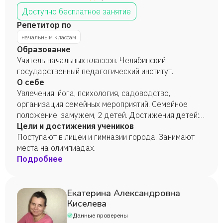
Доступно бесплатное занятие
Репетитор по
начальным классам
Образование
Учитель начальных классов. Челябинский
государственный педагогический институт.
О себе
Увлечения: йога, психология, садоводство,
организация семейных мероприятий. Семейное
положение: замужем, 2 детей. Достижения детей:
сын – 4-кратный победитель Всероссийской
Цели и достижения учеников
Олимпиады Школьников, победитель
Поступают в лицеи и гимназии города. Занимают
Международной юниорской естественно-научной
места на олимпиадах.
олимпиады в г. Пуна, Индия. Обучение на бюджете
Подробнее
в МФТИ и ИТМО. Права «В», автомобиль.
Екатерина Александровна
Киселева
Данные проверены