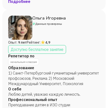
классов. — Еженедельно проводила не менее 20
Подробнее
уроков по своим предметам, вела 3 факультатива.
— Разработала методические пособия по
математике и дидактический материал по чтению,
Ольга Игоревна
что позволило обеспечить дифференцированный
Данные проверены
подход к учащимся исходя из их индивидуальных
возможностей, как результат — повышение
качества знаний учащихся. — Разработала более
Опыт:
9 лет
Рейтинг:
4,9
20 методических уроков по русскому языку,
окружающему миру и математике, мои разработки
Доступно бесплатное занятие
размещены на учебных порталах, активно
Репетитор по
используются коллегами. — Организовала и
начальным классам
успешно провела более 30 внеклассных
Образование
мероприятий
1) Санкт-Петербургский гуманитарный университет
профсоюзов, Реклама 2) Московский
Международный Университет, Психология
О себе
Люблю детей, уважаю каждую личность.
Профессиональный опыт
Преподавание детям в ИЗО студии