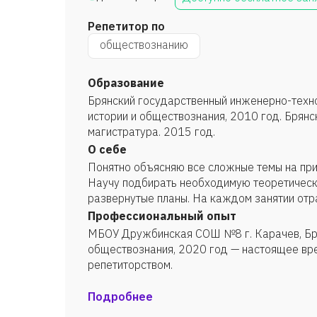
Репетитор по
обществознанию
Образование
Брянский государственный инженерно-техно
истории и обществознания, 2010 год. Брянс
магистратура. 2015 год.
О себе
Понятно объясняю все сложные темы на при
Научу подбирать необходимую теоретическ
развернутые планы. На каждом занятии от
все темы кодификатора. Для составления п
Профессиональный опыт
определения текущего уровня знаний ученик
МБОУ Дружбинская СОШ №8 г. Карачев, Бря
обществознания, 2020 год — настоящее вр
репетиторством.
Подробнее