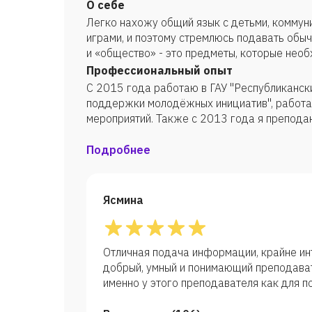
году.
О себе
Легко нахожу общий язык с детьми, коммун
играми, и поэтому стремлюсь подавать обы
и «общество» - это предметы, которые нео
Профессиональный опыт
С 2015 года работаю в ГАУ "Республиканск
поддержки молодёжных инициатив", работа
мероприятий. Также с 2013 года я препода
репетиторством. В 2015 году работал в шко
университете.
Подробнее
Ясмина
Отличная подача информации, крайне инт
добрый, умный и понимающий преподава
именно у этого преподавателя как для по
к ОГЭ и ЕГЭ