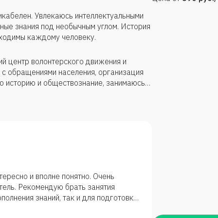
икабелен. Увлекаюсь интеллектуальными
чные знания под необычным углом. История
бходимы каждому человеку.
ий центр волонтерского движения и
 с обращениями населения, организация
ю историю и обществознание, занимаюсь
ле, техникуме, вел семинары в
ересно и вполне понятно. Очень
тель. Рекомендую брать занятия
полнения знаний, так и для подготовки