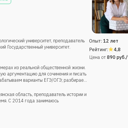
логический университет, преподаватель
Опыт:
12 лет
кий Государственный университет.
Рейтинг:
4,8
Цена от
890
руб.
мерах из реальной общественной жизни.
ую аргументацию для сочинения и писать
рабатываем варианты ЕГЭ/ОГЭ; разбираем
редварительной программы обучения и
 на первом занятии решает тест.
нская область, преподаватель истории и
емя. С 2014 года занимаюсь