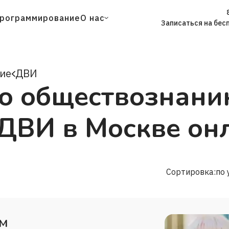
рограммирование
О нас
Записаться на бес
ие
ДВИ
о обществознани
 ДВИ в Москве он
Сортировка:
по
ем