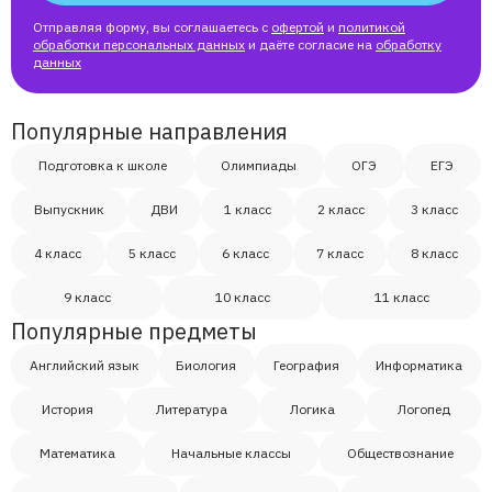
Отправляя форму, вы соглашаетесь с
офертой
и
политикой
обработки персональных данных
и даёте согласие на
обработку
данных
Популярные направления
Подготовка к школе
Олимпиады
ОГЭ
ЕГЭ
Выпускник
ДВИ
1 класс
2 класс
3 класс
4 класс
5 класс
6 класс
7 класс
8 класс
9 класс
10 класс
11 класс
Популярные предметы
Английский язык
Биология
География
Информатика
История
Литература
Логика
Логопед
Математика
Начальные классы
Обществознание