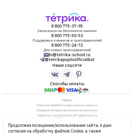
8 800 775-37-95
Записаться на бесплатное занятие
8 800 775-50-53
Поддержка учеников и преподавателей
8 800 775-24-72
Для новых преподавателей
hi@tetrika-school.ru
@tetrikapupilsofficialbot
Наши соцсети
Способы оплаты
Оферта
Политика обработки персональных данных
Сведения об образовательной организации
Сведения о направлениях ИТ-деятельности
Продолжая посещение/использование сайта, я даю
ОГРН: 1187746880530
согласие на обработку файлов Cookie, а также
ИНН/КПП: 7702446568/770901001