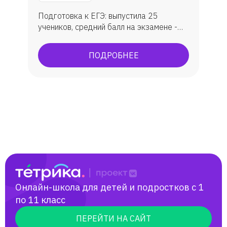
Подготовка к ЕГЭ: выпустила 25
учеников, средний балл на экзамене -
79. Подготовка к ОГЭ: занималась с 30
учениками, средняя оценка - 4.
ПОДРОБНЕЕ
Подготовка к олимпиадам:
муниципальный и региональный этапы
Всероссийской олимпиады по русскому
языку и литературе. Мои ученики
становились призерами и поступали на
бюджет в лучшие вузы республики
Татарстан (КФУ, КНИТУ).
Онлайн-школа для детей и подростков с 1
по 11 класс
ПЕРЕЙТИ НА САЙТ