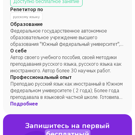
Доступно бесплатное занятие
Репетитор по
русскому языку
Образование
Федеральное государственное автономное
образовательное учреждение высшего
образования "Южный федеральный университет",
"Филология". Магистр филологии. Федеральное
О себе
государственное автономное образовательное
Автор своего учебного пособия, своей методики
учреждение высшего образования "Южный
преподавания русского языка, русского языка как
федеральный университет". Аспирантура,
иностранного. Автор более 30 научных работ.
"Преподаватель-исследователь".
Профессиональный опыт
Преподаю русский язык как иностранный в Южном
федеральном университете ( 2 года); Более года
преподавала в языковой частной школе. Готовила
школьников к ЕГЭ, ВПР.
Подробнее
Запишитесь на первый
бесплатный