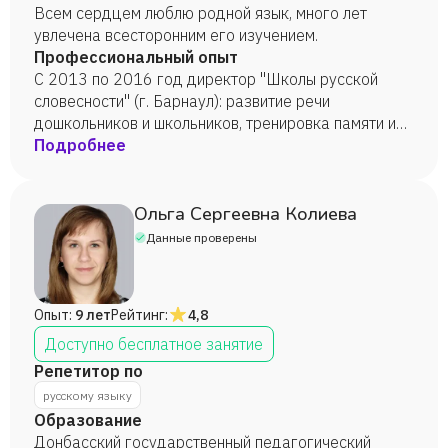
преподавания русского языка и литературы (2020
Всем сердцем люблю родной язык, много лет
г.).
увлечена всесторонним его изучением.
Профессиональный опыт
С 2013 по 2016 год директор "Школы русской
словесности" (г. Барнаул): развитие речи
дошкольников и школьников, тренировка памяти и
внимания, уроки грамотного письма. с 2016 г по
Подробнее
2020 г учитель русского языка и литературы в
гимназиях № 5 и № 27 г. Барнаула с 2010 г
занимаюсь репетиторством по русскому языку. В
Ольга Сергеевна Колиева
2020 г. создала курс онлайн-занятий "Пишу
Данные проверены
грамотно" для учащихся начальной школы.
Опыт:
9 лет
Рейтинг:
4,8
Доступно бесплатное занятие
Репетитор по
русскому языку
Образование
Донбасский государственный педагогический