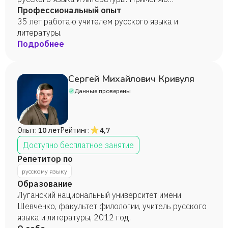
педагогические технологии проблемного
Профессиональный опыт
обучения,групповые, игровые технологии. Быстро
35 лет работаю учителем русского языка и
нахожу общий язык с учащимися.
литературы.
Подробнее
Сергей Михайлович Кривуля
Данные проверены
Опыт:
10 лет
Рейтинг:
4,7
Доступно бесплатное занятие
Репетитор по
русскому языку
Образование
Луганский национальный университет имени
Шевченко, факультет филологии, учитель русского
языка и литературы, 2012 год.