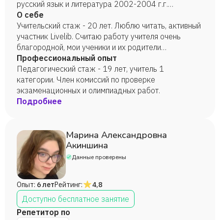
русский язык и литература 2002-2004 г.г.
магистратура в Карагандинском государственном
О себе
университете имени Е.А.Букетова с отличием
Учительский стаж - 20 лет. Люблю читать, активный
участник Livelib. Считаю работу учителя очень
благородной, мои ученики и их родители
соглашаются со мной. На вопрос: "Хотела бы ты,
Профессиональный опыт
чтобы твои дети были учителями?" - однозначный
Педагогический стаж - 19 лет, учитель 1
ответ: "Да!" Активная, но нуждаюсь периодически в
категории. Член комиссий по проверке
тишине, наверное, поэтому страстно рукоделием.
экзаменационных и олимпиадных работ.
Подробнее
Марина Александровна
Акиншина
Данные проверены
Опыт:
6 лет
Рейтинг:
4,8
Доступно бесплатное занятие
Репетитор по