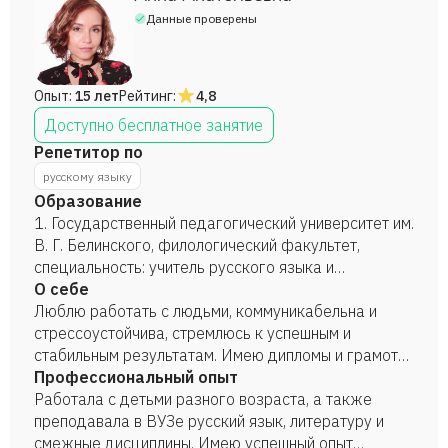
Данные проверены
Опыт:
15 лет
Рейтинг:
4,8
Доступно бесплатное занятие
Репетитор по
русскому языку
Образование
1. Государственный педагогический университет им.
В. Г. Белинского, филологический факультет,
специальность: учитель русского языка и
литературы, практический психолог, диплом с
О себе
отличием, 2001 год. 2. Киевский государственный
Люблю работать с людьми, коммуникабельна и
университет культуры и искусств, факультет
стрессоустойчива, стремлюсь к успешным и
народного творчества, специальность:
стабильным результатам. Имею дипломы и грамоты,
преподаватель музыкальных дисциплин, дирижер,
не менее 12, - победы и участие в конкурсах и
Профессиональный опыт
артист хора, диплом с отличием, 2004 год.
фестивалях, посвященных искусству концертного
Работала с детьми разного возраста, а также
исполнительства.
преподавала в ВУЗе русский язык, литературу и
смежные дисциплины. Имею успешный опыт