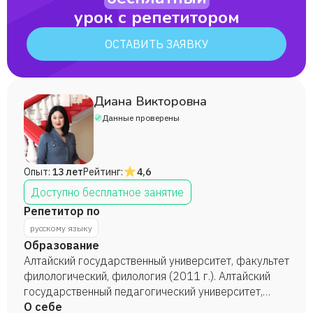
урок с репетитором
ОСТАВИТЬ ЗАЯВКУ
Диана Викторовна
Данные проверены
Опыт:
13 лет
Рейтинг:
4,6
Доступно бесплатное занятие
Репетитор по
русскому языку
Образование
Алтайский государственный университет, факультет
филологический, филология (2011 г.). Алтайский
государственный педагогический университет,
факультет филологический,теория и методика
О себе