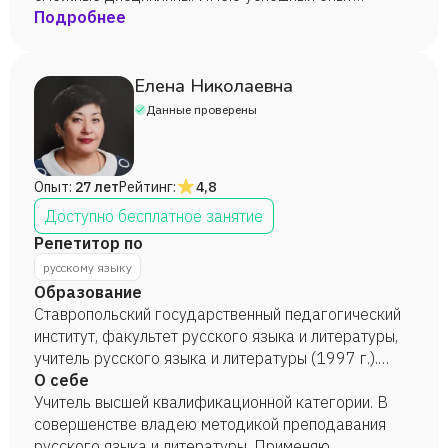
проведения тренингов публичных выступлений
Подробнее
(ораторское и музыкальное искусство).
Елена Николаевна
Данные проверены
Опыт:
27 лет
Рейтинг:
4,8
Доступно бесплатное занятие
Репетитор по
русскому языку
Образование
Ставропольский государственный педагогический
институт, факультет русского языка и литературы,
учитель русского языка и литературы (1997 г.).
Ставропольский государственный педагогический
О себе
институт, факультет школьная психология, школьный
Учитель высшей квалификационной категории. В
психолог (1997 г.).
совершенстве владею методикой преподавания
русского языка и литературы. Применяю