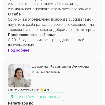
университет, филологический факультет,
специальность: преподаватель русского языка и
литературы, 2013 год.
О себе
Со мной вы определенно полюбите русский язык и
научитесь разбираться со всеми его сложностями!
Терпеливая, общительная, добрая, но в то же время
требовательная, готова оказать моральную и
Профессиональный опыт
эмоциональную поддержку ребенку.
С 2013 года занимаюсь преподавательской
деятельностью.
Подробнее
Саврина Казимовна Акимова
Данные проверены
Опыт:
7 лет
Рейтинг:
4,9
Доступно бесплатное занятие
Репетитор по