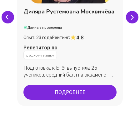
Диляра Рустемовна Москвичёва
Данные проверены
4,8
Опыт:
23 года
Рейтинг:
Репетитор по
русскому языку
Подготовка к ЕГЭ: выпустила 25
учеников, средний балл на экзамене -
79. Подготовка к ОГЭ: занималась с 30
учениками, средняя оценка - 4.
ПОДРОБНЕЕ
Подготовка к олимпиадам:
муниципальный и региональный этапы
Всероссийской олимпиады по русскому
языку и литературе. Мои ученики
становились призерами и поступали на
бюджет в лучшие вузы республики
Татарстан (КФУ, КНИТУ).