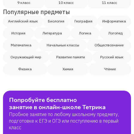
9 класс
10 класс
11 класс
Популярные предметы
Английский язык
Биология
География
Информатика
История
Литература
Логика
Логопед
Математика
Начальные классы
Обществознание
Окружающий мир
Развитие памяти
Русский язык
Физика
Химия
Чтение
Попробуйте бесплатно
занятие в онлайн-школе Тетрика
Пробное занятие по любому школьному предмету,
подготовке к ЕГЭ и ОГЭ или поступлению в первый
класс