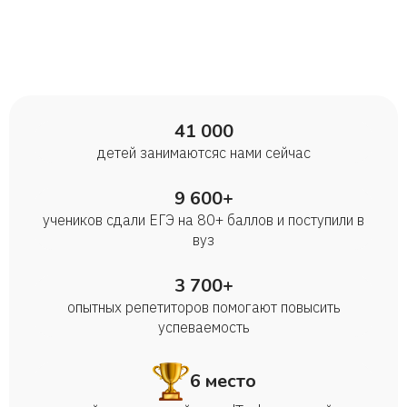
Мама Ольга Сын Леонид
Дарья
41 000
Алёна
детей занимаются с нами сейчас
Михаил
9 600+
учеников сдали ЕГЭ на 80+ баллов и поступили в
вуз
Алина
3 700+
Ангелина
опытных репетиторов помогают повысить
успеваемость
Платон
6 место