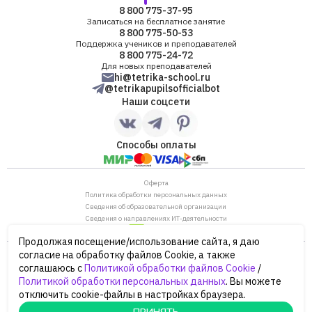
8 800 775-37-95
Записаться на бесплатное занятие
8 800 775-50-53
Поддержка учеников и преподавателей
8 800 775-24-72
Для новых преподавателей
hi@tetrika-school.ru
@tetrikapupilsofficialbot
Наши соцсети
Способы оплаты
Оферта
Политика обработки персональных данных
Сведения об образовательной организации
Сведения о направлениях ИТ-деятельности
Продолжая посещение/использование сайта, я даю
ОГРН: 1187746880530
согласие на обработку файлов Cookie, а также
ИНН/КПП: 7702446568/770901001
соглашаюсь с
Политикой обработки файлов Cookie
/
105120, г. Москва, ул. Нижняя Сыромятническая,
Политикой обработки персональных данных
. Вы можете
дом 10, строение 12, этаж 4
отключить cookie-файлы в настройках браузера.
Сайт Минпросвещения России
Сайт Минобрнауки России