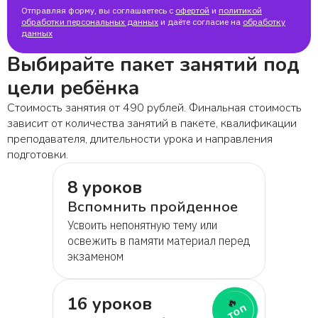
Отправляя форму, вы соглашаетесь с
офертой
и
политикой
обработки персональных данных
Наталья
и даёте согласие на
обработку
данных
Выбирайте пакет занятий под
Игорь
цели ребёнка
Александр
Стоимость занятия от 490 рублей. Финальная стоимость
зависит от количества занятий в пакете, квалификации
преподавателя, длительности урока и направления
Анна
подготовки.
8 уроков
Алексей
Вспомнить пройденное
Усвоить непонятную тему или
Анастасия
освежить в памяти материал перед
экзаменом
Диляра
16 уроков
🔥
топ
Злата