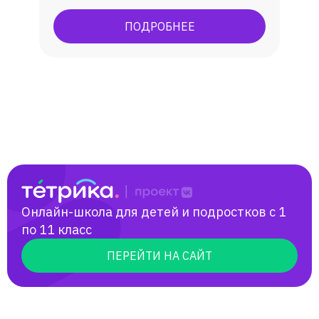
79. Подготовка к ОГЭ: занималась с 30
Иван
учениками, средняя оценка - 4.
ПОДРОБНЕЕ
Подготовка к олимпиадам:
муниципальный и региональный этапы
Лев
Всероссийской олимпиады по русскому
языку и литературе. Мои ученики
становились призерами и поступали на
Виктория
бюджет в лучшие вузы республики
Татарстан (КФУ, КНИТУ).
Павел
Дарья
Онлайн-школа для детей и подростков с 1
Светлана
по 11 класс
ПЕРЕЙТИ НА САЙТ
Катя Столярова
ученица Евгения,мама Светлана