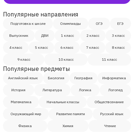
Алиса
Популярные направления
Арина
Подготовка к школе
Олимпиады
ОГЭ
ЕГЭ
Полина
Выпускник
ДВИ
1 класс
2 класс
3 класс
4 класс
5 класс
6 класс
7 класс
8 класс
Настя
9 класс
10 класс
11 класс
Популярные предметы
Полина
Английский язык
Биология
География
Информатика
Владислав Николаев
История
Литература
Логика
Логопед
Математика
Начальные классы
Обществознание
Камилла
Окружающий мир
Развитие памяти
Русский язык
София, мама Анна
Физика
Химия
Чтение