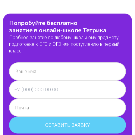
Иван
Попробуйте бесплатно
Луиза
занятие в онлайн-школе Тетрика
Пробное занятие по любому школьному предмету,
Джулия
подготовке к ЕГЭ и ОГЭ или поступлению в первый
класс
Майя
Ваше имя
Виктория
Анастасия
Почта
Игнат
ОСТАВИТЬ ЗАЯВКУ
Анна Шарова