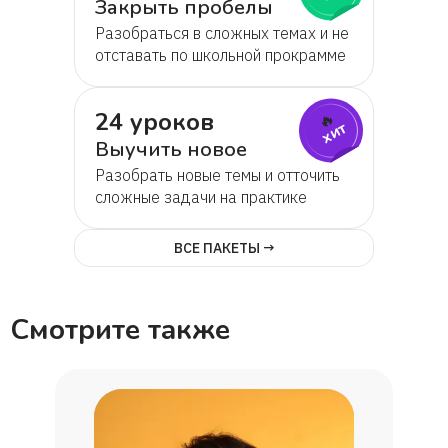
Закрыть пробелы
Разобраться в сложных темах и не
Дарья
отставать по школьной прокрамме
Виктория
24 уроков
🔥
хит
Выучить новое
Мария
Разобрать новые темы и отточить
сложные задачи на практике
Гордей
ВСЕ ПАКЕТЫ →
Артем
Смотрите также
Мария
Габриэль