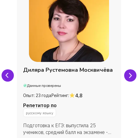
Андрей
Олеся
Никита
Анастасия
Диляра Рустемовна Москвичёва
Георгий
Данные проверены
Светлана
4,8
Опыт:
23 года
Рейтинг:
Репетитор по
Якуб
русскому языку
Подготовка к ЕГЭ: выпустила 25
Мария
учеников, средний балл на экзамене -