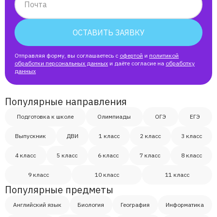
Почта
ОСТАВИТЬ ЗАЯВКУ
Отправляя форму, вы соглашаетесь с
офертой
и
политикой
обработки персональных данных
и даёте согласие на
обработку
данных
Популярные направления
Подготовка к школе
Олимпиады
ОГЭ
ЕГЭ
Выпускник
ДВИ
1 класс
2 класс
3 класс
4 класс
5 класс
6 класс
7 класс
8 класс
9 класс
10 класс
11 класс
Популярные предметы
Английский язык
Биология
География
Информатика