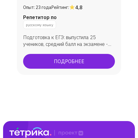
4,8
Опыт:
23 года
Рейтинг:
Репетитор по
русскому языку
Подготовка к ЕГЭ: выпустила 25
учеников, средний балл на экзамене -
79. Подготовка к ОГЭ: занималась с 30
учениками, средняя оценка - 4.
ПОДРОБНЕЕ
Подготовка к олимпиадам:
муниципальный и региональный этапы
Всероссийской олимпиады по русскому
языку и литературе. Мои ученики
становились призерами и поступали на
бюджет в лучшие вузы республики
Татарстан (КФУ, КНИТУ).