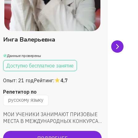
Инга Валерьевна
Лейл
Данные проверены
Данны
Доступно бесплатное занятие
Дост
Опыт:
21 год
Рейтинг:
4,7
Опыт:
Репетитор по
Репет
русскому языку
русс
МОИ УЧЕНИКИ ЗАНИМАЮТ ПРИЗОВЫЕ
подгот
МЕСТА В МЕЖДУНАРОДНЫХ КОНКУРСАХ
ученик
"КИРИЛЛИЦА" ПО РУССКОМУ ЯЗЫКУ И
ОГЭ: у
ЛИТЕРАТУРЕ, УЧАСТВУЮТ В ОБЛАСТНЫХ,
Подгот