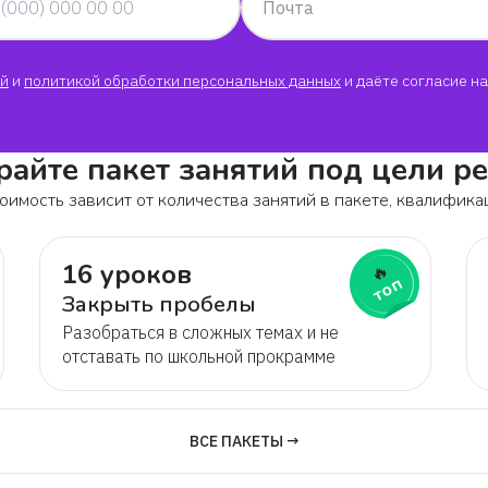
Почта
Регина
й
и
политикой обработки персональных данных
и даёте согласие на
Иван
айте пакет занятий под цели р
София
оимость зависит от количества занятий в пакете, квалифика
Алексей
16 уроков
🔥
топ
Закрыть пробелы
Арина
Разобраться в сложных темах и не
отставать по школьной прокрамме
Наталья
Ксения
ВСЕ ПАКЕТЫ →