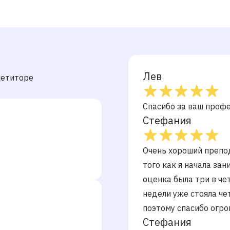
Лев
петиторе
Спасибо за ваш профе
Стефания
Очень хороший препод
того как я начала зан
оценка была три в че
недели уже стояла че
поэтому спасибо огро
Стефания