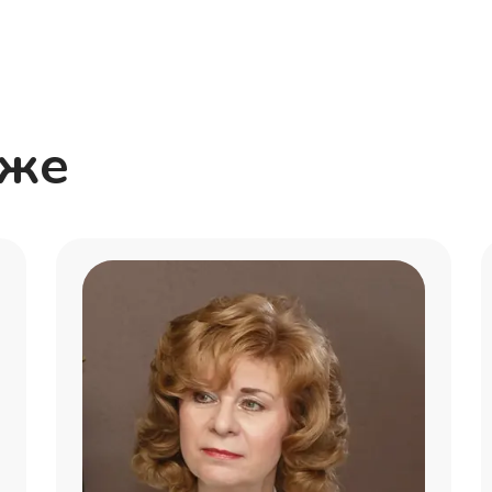
Мария
Павел
Кристина
кже
Надежда
Алексей
Катерина
Марк
Арсен