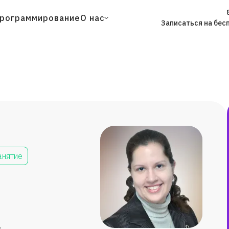
рограммирование
О нас
Записаться на бес
анятие