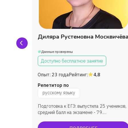
Диляра Рустемовна Москвичёв
Данные проверены
Доступно бесплатное занятие
Опыт:
23 года
Рейтинг:
4,8
Репетитор по
русскому языку
в
Подготовка к ЕГЭ: выпустила 25 учеников,
атуры.
средний балл на экзамене - 79.
и: сдача
Подготовка к ОГЭ: занималась с 30
и
учениками, средняя оценка - 4. Подготовк