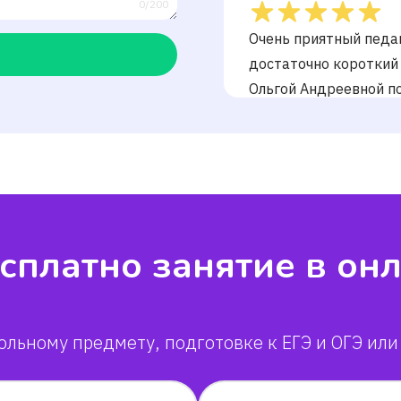
0/200
Очень приятный педаг
достаточно короткий
Ольгой Андреевной по
прогресс.Из стабильн
вылезти, у меня уже 
четвёрк
Дарья, мама Тат
Соня
сплатно занятие в он
Елизавета
ольному предмету, подготовке к ЕГЭ и ОГЭ или
Кирилл
Лев