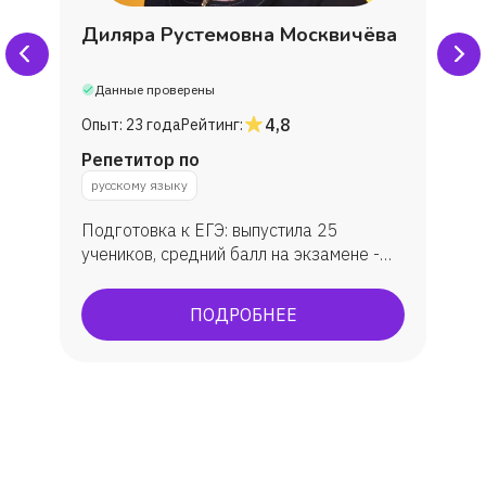
Диляра Рустемовна Москвичёва
Данные проверены
4,8
Опыт:
23 года
Рейтинг:
Репетитор по
русскому языку
Подготовка к ЕГЭ: выпустила 25
учеников, средний балл на экзамене -
79. Подготовка к ОГЭ: занималась с 30
учениками, средняя оценка - 4.
ПОДРОБНЕЕ
Подготовка к олимпиадам:
муниципальный и региональный этапы
Всероссийской олимпиады по русскому
языку и литературе. Мои ученики
становились призерами и поступали на
бюджет в лучшие вузы республики
Татарстан (КФУ, КНИТУ).