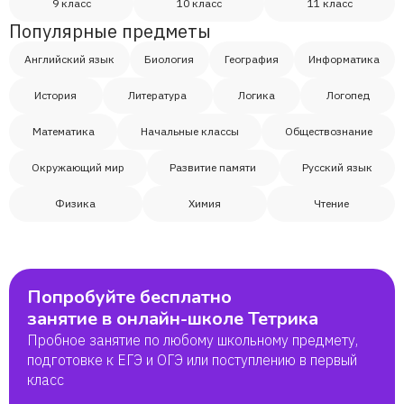
9 класс
10 класс
11 класс
Популярные предметы
Английский язык
Биология
География
Информатика
История
Литература
Логика
Логопед
Математика
Начальные классы
Обществознание
Окружающий мир
Развитие памяти
Русский язык
Физика
Химия
Чтение
Попробуйте бесплатно
занятие в онлайн-школе Тетрика
Пробное занятие по любому школьному предмету,
подготовке к ЕГЭ и ОГЭ или поступлению в первый
класс