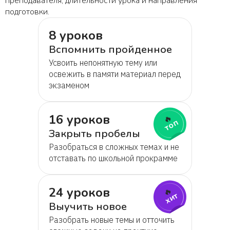
преподавателя, длительности урока и направления
подготовки.
8 уроков
Вспомнить пройденное
Усвоить непонятную тему или
освежить в памяти материал перед
экзаменом
16 уроков
🔥
топ
Закрыть пробелы
Разобраться в сложных темах и не
отставать по школьной прокрамме
24 уроков
🔥
хит
Выучить новое
Разобрать новые темы и отточить