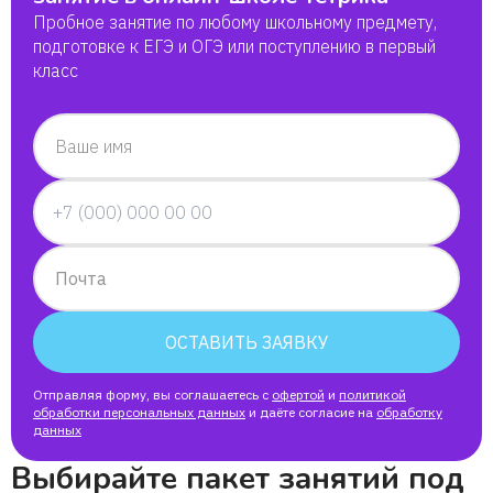
Пробное занятие по любому школьному предмету,
подготовке к ЕГЭ и ОГЭ или поступлению в первый
класс
Ваше имя
Почта
ОСТАВИТЬ ЗАЯВКУ
Отправляя форму, вы соглашаетесь с
офертой
и
политикой
обработки персональных данных
и даёте согласие на
обработку
данных
Выбирайте пакет занятий под