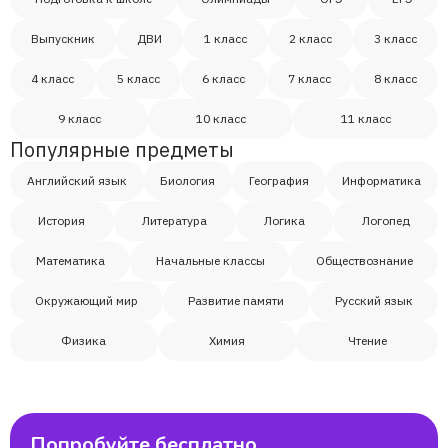
Выпускник
ДВИ
1 класс
2 класс
3 класс
Наталья
4 класс
5 класс
6 класс
7 класс
8 класс
Валерия
9 класс
10 класс
11 класс
Популярные предметы
Рената
Английский язык
Биология
География
Информатика
История
Литература
Логика
Логопед
Илья Андрейковский
Математика
Начальные классы
Обществознание
Окружающий мир
Развитие памяти
Русский язык
Физика
Химия
Чтение
Попробуйте бесплатно