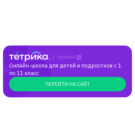
Всероссийской олимпиады по русскому
языку и литературе. Мои ученики
становились призерами и поступали на
бюджет в лучшие вузы республики
Татарстан (КФУ, КНИТУ).
Онлайн-школа для детей и подростков с 1
по 11 класс
ПЕРЕЙТИ НА САЙТ