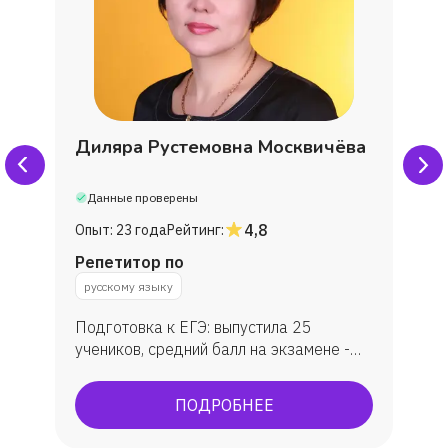
Диляра Рустемовна Москвичёва
Данные проверены
4,8
Опыт:
23 года
Рейтинг:
Репетитор по
русскому языку
Подготовка к ЕГЭ: выпустила 25
учеников, средний балл на экзамене -
79. Подготовка к ОГЭ: занималась с 30
учениками, средняя оценка - 4.
ПОДРОБНЕЕ
Подготовка к олимпиадам:
муниципальный и региональный этапы