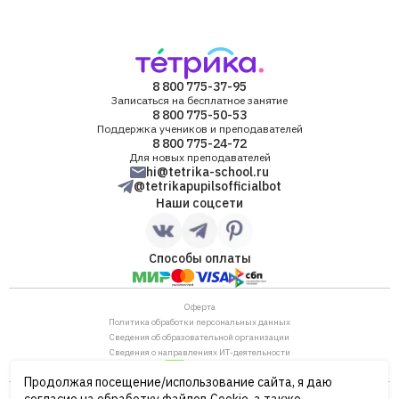
Олеся
Роберт
8 800 775-37-95
Егор
Записаться на бесплатное занятие
8 800 775-50-53
Поддержка учеников и преподавателей
8 800 775-24-72
Максим
Для новых преподавателей
hi@tetrika-school.ru
@tetrikapupilsofficialbot
Артем
Наши соцсети
Татьяна
Способы оплаты
Ярослав
Оферта
Политика обработки персональных данных
Сведения об образовательной организации
Сведения о направлениях ИТ-деятельности
Екатерина
Продолжая посещение/использование сайта, я даю
ОГРН: 1187746880530