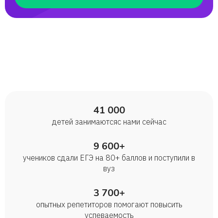
Настя
Арсений
Глафира
Павел
41 000
детей занимаются с нами сейчас
Софья
9 600+
Светлана
учеников сдали ЕГЭ на 80+ баллов и поступили в
вуз
Наталья
3 700+
опытных репетиторов помогают повысить
Олег
успеваемость