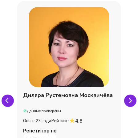
Наталия
Даниил
Роман
Катя Столярова
Татьяна
Диляра Рустемовна Москвичёва
Ольга Курносова
Данные проверены
4,8
Опыт:
23 года
Рейтинг:
Матвей
Репетитор по