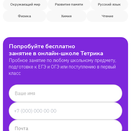
Алина Голубева
Окружающий мир
Развитие памяти
Русский язык
Физика
Химия
Чтение
Иван
Иван
Попробуйте бесплатно
Артур
занятие в онлайн-школе Тетрика
Пробное занятие по любому школьному предмету,
подготовке к ЕГЭ и ОГЭ или поступлению в первый
Марита
класс
Илья
Ваше имя
Мусума
Екатерина
Почта