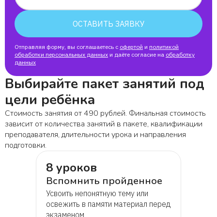
Амина
ОСТАВИТЬ ЗАЯВКУ
Арпине
Отправляя форму, вы соглашаетесь с
офертой
и
политикой
обработки персональных данных
и даёте согласие на
обработку
данных
Платон
Выбирайте пакет занятий под
Наталья
цели ребёнка
Стоимость занятия от 490 рублей. Финальная стоимость
Ученик Елизавета, мама Елена
зависит от количества занятий в пакете, квалификации
преподавателя, длительности урока и направления
подготовки.
Юлия
8 уроков
Ольга
Вспомнить пройденное
Усвоить непонятную тему или
освежить в памяти материал перед
Анаит
экзаменом