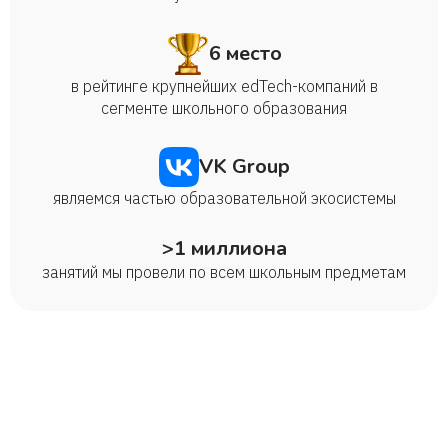
Егор
6 место
в рейтинге крупнейших edTech-компаний в
Ирина
сегменте школьного образования
Александр
VK Group
являемся частью образовательной экосистемы
Аркадий
>1 миллиона
Таня
занятий мы провели по всем школьным предметам
Мария
Александра