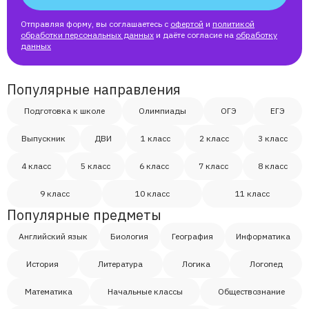
Отправляя форму, вы соглашаетесь с
офертой
и
политикой
Sweeta
обработки персональных данных
и даёте согласие на
обработку
данных
Виктория
Популярные направления
Алина
Подготовка к школе
Олимпиады
ОГЭ
ЕГЭ
Выпускник
ДВИ
1 класс
2 класс
3 класс
Марина
4 класс
5 класс
6 класс
7 класс
8 класс
Вознесенская Валерия
9 класс
10 класс
11 класс
Популярные предметы
Анатолий
Английский язык
Биология
География
Информатика
История
Литература
Логика
Логопед
Евгения
Математика
Начальные классы
Обществознание