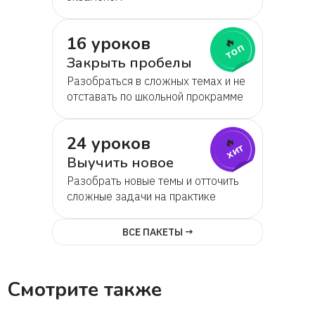
Шарапат
16 уроков
🔥
топ
Закрыть пробелы
Елена Ивановна Евдокимова
Разобраться в сложных темах и не
отставать по школьной прокрамме
Лариса
24 уроков
🔥
Полина
хит
Выучить новое
Разобрать новые темы и отточить
Гардея
сложные задачи на практике
Дмитрий
ВСЕ ПАКЕТЫ →
Анастасия
Смотрите также
Ирина