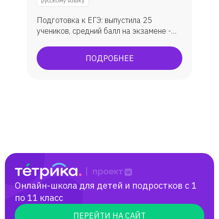
русскому языку
Анастасия
Подготовка к ЕГЭ: выпустила 25
учеников, средний балл на экзамене -
Галина
79. Подготовка к ОГЭ: занималась с 30
учениками, средняя оценка - 4.
ПОДРОБНЕЕ
Арсений
Подготовка к олимпиадам:
муниципальный и региональный этапы
Всероссийской олимпиады по русскому
Ксения
языку и литературе. Мои ученики
становились призерами и поступали на
Яна
бюджет в лучшие вузы республики
Татарстан (КФУ, КНИТУ).
Сергей
Александра
Онлайн-школа для детей и подростков с 1
по 11 класс
Екатерина
ПЕРЕЙТИ НА САЙТ