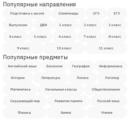
Популярные направления
Подготовка к школе
Олимпиады
ОГЭ
ЕГЭ
Выпускник
ДВИ
1 класс
2 класс
3 класс
4 класс
5 класс
6 класс
7 класс
8 класс
9 класс
10 класс
11 класс
Популярные предметы
Английский язык
Биология
География
Информатика
История
Литература
Логика
Логопед
Математика
Начальные классы
Обществознание
Окружающий мир
Развитие памяти
Русский язык
Физика
Химия
Чтение