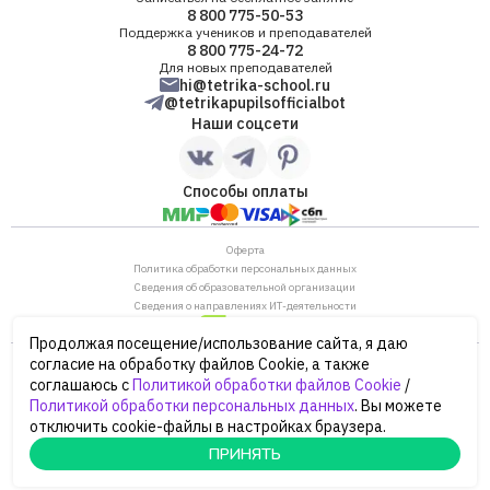
8 800 775-50-53
Поддержка учеников и преподавателей
8 800 775-24-72
Для новых преподавателей
hi@tetrika-school.ru
@tetrikapupilsofficialbot
Наши соцсети
Способы оплаты
Оферта
Политика обработки персональных данных
Сведения об образовательной организации
Сведения о направлениях ИТ-деятельности
Продолжая посещение/использование сайта, я даю
ОГРН: 1187746880530
согласие на обработку файлов Cookie, а также
ИНН/КПП: 7702446568/770901001
соглашаюсь с
Политикой обработки файлов Cookie
/
105120, г. Москва, ул. Нижняя Сыромятническая,
Политикой обработки персональных данных
. Вы можете
дом 10, строение 12, этаж 4
отключить cookie-файлы в настройках браузера.
Сайт Минпросвещения России
Сайт Минобрнауки России
ПРИНЯТЬ
© 2026 Тетрика, ООО «ПРЕПРЕП.РУ»