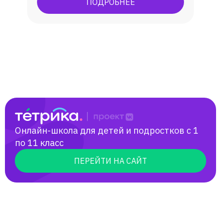
ПОДРОБНЕЕ
Подготовка к олимпиадам:
муниципальный и региональный этапы
Всероссийской олимпиады по русскому
языку и литературе. Мои ученики
становились призерами и поступали на
бюджет в лучшие вузы республики
Татарстан (КФУ, КНИТУ).
Онлайн-школа для детей и подростков с 1
по 11 класс
ПЕРЕЙТИ НА САЙТ