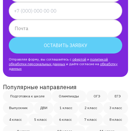
Александр
Почта
Никита
ОСТАВИТЬ ЗАЯВКУ
Филипп
Отправляя форму, вы соглашаетесь с
офертой
и
политикой
Антон
обработки персональных данных
и даёте согласие на
обработку
данных
Светлана
Популярные направления
Подготовка к школе
Ася
Олимпиады
ОГЭ
ЕГЭ
Выпускник
ДВИ
1 класс
2 класс
3 класс
Кирилл
4 класс
5 класс
6 класс
7 класс
8 класс