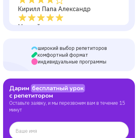
Кирилл Папа Александр
Матвей
Адам
широкий выбор репетиторов
комфортный формат
Софья
индивидуальные программы
Камилла
Дарим
бесплатный урок
с репетитором
Елизавета
Оставьте заявку, и мы перезвоним вам в течение 15
минут
Олеся Олеся
Ваше имя
Дина