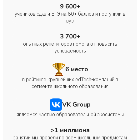
9 600+
Анастасия Кравцова
учеников сдали ЕГЭ на 80+ баллов и поступили в
вуз
Софья
3 700+
опытных репетиторов помогают повысить
Кристина
успеваемость
Марина
6 место
в рейтинге крупнейших edTech-компаний в
Марина
сегменте школьного образования
Иван
VK Group
являемся частью образовательной экосистемы
Вадим
>1 миллиона
занятий мы провели по всем школьным предметам
Даниил