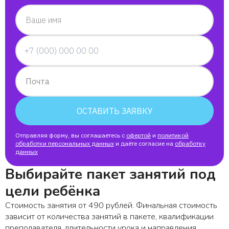
Максим
Ваше имя
Амина
Артём
Почта
Константин
ОСТАВИТЬ ЗАЯВКУ
Софья
Отправляя форму, вы соглашаетесь с
офертой
и
политикой
обработки персональных данных
и даёте согласие на
обработку
данных
Даниил
Выбирайте пакет занятий под
Кира
цели ребёнка
Стоимость занятия от 490 рублей. Финальная стоимость
Иван
зависит от количества занятий в пакете, квалификации
преподавателя, длительности урока и направления