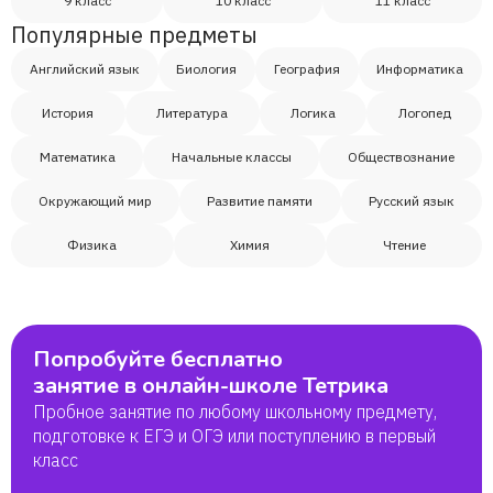
Ясмина
9 класс
10 класс
11 класс
Популярные предметы
Максим
Английский язык
Биология
География
Информатика
История
Литература
Логика
Логопед
Анастасия
Математика
Начальные классы
Обществознание
Даниил
Окружающий мир
Развитие памяти
Русский язык
Физика
Химия
Чтение
Гололобова Юлия Игоревна
Алина
Попробуйте бесплатно
занятие в онлайн-школе Тетрика
Лилит
Пробное занятие по любому школьному предмету,
подготовке к ЕГЭ и ОГЭ или поступлению в первый
Светлана
класс