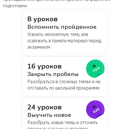
подготовки.
Таисия
8 уроков
Анастасия
Вспомнить пройденное
Усвоить непонятную тему или
освежить в памяти материал перед
Альбина
экзаменом
Ольга
16 уроков
🔥
топ
Закрыть пробелы
Екатерина
Разобраться в сложных темах и не
отставать по школьной прокрамме
Olga Gritsay
24 уроков
🔥
хит
Екатерина
Выучить новое
Разобрать новые темы и отточить
Алена
сложные задачи на практике