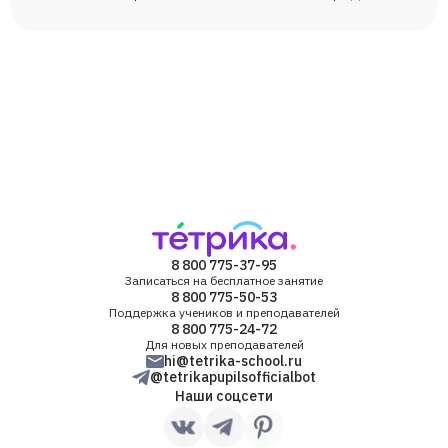
Елена
Даша
Егор
Иван
8 800 775-37-95
Записаться на бесплатное занятие
Александра
8 800 775-50-53
Поддержка учеников и преподавателей
8 800 775-24-72
Юлия
Для новых преподавателей
hi@tetrika-school.ru
@tetrikapupilsofficialbot
Наши соцсети
Ален