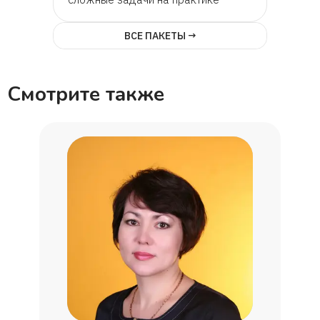
Алия
ВСЕ ПАКЕТЫ →
Матвей
Смотрите также
Армине
Ольга
Иван
Марина Ткачева
Оксана