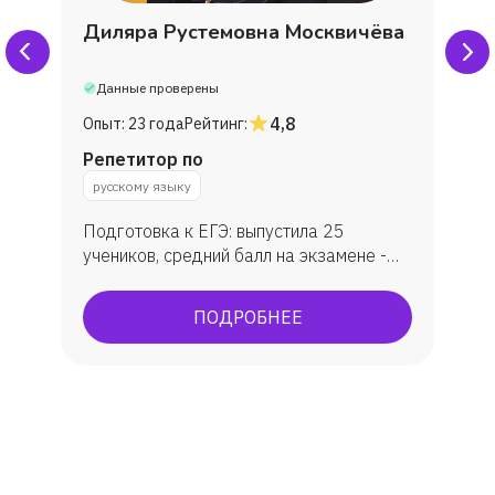
Никита, мама Марина
Диляра Рустемовна Москвичёва
Илья
Данные проверены
4,8
Опыт:
23 года
Рейтинг:
Роман
Репетитор по
русскому языку
Елена
Подготовка к ЕГЭ: выпустила 25
учеников, средний балл на экзамене -
Мусума
79. Подготовка к ОГЭ: занималась с 30
учениками, средняя оценка - 4.
ПОДРОБНЕЕ
Алина
Подготовка к олимпиадам:
муниципальный и региональный этапы
Всероссийской олимпиады по русскому
Наталья
языку и литературе. Мои ученики
становились призерами и поступали на
бюджет в лучшие вузы республики
Федор
Татарстан (КФУ, КНИТУ).