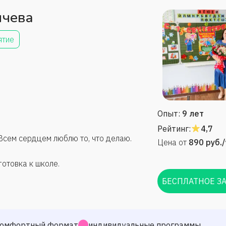
ичева
ятие
Опыт:
9 лет
Рейтинг:
4,7
Всем сердцем люблю то, что делаю.
Цена от
890
руб.
отовка к школе.
БЕСПЛАТНОЕ З
омфортный формат
индивидуальные программы