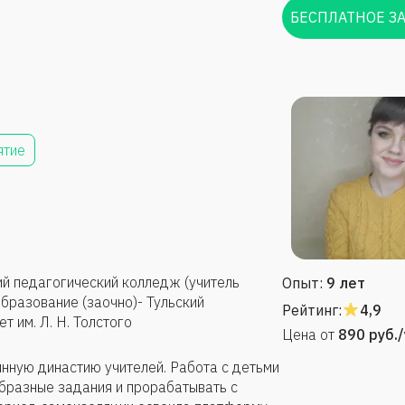
БЕСПЛАТНОЕ З
ятие
й педагогический колледж (учитель
Опыт:
9 лет
бразование (заочно)- Тульский
Рейтинг:
4,9
 им. Л. Н. Толстого
Цена от
890
руб.
нную династию учителей. Работа с детьми
бразные задания и прорабатывать с