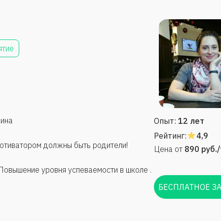
ятие
азина
Опыт:
12 лет
Рейтинг:
4,9
таю с теми детьми кто готов учиться! Мотиватором должны быть родители!
Цена от
890
руб.
Повышение уровня успеваемости в школе .
БЕСПЛАТНОЕ З