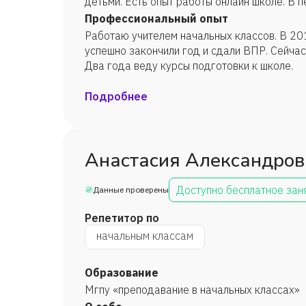
детьми. Есть опыт работы онлайн школе. В
zoom, успешно провожу уроки с первокласс
Профессиональный опыт
количество свободного времени, поэтому и
Работаю учителем начальных классов. В 2018-2019 доучивала 4 класс, все дети
развиваться.
успешно закончили год и сдали ВПР. Сейчас обучаю большой класс первоклассников.
Два года веду курсы подготовки к школе.
Подробнее
Анастасия Александров
Доступно бесплатное зан
Данные проверены
Репетитор по
начальным классам
Образование
Мгпу «преподавание в начальных классах»