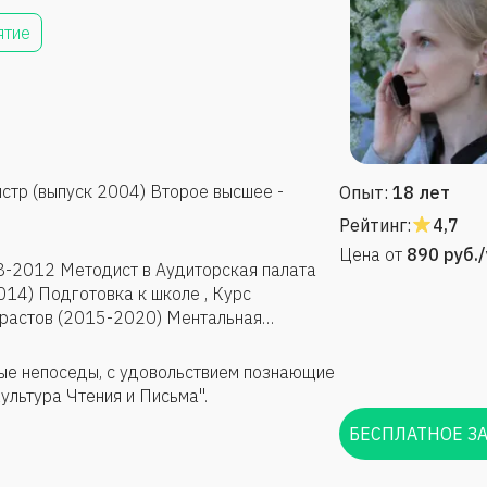
ятие
стр (выпуск 2004) Второе высшее -
Опыт:
18 лет
Рейтинг:
4,7
Цена от
890
руб.
рская палата
 , Курс
 (2015-2020) Ментальная
ение и Деление) (2018-2020)
щие на практике навык "Культура Чтения и Письма".
БЕСПЛАТНОЕ З