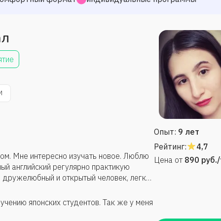
ал
ятие
м
Опыт:
9 лет
Рейтинг:
4,7
ом. Мне интересно изучать новое. Люблю
Цена от
890
руб.
ный английский регулярно практикую
Я дружелюбный и открытый человек, легко
учению японских студентов. Так же у меня
.