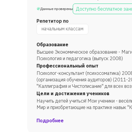
Доступно бесплатное зан
Данные проверены
Репетитор по
начальным классам
Образование
Высшее Экономическое образование - Маги
Психология и педагогика (выпуск 2008)
Профессиональный опыт
Психолог-консультант (психосоматика) 2008-2012 Методист в Аудито
(организация обучения аудиторов) (2011-2014) Подготовка к школе
"Каллиграфия и Чистописание" для всех возрастов
арифметика (Сложение и Вычитание, Умнож
Цели и достижения учеников
Научить детей учиться! Мои ученики - весёлые непоседы, с удовольствием познающие
Мир и приобретаю
Подробнее