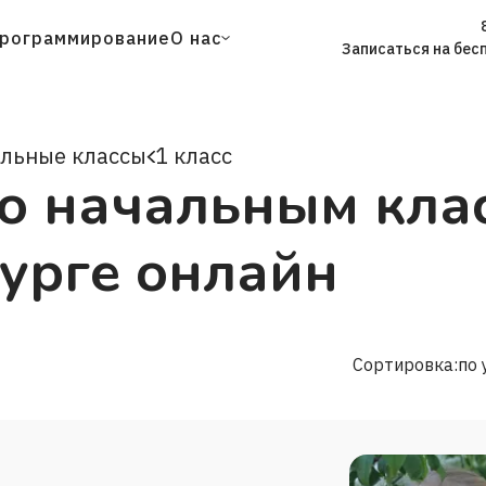
рограммирование
О нас
Записаться на бес
льные классы
1 класс
о начальным клас
урге онлайн
Сортировка:
по