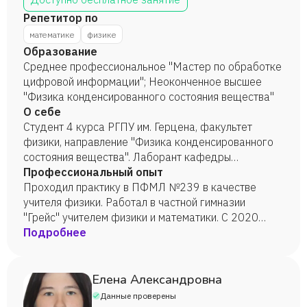
Репетитор по
математике
физике
Образование
Среднее профессиональное "Мастер по обработке
цифровой информации"; Неоконченное высшее
"Физика конденсированного состояния вещества"
О себе
Студент 4 курса РГПУ им. Герцена, факультет
физики, направление "Физика конденсированного
состояния вещества". Лаборант кафедры
теоретической физики. Знаю, люблю, живу физикой.
Профессиональный опыт
Математика прилагается.
Проходил практику в ПФМЛ №239 в качестве
учителя физики. Работал в частной гимназии
"Грейс" учителем физики и математики. С 2020
года в качестве репетитора работаю с учениками
Подробнее
7-10 классов (физика, математика). Имею опыт
подготовки к ОГЭ и ЕГЭ. За полгода смог
подготовить с нуля нескольких студентов
Елена Александровна
заочников СПбГАСУ к экзамену по высшей
Данные проверены