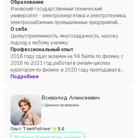
Образование
Ижевский государственный технический
университет - электроэнергетика и электротехника,
электроснабжение промышленных предприятий,
2022 г.
О себе
Целеустремленность, многозадачность, нахожу
подход к любому ученику.
Профессиональный опыт
2018 году сдал экзамен на 94 балла по физике, с
2018 по 2021 год работал в онлайн-школах
куратором по физике, в 2020 году преподавал в
центре подготовки ЕГЭ и ОГЭ. Сейчас также
Подробнее
преподаю физику в онлайн-школе.
Всеволод Алексеевич
Данные проверены
Опыт:
7 лет
Рейтинг:
5,0
Доступно бесплатное занятие