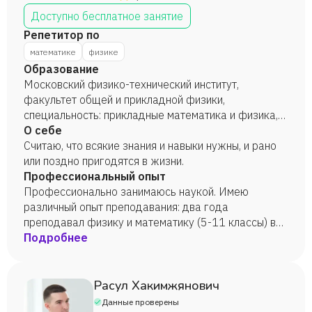
Доступно бесплатное занятие
Репетитор по
математике
физике
Образование
Московский физико-технический институт,
факультет общей и прикладной физики,
специальность: прикладные математика и физика,
2017 год.
О себе
Считаю, что всякие знания и навыки нужны, и рано
или поздно пригодятся в жизни.
Профессиональный опыт
Профессионально занимаюсь наукой. Имею
различный опыт преподавания: два года
преподавал физику и математику (5-11 классы) в
заочных школах, имею опыт проведения семинаров
Подробнее
у студентов различных ВУЗов, занимаюсь
репетиторством по физике и математике.
Расул Хакимжянович
Данные проверены