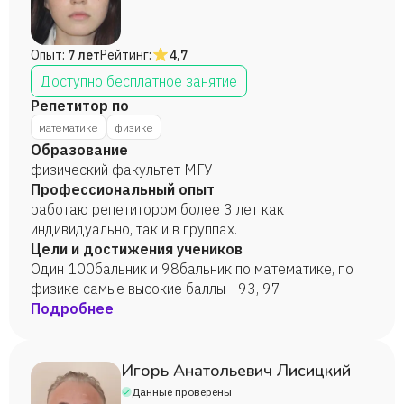
математики. В качестве репетитора по высшей
математики работал с некоторыми студентами
ИТМО. В качестве репетитора вводил в квантовую
Опыт:
7 лет
Рейтинг:
4,7
механику студента медвуза.
Доступно бесплатное занятие
Репетитор по
математике
физике
Образование
физический факультет МГУ
Профессиональный опыт
работаю репетитором более 3 лет как
индивидуально, так и в группах.
Цели и достижения учеников
Один 100бальник и 98бальник по математике, по
физике самые высокие баллы - 93, 97
Подробнее
Игорь Анатольевич Лисицкий
Данные проверены