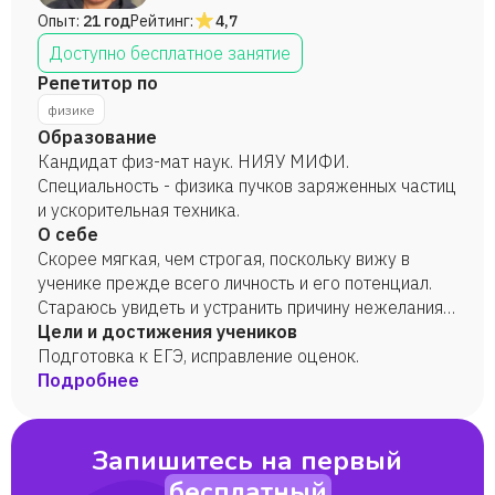
Опыт:
21 год
Рейтинг:
4,7
Доступно бесплатное занятие
Репетитор по
физике
Образование
Кандидат физ-мат наук. НИЯУ МИФИ.
Специальность - физика пучков заряженных частиц
и ускорительная техника.
О себе
Скорее мягкая, чем строгая, поскольку вижу в
ученике прежде всего личность и его потенциал.
Стараюсь увидеть и устранить причину нежелания
учиться, привить любовь к предмету. Умею
Цели и достижения учеников
объяснять образно, поэтому могу работать с
Подготовка к ЕГЭ, исправление оценок.
учениками разного возраста. Пунктуальна. Люблю
Подробнее
свои предметы и мне хотелось бы донести их
красоту до каждого.
Запишитесь на первый
бесплатный