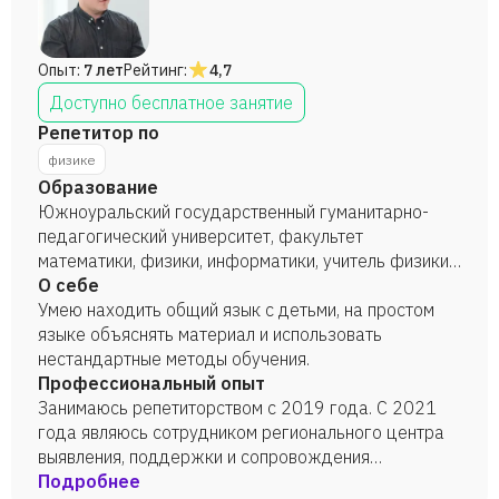
Опыт:
7 лет
Рейтинг:
4,7
Доступно бесплатное занятие
Репетитор по
физике
Образование
Южноуральский государственный гуманитарно-
педагогический университет, факультет
математики, физики, информатики, учитель физики
и информатики, 2022 год.
О себе
Умею находить общий язык с детьми, на простом
языке объяснять материал и использовать
нестандартные методы обучения.
Профессиональный опыт
Занимаюсь репетиторством с 2019 года. С 2021
года являюсь сотрудником регионального центра
выявления, поддержки и сопровождения
одаренных детей Челябинской области "Курчатов
Подробнее