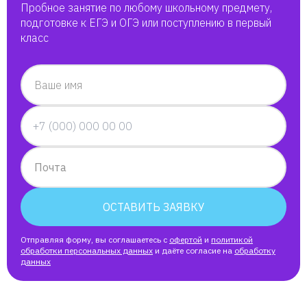
Пробное занятие по любому школьному предмету,
подготовке к ЕГЭ и ОГЭ или поступлению в первый
класс
Ваше имя
Почта
ОСТАВИТЬ ЗАЯВКУ
Отправляя форму, вы соглашаетесь с
офертой
и
политикой
обработки персональных данных
и даёте согласие на
обработку
данных