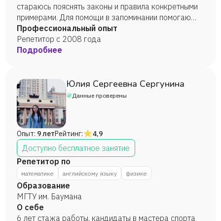
стараюсь пояснять законы и правила конкретными
примерами. Для помощи в запоминании помогаю
использовать мнемотехники. Не требую заучивать
Профессиональный опыт
то, что можно не заучивать, а посмотреть в
Репетитор с 2008 года
справочниках.
Подробнее
Юлия Сергеевна Сергунина
Данные проверены
Опыт:
9 лет
Рейтинг:
4,9
Доступно бесплатное занятие
Репетитор по
математике
английскому языку
физике
Образование
МГТУ им. Баумана
О себе
6 лет стажа работы, кандидаты в мастера спорта