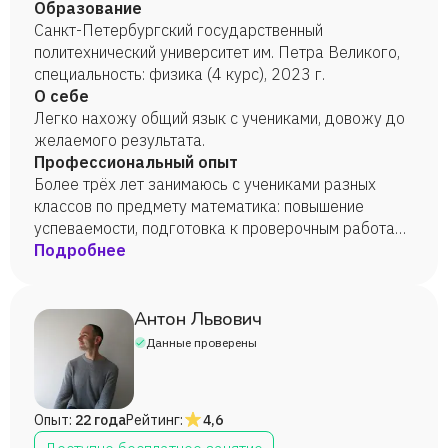
Образование
Санкт-Петербургский государственный
политехнический университет им. Петра Великого,
специальность: физика (4 курс), 2023 г.
О себе
Легко нахожу общий язык с учениками, довожу до
желаемого результата.
Профессиональный опыт
Более трёх лет занимаюсь с учениками разных
классов по предмету математика: повышение
успеваемости, подготовка к проверочным работам,
ОГЭ и ЕГЭ. В летнее время работаю также в
Подробнее
офлайн-образовании на специализированных
математических сменах в качестве преподавателя
олимпиадной математики.
Антон Львович
Данные проверены
Опыт:
22 года
Рейтинг:
4,6