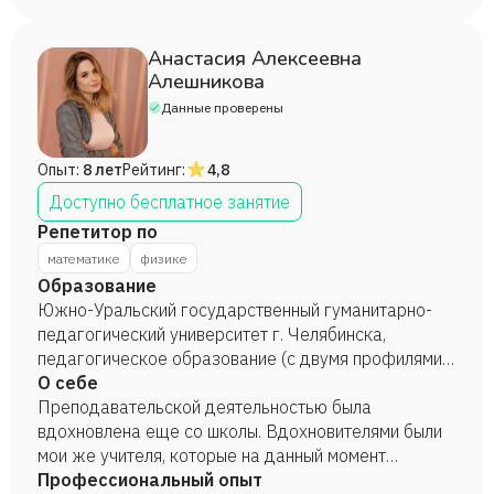
Центр".
Анастасия Алексеевна
Алешникова
Данные проверены
Опыт:
8 лет
Рейтинг:
4,8
Доступно бесплатное занятие
Репетитор по
математике
физике
Образование
Южно-Уральский государственный гуманитарно-
педагогический университет г. Челябинска,
педагогическое образование (с двумя профилями
подготовки), физика, математика, диплом
О себе
бакалавра с отличием, 2017 год. Южно-Уральский
Преподавательской деятельностью была
государственный гуманитарно-педагогический
вдохновлена еще со школы. Вдохновителями были
университет г. Челябинска, педагогическое
мои же учителя, которые на данный момент
образование, физическое образование в
являются моими коллегами и наставниками.
Профессиональный опыт