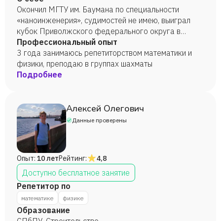
Окончил МГТУ им. Баумана по специальности
«наноинженерия», судимостей не имею, выиграл
кубок Приволжского федерального округа в
составе команды по спортивному «Что? Где?
Профессиональный опыт
Когда?». Готов к переработкам, стараюсь находить
3 года занимаюсь репетиторством математики и
подход к каждому ребёнку индивидуально.
физики, преподаю в группах шахматы
Немного подзабыл школьную программу пока
Подробнее
писал диплом, но это поправимо
Алексей Олегович
Данные проверены
Опыт:
10 лет
Рейтинг:
4,8
Доступно бесплатное занятие
Репетитор по
математике
физике
Образование