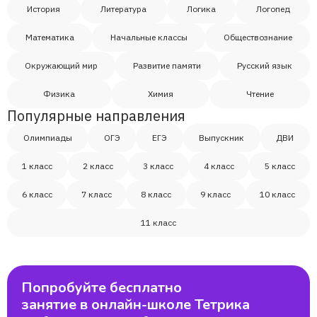
История
Литература
Логика
Логопед
Математика
Начальные классы
Обществознание
Окружающий мир
Развитие памяти
Русский язык
Физика
Химия
Чтение
Популярные направления
Олимпиады
ОГЭ
ЕГЭ
Выпускник
ДВИ
1 класс
2 класс
3 класс
4 класс
5 класс
6 класс
7 класс
8 класс
9 класс
10 класс
11 класс
Попробуйте бесплатно
занятие в онлайн-школе Тетрика