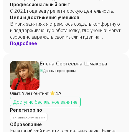
Профессиональный опыт
С 2021 года веду репетиторскую деятельность.
Цели и достижения учеников
В моих занятиях я стремлюсь создать комфортную
и поддерживающую обстановку, где ученики могут
свободно выражать свои мысли и идеи на
английском языке, развивая не только навыки
Подробнее
говорения, но и уверенность в себе. вдохновить и
помочь студентам раскрыть свой потенциал в
изучении английского языка.
Елена Сергеевна Шмакова
Данные проверены
Опыт:
7 лет
Рейтинг:
4,7
Доступно бесплатное занятие
Репетитор по
английскому языку
Образование
Евпаторийский институт социальных наук, филиал