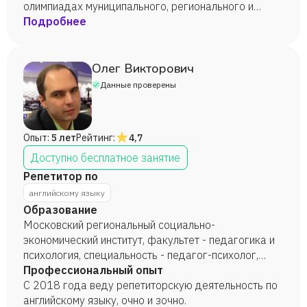
проведение учебных экскурсий; 2) 2015-2017
олимпиадах муниципального, регионального и
годы: центр для одаренных детей «Поиск»,
всероссийского уровня; 4) Подготовка к успешной
Подробнее
должность - учитель английского и французского
сдаче международных экзаменов Cambridge
языков, методист, обязанности: преподавание
Exams всех уровней;
иностранных языков; организация и проведение
Олег Викторович
лингвострановедческих квестов и иных
Данные проверены
мероприятий на привлечение и удержание
контингента, подготовка к международным
экзаменам Cambridge Exams; организация
Опыт:
5 лет
Рейтинг:
4,7
разговорных клубов на иностранных языках 3) С
2018 года - репетитор по иностранным языкам
Доступно бесплатное занятие
(английский и французский).
Репетитор по
английскому языку
Образование
Московский региональный социально-
экономический институт, факультет - педагогика и
психология, специальность - педагог-психолог,
2011 год.
Профессиональный опыт
С 2018 года веду репетиторскую деятельность по
английскому языку, очно и зочно.