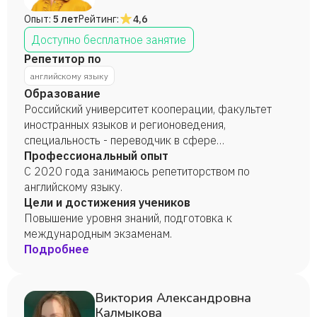
Опыт:
5 лет
Рейтинг:
4,6
Доступно бесплатное занятие
Репетитор по
английскому языку
Образование
Российский университет кооперации, факультет
иностранных языков и регионоведения,
специальность - переводчик в сфере
профессиональной коммуникации, 2008 год.
Профессиональный опыт
Российский университет кооперации, факультет
С 2020 года занимаюсь репетиторством по
международных экономических отношений,
английскому языку.
специальность - экономист, 2010 год. Высшая
Цели и достижения учеников
школа экономики, факультет маркетинг: цифровые
Повышение уровня знаний, подготовка к
технологии и маркетинговые коммуникации,
международным экзаменам.
специальность - менеджер, 2024.
Подробнее
Виктория Александровна
Калмыкова