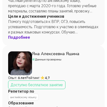
(Китайский и английский языки), 2027 год.
Частный репетитор по английскому языку,
преподаю с марта 2020-го года. Готовлю учебные
материалы, составляю планы занятий, провожу
занятия с упором на коммуникативный подход.
Цели и достижения учеников
Помогу подготовиться к ВПР, ОГЭ, повысить
успеваемость. Подготовлю к участию в олимпиадах
и разных языковых конкурсах. Обучаю
разговорному/современному английскому.
Подробнее
Яна Алексеевна Яшина
Данные проверены
Опыт:
6 лет
Рейтинг:
4,7
Доступно бесплатное занятие
Репетитор по
английскому языку
Образование