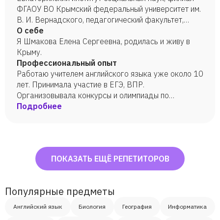
ФГАОУ ВО Крымский федеральный университет им.
В. И. Вернадского, педагогический факультет,
педагогика и методика среднего образования,
О себе
специальность: язык и литература (английский),
Я Шмакова Елена Сергеевна, родилась и живу в
2008 год.
Крыму.
Профессиональный опыт
Работаю учителем английского языка уже около 10
лет. Принимала участие в ЕГЭ, ВПР.
Организовывала конкурсы и олимпиады по
английскому языку.
Подробнее
ПОКАЗАТЬ ЕЩЁ РЕПЕТИТОРОВ
Популярные предметы
Английский язык
Биология
География
Информатика