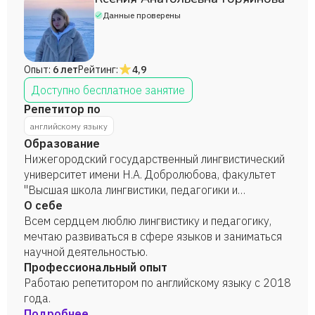
Данные проверены
Опыт:
6 лет
Рейтинг:
4,9
Доступно бесплатное занятие
Репетитор по
английскому языку
Образование
Нижегородский государственный лингвистический
университет имени Н.А. Добролюбова, факультет
"Высшая школа лингвистики, педагогики и
психологии", кафедра английской филологии,
О себе
специальность "Теория и методика преподавания
Всем сердцем люблю лингвистику и педагогику,
иностранных языков и культур", 2023 год.
мечтаю развиваться в сфере языков и заниматься
научной деятельностью.
Профессиональный опыт
Работаю репетитором по английскому языку с 2018
года.
Подробнее