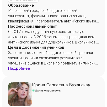
Образование
Московский городской педагогический
университет, факультет иностранных языков,
квалификация - преподаватель английского языка,
2019 год.
Профессиональный опыт
С 2017 года веду активную репетиторскую
деятельность. С 2019 занимаюсь преподаванием
английского языка для дошкольников, школьников и
взрослых.
Цели и достижения учеников
За несколько лет моей педагогической практики
ученики достигли следующих результатов: -
улучшение оценок в школе по предмету английский
язык -получение положительных эмоций при
Подробнее
изучении английского языка - развитие навыка
понимания устной речи и умения выражать свои
мысли на бытовом уровне у детей дошкольного
Ирина Сергеевна Буяльская
возраста - увеличение словарного запаса и более
Данные проверены
уверенное использование устной речи для
переезда в другую страну.