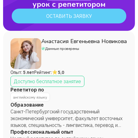
урок с репетитором
ОСТАВИТЬ ЗАЯВКУ
Анастасия Евгеньевна Новикова
Данные проверены
Опыт:
5 лет
Рейтинг:
5,0
Доступно бесплатное занятие
Репетитор по
английскому языку
Образование
Санкт-Петербургский государственный
экономический университет, факультет восточных
языков, специальность - лингвистика, перевод и
переводоведение в сфере экономики и финансов
Профессиональный опыт