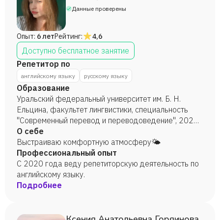
Данные проверены
Опыт:
6 лет
Рейтинг:
4,6
Доступно бесплатное занятие
Репетитор по
английскому языку
русскому языку
Образование
Уральский федеральный университет им. Б. Н.
Ельцина, факультет лингвистики, специальность
"Современный перевод и переводоведение", 2023
год.
О себе
Выстраиваю комфортную атмосферу🌤️
Профессиональный опыт
С 2020 года веду репетиторскую деятельность по
английскому языку.
Подробнее
Ксения Анатольевна Горяинова