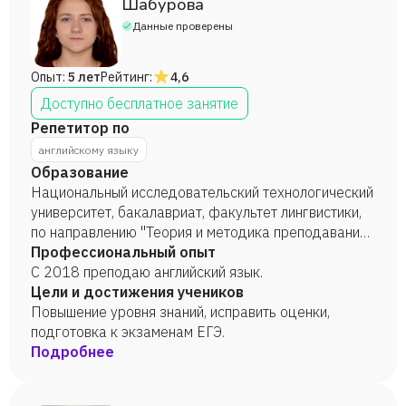
Шабурова
Данные проверены
Опыт:
5 лет
Рейтинг:
4,6
Доступно бесплатное занятие
Репетитор по
английскому языку
Образование
Национальный исследовательский технологический
университет, бакалавриат, факультет лингвистики,
по направлению "Теория и методика преподавания
иностранных языков и культур", 2022 год.
Профессиональный опыт
Национальный исследовательский технологический
С 2018 преподаю английский язык.
университет, магистратура, факультет лингвистики,
Цели и достижения учеников
по направлению "Second Language Teaching and
Повышение уровня знаний, исправить оценки,
Pedagogical Design in Digital Environments", 2024
подготовка к экзаменам ЕГЭ.
год.
Подробнее