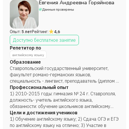
Евгения Андреевна Горяйнова
Данные проверены
Опыт:
5 лет
Рейтинг:
4,6
Доступно бесплатное занятие
Репетитор по
английскому языку
Образование
Ставропольский государственный университет,
факультет романо-германских языков,
специальность - лингвист, преподаватель (диплом с
отличием), 2008 год.
Профессиональный опыт
1) 2010-2015 годы: гимназия № 24 г. Ставрополя,
должность- учитель английского языка,
обязанности: обучение школьников английскому
языку; проведение консультаций, факультативов по
Цели и достижения учеников
английскому языку; классное руководство; участие
1) Обучение английскому языку; 2) Сдача ОГЭ и ЕГЭ
в школьных мероприятиях; организация и
по английскому языку на отлично; 3) Участие в