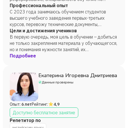
отраслям, 2024 г.
Профессиональный опыт
С 2023 года занимаюсь обучением студентов
высшего учебного заведения первых-третьих
курсов, перевожу технические документы,
регулярно работаю с корреспонденцией
Цели и достижения учеников
иностранных партнёров.
В первую очередь, моя цель в обучении – добиться
не только закрепления материала у обучающегося,
но и понимания нужности занятий, их
эффективности. Моя цель – заниматься как с
Подробнее
эффективными результатами, так и с мотивацией,
энтузиазмом.
Екатерина Игоревна Дмитриева
Данные проверены
Опыт:
6 лет
Рейтинг:
4,9
Доступно бесплатное занятие
Репетитор по
английскому языку