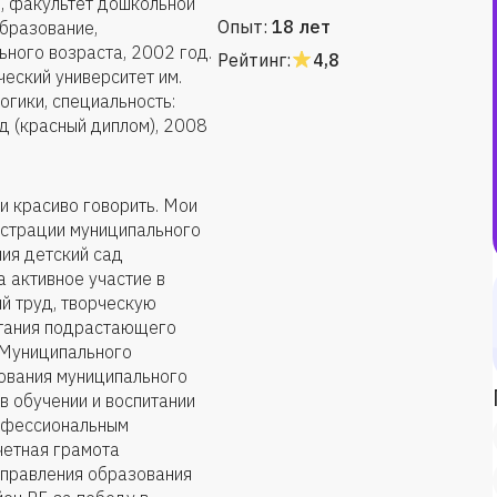
, факультет дошкольной
Опыт:
18 лет
образование,
ьного возраста, 2002 год.
Рейтинг:
4,8
еский университет им.
огики, специальность:
д (красный диплом), 2008
 и красиво говорить. Мои
истрации муниципального
ия детский сад
 активное участие в
й труд, творческую
итания подрастающего
а Муниципального
ования муниципального
в обучении и воспитании
рофессиональным
очетная грамота
правления образования