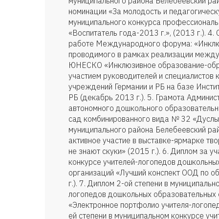
муниципального района Белебеевский рай
номинации «За молодость и педагогическ
муниципального конкурса профессиональ
«Воспитатель года-2013 г.», (2013 г.). 4.
работе Международного форума: «Инклю
проводимого в рамках реализации межд
ЮНЕСКО «Инклюзивное образование-обра
участием руководителей и специалистов
учреждений Германии и РБ на базе Инсти
РБ (декабрь 2013 г.). 5. Грамота Админи
автономного дошкольного образовательн
сад комбинированного вида № 32 «Дуслык
муниципального района Белебеевский рай
активное участие в выставке-ярмарке тв
не знают скуки» (2015 г.). 6. Диплом за 
конкурсе учителей-логопедов дошкольны
организаций «Лучший конспект ООД по о
г.). 7. Диплом 2-ой степени в муниципаль
логопедов дошкольных образовательных 
«Электронное портфолио учителя-логопеда
ей степени в муниципальном конкурсе уч