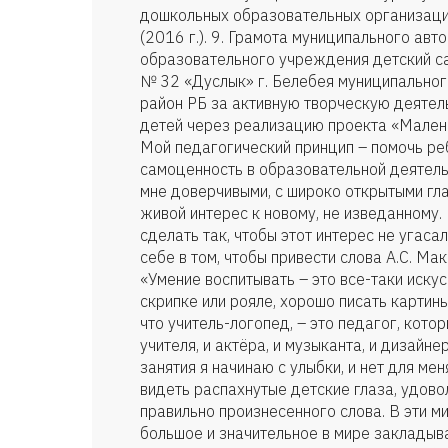
дошкольных образовательных организаци
(2016 г.). 9. Грамота муниципального ав
образовательного учреждения детский с
№ 32 «Дуслык» г. Белебея муниципально
район РБ за активную творческую деятел
детей через реализацию проекта «Маленьк
Мой педагогический принцип – помочь ре
самоценность в образовательной деятель
мне доверчивыми, с широко открытыми гла
живой интерес к новому, не изведанному.
сделать так, чтобы этот интерес не угасал
себе в том, чтобы привести слова А.С. Ма
«Умение воспитывать – это все-таки искус
скрипке или рояле, хорошо писать картины»
что учитель-логопед, – это педагог, кото
учителя, и актёра, и музыканта, и дизайнер
занятия я начинаю с улыбки, и нет для ме
видеть распахнутые детские глаза, удово
правильно произнесенного слова. В эти ми
большое и значительное в мире закладыва