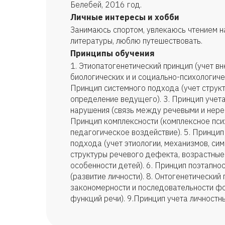
Белебей, 2016 год.
Личные интересы и хобби
Занимаюсь спортом, увлекаюсь чтением н
литературы, люблю путешествовать.
Принципы обучения
1. Этиопатогенетический принцип (учет вн
биологических и и социально-психологиче
Принцип системного подхода (учет струк
определение ведущего). 3. Принцип учет
нарушения (связь между речевыми и нере
Принцип комплексности (комплексное пс
педагогическое воздействие). 5. Принц
подхода (учет этиологии, механизмов, си
структуры речевого дефекта, возрастные
особенности детей). 6. Принцип поэтапнос
(развитие личности). 8. Онтогенетический 
закономерности и последовательности ф
функций речи). 9.Принцип учета личностн