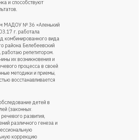
нка и способствуют
ьтатов.
лем МАДОУ № 36 «Аленький
03.17 г. работала
д комбинированного вида
го района Белебеевский
я, работаю репетитором.
ины их возникновения и
ечевого процесса в своей
ные методики и приемы,
стью восстанавливается
обследование детей в
лей (законных
 речевого развития,
ний различного генеза и
фессиональную
льную коррекцию