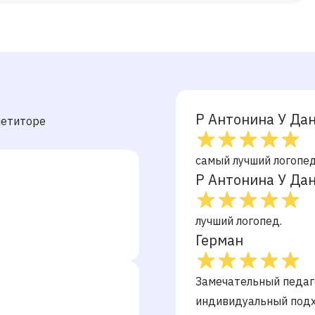
Р Антонина У Да
петиторе
самый лучший логопед
Р Антонина У Да
лучший логопед.
Герман
Замечательный педаг
индивидуальный подх