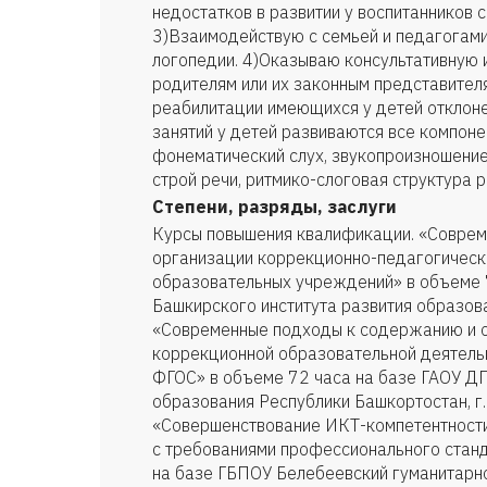
недостатков в развитии у воспитанников 
3)Взаимодействую с семьей и педагогами
логопедии. 4)Оказываю консультативную
родителям или их законным представител
реабилитации имеющихся у детей отклоне
занятий у детей развиваются все компоне
фонематический слух, звукопроизношение
строй речи, ритмико-слоговая структура р
Степени, разряды, заслуги
Курсы повышения квалификации. «Соврем
организации коррекционно-педагогическ
образовательных учреждений» в объеме 
Башкирского института развития образован
«Современные подходы к содержанию и 
коррекционной образовательной деятельн
ФГОС» в объеме 72 часа на базе ГАОУ ДП
образования Республики Башкортостан, г.
«Совершенствование ИКТ-компетентности
с требованиями профессионального стан
на базе ГБПОУ Белебеевский гуманитарно