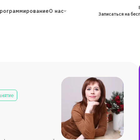
рограммирование
О нас
Записаться на бес
анятие