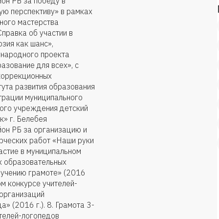
он РБ за победу в
ую перспективу» в рамках
ного мастерства
 Справка об участии в
зия как шанс»,
ународного проекта
зование для всех», с
 коррекционных
тута развития образования
страции муниципального
ого учреждения детский
» г. Белебея
он РБ за организацию и
орческих работ «Наши руки
участие в муниципальном
х образовательных
бучению грамоте» (2016
ном конкурсе учителей-
организаций
» (2016 г.). 8. Грамота 3-
ителей-логопедов