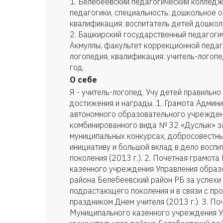
1. Белебеевский педагогический колледж
педагогики, специальность: дошкольное 
квалификация: воспитатель детей дошкол
2. Башкирский государственный педагогич
Акмуллы, факультет коррекционной педаг
логопедия, квалификация: учитель-логопе
год.
О себе
Я - учитель-логопед. Учу детей правильно
достижения и награды. 1. Грамота Админ
автономного образовательного учрежден
комбинированного вида № 32 «Дуслык» за
муниципальных конкурсах, добросовестны
инициативу и большой вклад в дело восп
поколения (2013 г.). 2. Почетная грамот
казенного учреждения Управления образ
района Белебеевский район РБ за успехи 
подрастающего поколения и в связи с п
праздником Днем учителя (2013 г.). 3. П
Муниципального казенного учреждения У