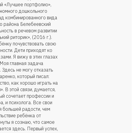
й «Лучшее портфолио»,
тономного дошкольного
ад комбинированного вида
го района Белебеевский
ьность в речевом развитии
ий риторик», (2016 г.).
бёнку почувствовать свою
ности. Дети приходят ко
зами. Я вижу в этих глазах
 Моя главная задача
. Здесь не могу отказать
каренко, который писал:
ство, как хорошо играть на
. В этой связи, думается,
рый сочетает профессии и
а, и психолога. Все свои
ня большей радости, чем
льствие ребёнка от
нуты я сознаю, что самое
ется здесь. Первый успех,