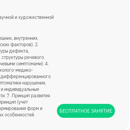
аучной и художественной
ешних, внутренних,
ских факторов). 2.
туры дефекта,
а структуры речевого
чевыми симптомами). 4.
ихолого-медико-
ип дифференцированного
мптоматики нарушения,
 и индивидуальные
ти. 7. Принцип развития
принцип (учет
ормирования форм и
БЕСПЛАТНОЕ ЗАНЯТИЕ
ых особенностей.