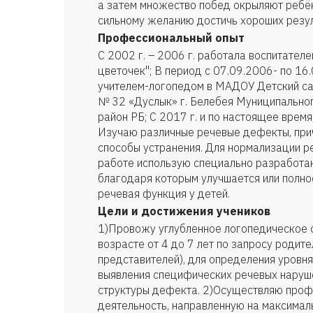
а затем множество побед окрыляют ребё
сильному желанию достичь хороших резул
Профессиональный опыт
С 2002 г. – 2006 г. работала воспитате
цветочек"; В период с 07.09.2006- по 16.
учителем-логопедом в МАДОУ Детский са
№ 32 «Дуслык» г. Белебея Муниципально
район РБ; С 2017 г. и по настоящее врем
Изучаю различные речевые дефекты, прич
способы устранения. Для нормализации р
работе использую специально разработан
благодаря которым улучшается или полно
речевая функция у детей.
Цели и достижения учеников
1)Провожу углубленное логопедическое 
возрасте от 4 до 7 лет по запросу родите
представителей), для определения уровня
выявления специфических речевых наруше
структуры дефекта. 2)Осуществляю про
деятельность, направленную на максима