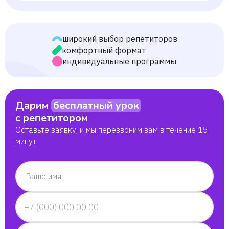
Отличный преподаватель,уроки нам пошли на
пользу! Результат есть!
широкий выбор репетиторов
Иван
комфортный формат
индивидуальные программы
Опытный преподаватель. Внимательная, веселая,
быстро нашла подход к ребенку. Результаты не
заставили себя долго ждать! Очень рекомендую!
Дарим
бесплатный урок
Вероника
с репетитором
Оставьте заявку, и мы перезвоним вам в течение 15
Ольга Евгеньевна, наш логопед! Очень понятно
минут
все обьясняет, ребенок включается в процесс и
не отвлекается. На протяжении всего урока
поддерживает эмоциональный контакт с
Ваше имя
ребенком и искренне радуется успехам. Ребенок,
всегда ждет урок и с удоволь
Татьяна