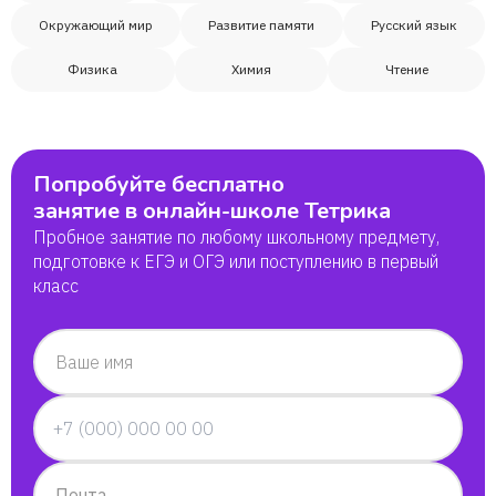
Окружающий мир
Развитие памяти
Русский язык
Владимир
Физика
Химия
Чтение
Артем
Попробуйте бесплатно
Ирина Николаевна Соловьева
занятие в онлайн-школе Тетрика
Пробное занятие по любому школьному предмету,
Людмила
подготовке к ЕГЭ и ОГЭ или поступлению в первый
класс
Джулия
Ваше имя
Тимофей
Даниял
Почта