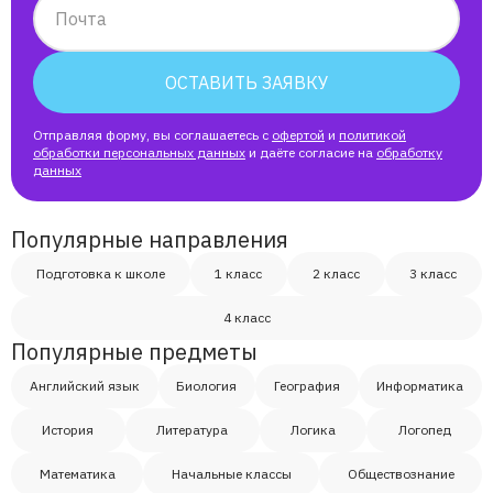
Замечательный преподаватель, с удовольствием
Почта
продлеваю уроки сыну.
Богдан / Бабушка Наталия
ОСТАВИТЬ ЗАЯВКУ
У нас логопед Ольга Евгеньевна объясняет на
Отправляя форму, вы соглашаетесь с
офертой
и
политикой
занятиях очень хорошо и доступно, ребёнок
обработки персональных данных
и даёте согласие на
обработку
данных
старается,повторяет один чему учил
преподаватель ,с удовольствием ждет
следующего занятия. МЫ довольны. Будем
Популярные направления
достигать своей цели Надеемся у нас все
получится
Подготовка к школе
1 класс
2 класс
3 класс
Сергей
4 класс
Популярные предметы
Ксения
Английский язык
Биология
География
Информатика
Георгий
История
Литература
Логика
Логопед
Математика
Начальные классы
Обществознание
Ирина