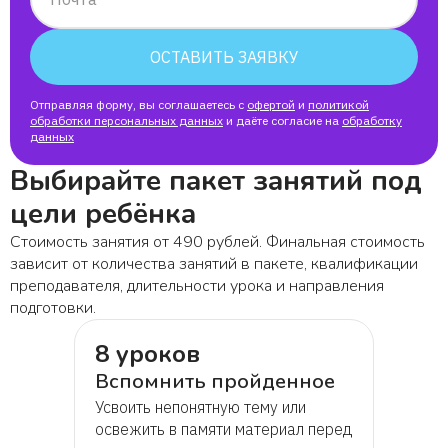
Софья
ОСТАВИТЬ ЗАЯВКУ
Наталья
Отправляя форму, вы соглашаетесь с
офертой
и
политикой
обработки персональных данных
Артём
и даёте согласие на
обработку
данных
Выбирайте пакет занятий под
Римма
цели ребёнка
Яна
Стоимость занятия от 490 рублей. Финальная стоимость
зависит от количества занятий в пакете, квалификации
преподавателя, длительности урока и направления
Вознесенская Валерия
подготовки.
8 уроков
Иван
Вспомнить пройденное
Усвоить непонятную тему или
Самира
освежить в памяти материал перед