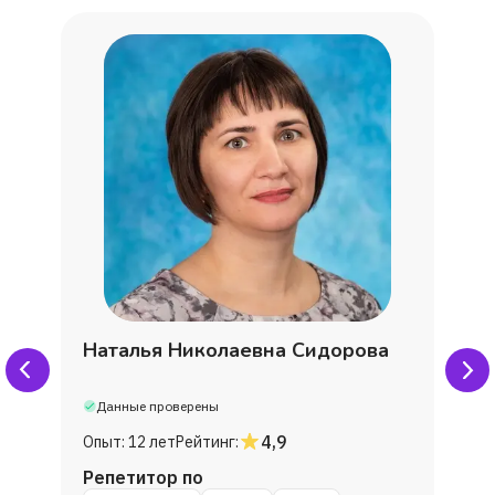
Мария
Наталья
Кирилл
Александра
Лариса
Наталья Николаевна Сидорова
Анастасия
Данные проверены
Ванян Анна
4,9
Опыт:
12 лет
Рейтинг:
Репетитор по