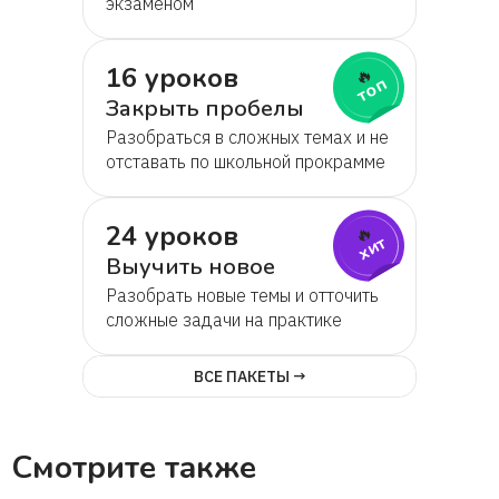
экзаменом
София
16 уроков
🔥
топ
Антонина
Закрыть пробелы
Разобраться в сложных темах и не
Светлана
отставать по школьной прокрамме
София, мама Анна
24 уроков
🔥
хит
Выучить новое
Алёна
Разобрать новые темы и отточить
сложные задачи на практике
Любовь
ВСЕ ПАКЕТЫ →
Мария
Смотрите также
Диана