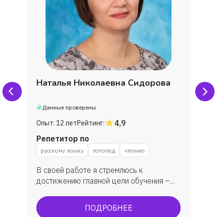
Наталья Николаевна Сидорова
Данные проверены
4,9
Опыт:
12 лет
Рейтинг:
Репетитор по
русскому языку
логопед
чтению
В своей работе я стремлюсь к
достижению главной цели обучения –
формированию правильной речи
учащихся. Стараюсь отыскать приемы и
ПОДРОБНЕЕ
методы, которые шаг за шагом