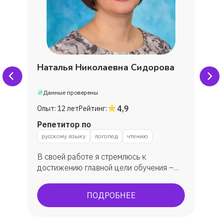
Наталья Николаевна Сидорова
Данные проверены
4,9
Опыт:
12 лет
Рейтинг:
Репетитор по
русскому языку
логопед
чтению
В своей работе я стремлюсь к
достижению главной цели обучения –
формированию правильной речи
учащихся. Стараюсь отыскать приемы и
ПОДРОБНЕЕ
методы, которые шаг за шагом
продвигают вперед к цели.