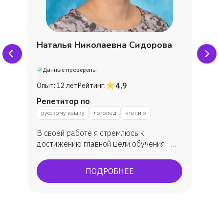
Наталья Николаевна Сидорова
Данные проверены
4,9
Опыт:
12 лет
Рейтинг:
Репетитор по
русскому языку
логопед
чтению
В своей работе я стремлюсь к
достижению главной цели обучения –
формированию правильной речи
учащихся. Стараюсь отыскать приемы и
ПОДРОБНЕЕ
методы, которые шаг за шагом
продвигают вперед к цели.