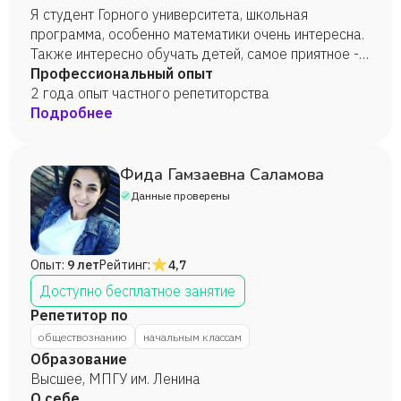
Я студент Горного университета, школьная
программа, особенно математики очень интересна.
Также интересно обучать детей, самое приятное -
сданный с отличием экзамен или хорошие оценки, а
Профессиональный опыт
также интерес ученика. Прошу рассмотреть мою
2 года опыт частного репетиторства
кандидатуру не как пожилого дедушки,
Подробнее
обучающего по программам СССР (при всем
Уважении разумеется), а как человека со свежим
разумом, пониманием, что нужно ученикам, а что не
Фида Гамзаевна Саламова
нужно.
Данные проверены
Опыт:
9 лет
Рейтинг:
4,7
Доступно бесплатное занятие
Репетитор по
обществознанию
начальным классам
Образование
Высшее, МПГУ им. Ленина
О себе