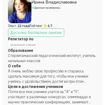
Ирина Владиславовна
Данные проверены
Опыт:
22 года
Рейтинг:
4,7
Доступно бесплатное занятие
Репетитор по
начальным классам
Образование
Стерлитамакский педагогический институт, учитель
начальных классов
О себе
Я очень люблю свою профессию и стараюсь
сделать максимум для того, чтобы мои ученики
учились с удовольствием, достигая при этом
высоких результатов. Радуясь каждому дню,
Цели и достижения учеников
стараюсь во всем достичь гармонии.
Почти все мои ученики учатся на "4" и "5",
участвуют а различных конкурсах, олимпиадах и
научно-практических конференциях, занимают