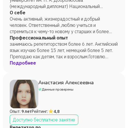
университет им. Н. А. Добролюбова
(международный дипломат) Национальный
исследовательский Нижегородский
О себе
государственный университет им. Н.И.
Очень активный, жизнерадостный и добрый
Лобачевского (зарубежное регионоведение
человек. Ответственный ,люблю учиться и
-переводчик)
стремиться к чему-то новому у старших и более
опытных.
Профессиональный опыт
занимаюсь репетиторством более 6 лет. Английский
язык изучаю более 15 лет, немецкий более 5 лет.
Преподаю как детям, так и взрослым.Готовлю
детей к школе, обучаю учеников английскому,
Подробнее
немецкому и русскому языкам, а также русскому
как иностранному.
Анастасия Алексеевна
Данные проверены
Опыт:
9 лет
Рейтинг:
4,8
Доступно бесплатное занятие
Репетитор по