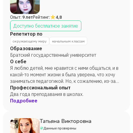
Опыт:
9 лет
Рейтинг:
4,8
Доступно бесплатное занятие
Репетитор по
окружающему миру
начальным классам
Образование
Братский государственный университет
О себе
Я люблю детей, мне нравится с ними общаться, и в
какой-то момент жизни я была уверена, что хочу
заниматься педагогикой. Но, к сожалению, из-за
моего минимального опыта мне предлагают весьма
Профессиональный опыт
низкооплачиваемую занятость в этой сфере.
Два года преподавания в школах.
Возможно, частичная занятость поможет мне найти
Подробнее
отдушину и наконец осуществить свою мечту и
общаться с детьми.
Татьяна Викторовна
Данные проверены