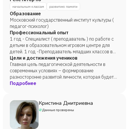
начальным классам
развитию памяти
Образование
Московский государственный институт культуры (
педагог-психолог)
Профессиональный опыт
1 год - Специалист ( преподаватель ) по работе с
детьми в образовательном игровом центре для
детей. 1 год -Преподаватель младших классов в
школе
Цели и достижения учеников
Главная цель педагогической деятельности в
современных условиях – формирование
разносторонне развитой личности, которая будет
способна реализовывать творческий потенциал в
Подробнее
динамичных социально-экономических условиях,
как в собственных жизненных интересах, так и
общественных, государственных.
Кристина Дмитриевна
Данные проверены