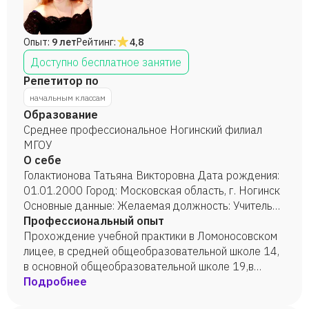
Опыт:
9 лет
Рейтинг:
4,8
Доступно бесплатное занятие
Репетитор по
начальным классам
Образование
Среднее профессиональное Ногинский филиал
МГОУ
О себе
Голактионова Татьяна Викторовна Дата рождения:
01.01.2000 Город: Московская область, г. Ногинск
Основные данные: Желаемая должность: Учитель
начальных классов , подготовка детей к школе.
Профессиональный опыт
Занятость: постоянная Образование: Среднее
Прохождение учебной практики в Ломоносовском
специальное «Ногинский филиал МГОУ» Языки:
лицее, в средней общеобразовательной школе 14,
русский-родной Опыт работы: Прохождение
в основной общеобразовательной школе 19,в
учебной практики в Ломоносовском лицее, в
школе 9 имени Маршала Жукова Г.К. , 2 года
Подробнее
средней общеобразовательной школе 14, в
(репетиторство)