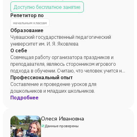
Доступно бесплатное занятие
Репетитор по
начальным классам
Образование
Чувашский государственный педагогический
университет им. И. Я. Яковлева
О себе
Совмещая работу организатора праздников и
преподавателя, являюсь сторонником игрового
подхода в обучении. Считаю, что человек учится на
протяжении всей жизни, поэтому мне нравится
Профессиональный опыт
вдохновлять детей на обучение с увлечением.
Составление и проведение уроков для
дошкольников и младших школьников.
Подробнее
Олеся Ивановна
Данные проверены