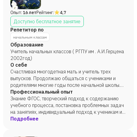
Опыт:
16 лет
Рейтинг:
4,7
Доступно бесплатное занятие
Репетитор по
начальным классам
Образование
Учитель начальных классов ( РГПУ им . А.И.Герцена
2002год)
О себе
Счастливая многодетная мать и учитель трех
выпусков. Продолжаю общаться с учениками и
родителями многие годы после начальной школы.
Ищу работу в связи со сменой места жительства
Профессиональный опыт
Знание ФГОС, творческий подход к содержанию
учебного процесса, постановка проблемных задач
на занятиях, индивидуальный подход к ученикам и
различных форм оценивания знаний.
Подробнее