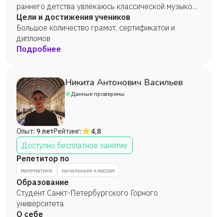
раннего детства увлекаюсь классической музыкой.
Ходила в музыкальную школу и получила диплом по
Цели и достижения учеников
классу "Скрипка". Свободное время провожу со
Большое количество грамот, сертификатои и
своим питомцем.
дипломов
Подробнее
Никита Антонович Васильев
Данные проверены
Опыт:
9 лет
Рейтинг:
4,8
Доступно бесплатное занятие
Репетитор по
математике
начальным классам
Образование
Студент Санкт-Петербургского Горного
университета
О себе