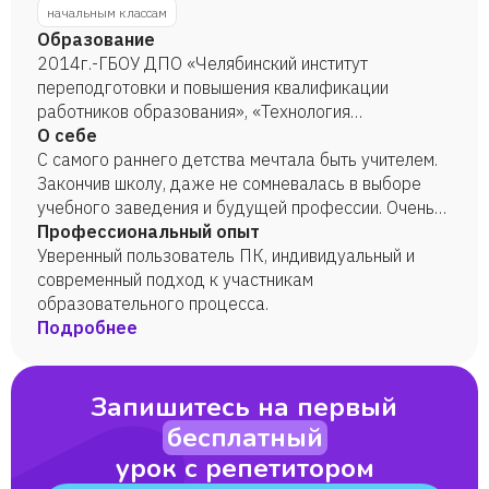
начальным классам
Образование
2014г.-ГБОУ ДПО «Челябинский институт
переподготовки и повышения квалификации
работников образования», «Технология
развивающего обучения в начальной школе» ·
О себе
2015г. – Алтайский краевой институт повышения
С самого раннего детства мечтала быть учителем.
квалификации работников образования, г. Барнаул,
Закончив школу, даже не сомневалась в выборе
«Применение современных технологий в
учебного заведения и будущей профессии. Очень
государственно-общественном управлении
люблю свою работу, нет опыта преподавания
Профессиональный опыт
качеством образования» · 2016г. – «Челябинский
онлайн, но очень хочу научиться.
Уверенный пользователь ПК, индивидуальный и
государственный педагогический университет»,
современный подход к участникам
Психолого-педагогическое образование · 2018г. -
образовательного процесса.
ГБОУ ДПО «Челябинский институт переподготовки
Подробнее
и повышения квалификации работников
образования», «Особенности конструирования
оценочных материалов для диагностики уровня
Запишитесь на первый
индивидуальных достижений младших школьников»
бесплатный
урок с репетитором