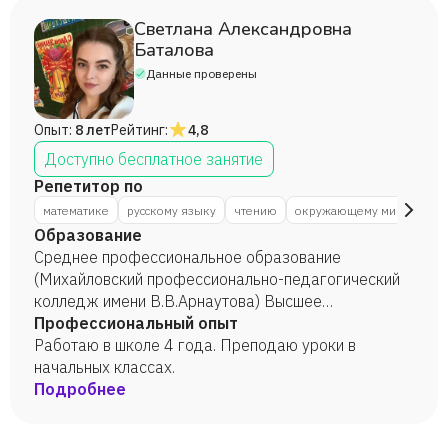
основной общеобразовательной школе 19,в школе
9 имени Маршала Жукова Г.К. , 2 года
Светлана Александровна
(репетиторство)
Баталова
Данные проверены
Опыт:
8 лет
Рейтинг:
4,8
Доступно бесплатное занятие
Репетитор по
математике
русскому языку
чтению
окружающему миру
нач
Образование
Среднее профессиональное образование
(Михайловский профессионально-педагогический
колледж имени В.В.Арнаутова) Высшее
образование (Волгоградский государственный
Профессиональный опыт
социально-педагогический университет)
Работаю в школе 4 года. Преподаю уроки в
начальных классах.
Подробнее