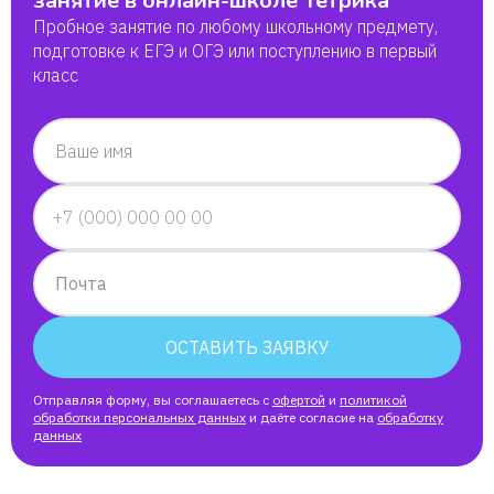
занятие в онлайн-школе Тетрика
Пробное занятие по любому школьному предмету,
подготовке к ЕГЭ и ОГЭ или поступлению в первый
класс
Ваше имя
Почта
ОСТАВИТЬ ЗАЯВКУ
Отправляя форму, вы соглашаетесь с
офертой
и
политикой
обработки персональных данных
и даёте согласие на
обработку
данных