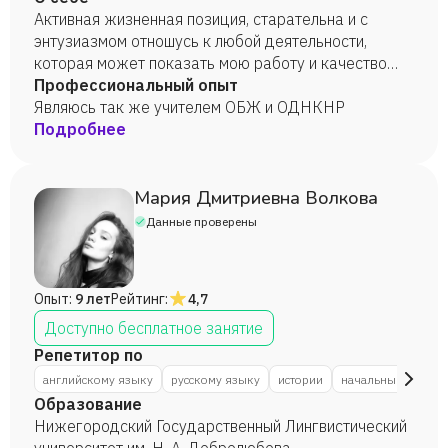
Активная жизненная позиция, старательна и с
энтузиазмом отношусь к любой деятельности,
которая может показать мою работу и качество
выполнения. Пунктуальна и высоко инициативна.
Профессиональный опыт
Являюсь так же учителем ОБЖ и ОДНКНР
Подробнее
Мария Дмитриевна Волкова
Данные проверены
Опыт:
9 лет
Рейтинг:
4,7
Доступно бесплатное занятие
Репетитор по
английскому языку
русскому языку
истории
начальным класса
Образование
Нижегородский Государственный Лингвистический