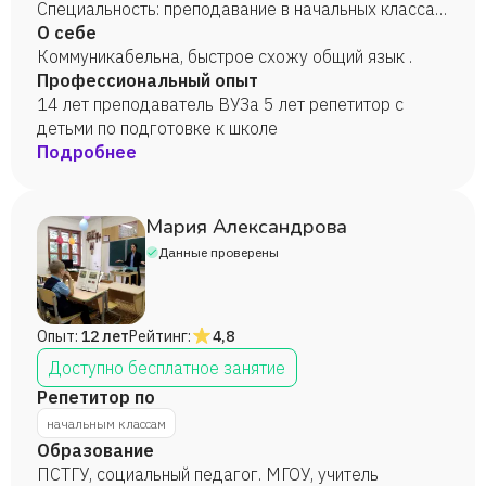
Специальность: преподавание в начальных классах
с правом ведения иностранного языка (английский
О себе
язык) в общеобразовательной школе.) Высшее
Коммуникабельна, быстрое схожу общий язык .
(«Волгоградская академия физической культуры».
Профессиональный опыт
Специальность: физическая культура и спорт.)
14 лет преподаватель ВУЗа 5 лет репетитор с
детьми по подготовке к школе
Подробнее
Мария Александрова
Данные проверены
Опыт:
12 лет
Рейтинг:
4,8
Доступно бесплатное занятие
Репетитор по
начальным классам
Образование
ПСТГУ, социальный педагог. МГОУ, учитель