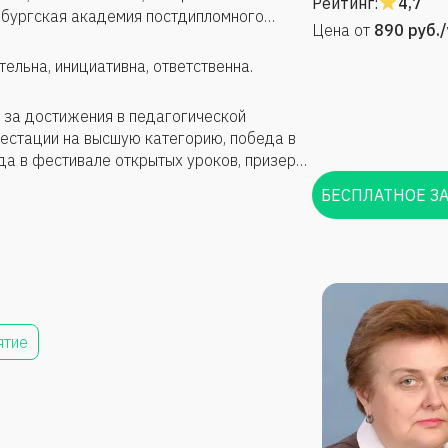
Рейтинг:
4,7
рбургская академия постдипломного
Цена от
890
руб.
еподавания базового курса информатики,
ОО Мультиурок, специальность-учитель,
ельна, инициативна, ответственна.
 за достижения в педагогической
естации на высшую категорию, победа в
да в фестивале открытых уроков, призер
», подготовка победителей олимпиад,
БЕСПЛАТНОЕ З
е результаты ГИА, участие в деятельности
 разработка видеоуроков для городского
ятие