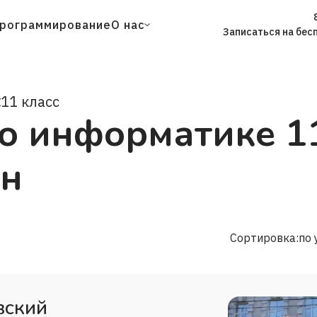
рограммирование
О нас
Записаться на бес
11 класс
о информатике 11
йн
Сортировка:
по
вский