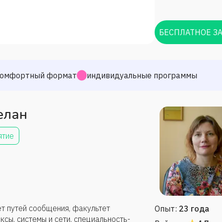
БЕСПЛАТНОЕ З
омфортный формат
индивидуальные программы
елан
ятие
т путей сообщения, факультет
Опыт:
23 года
сы, системы и сети, специальность-