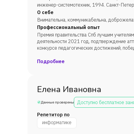
инженер-системотехник, 1994. Санкт-Пете
педагогического образования, методика пр
О себе
2006. Профессиональная переподготовка, О
Внимательна, коммуникабельна, доброжелат
преподаватель информатики, 2018.
Профессиональный опыт
Премия правительства Спб лучшим учителям
деятельности 2021 год, подтверждение атт
конкурсе педагогических достижений, побе
конкурса «Актуальность ИКТ в образовании
различных конкурсов и конференций, высоки
Подробнее
экспертного сообщества (жюри конкурсов),
портала дистанционного обучения.
Елена Ивановна
Доступно бесплатное зан
Данные проверены
Репетитор по
информатике