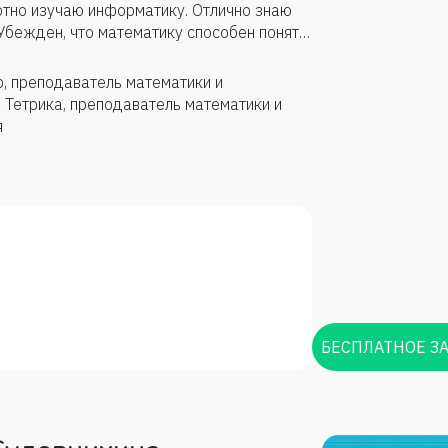
отно изучаю информатику. Отлично знаю
 Убежден, что математику способен понять
ъяснить. Главная задача — достичь
д видеть на совместных занятиях!
р, преподаватель математики и
 Тетрика, преподаватель математики и
я
БЕСПЛАТНОЕ З