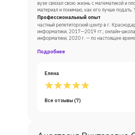
вузе связал свою жизнь с математикой и пл
материал и понимаю, как его лучше подать.
каждый человек, нужно только правильно об
Профессиональный опыт
понимания материала без зубрежки. Буду ра
частный репетиторский центр в г. Краснода
информатики, 2017—2019 гг.; онлайн-школа
информатики, 2020 г. — по настоящее врем
Подробнее
Елена
Все отзывы (
7
)