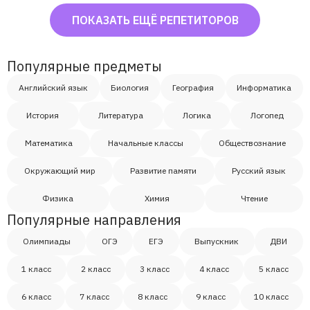
Гарри Поттера или сериал «Уэнсдэй» — мы будем
ПОКАЗАТЬ ЕЩЁ РЕПЕТИТОРОВ
использовать их во время уроков. Буду счастлив
помочь вам развить ваши языковые навыки и
достичь поставленных целей. До встречи на
Популярные предметы
пробном уроке!
Английский язык
Биология
География
Информатика
История
Литература
Логика
Логопед
Математика
Начальные классы
Обществознание
Окружающий мир
Развитие памяти
Русский язык
Физика
Химия
Чтение
Популярные направления
Олимпиады
ОГЭ
ЕГЭ
Выпускник
ДВИ
1 класс
2 класс
3 класс
4 класс
5 класс
6 класс
7 класс
8 класс
9 класс
10 класс