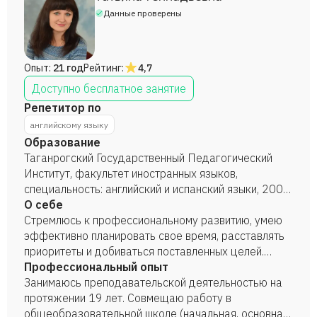
Данные проверены
Опыт:
21 год
Рейтинг:
4,7
Доступно бесплатное занятие
Репетитор по
английскому языку
Образование
Таганрогский Государственный Педагогический
Институт, факультет иностранных языков,
специальность: английский и испанский языки, 2002
год.
О себе
Стремлюсь к профессиональному развитию, умею
эффективно планировать свое время, расставлять
приоритеты и добиваться поставленных целей.
Занимаю активную жизненную позицию, умею
Профессиональный опыт
находить контакт с людьми. На данный момент
Занимаюсь преподавательской деятельностью на
имею высшую категорию. Регулярно повышаю свою
протяжении 19 лет. Совмещаю работу в
квалификацию.
общеобразовательной школе (начальная, основная