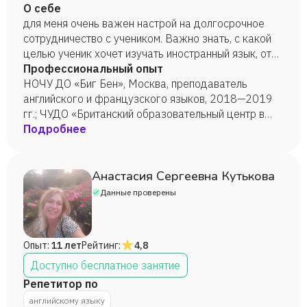
иностранных языков»), 2017 г.; Учебный центр
О себе
русского языка МГУ, «Методика преподавания
для меня очень важен настрой на долгосрочное
РКИ», 2015 г.
сотрудничество с учеником. Важно знать, с какой
целью ученик хочет изучать иностранный язык, от
этого зависят частота и длительность занятий.
Профессиональный опыт
Тщательно подбираю методические пособия,
НОЧУ ДО «Биг Бен», Москва, преподаватель
исходя из целей учеников.
английского и французского языков, 2018—2019
гг.; ЧУДО «Британский образовательный центр в
Троицке», преподаватель английского и
Подробнее
французского языков, с 2019 г. — по настоящее
время; онлайн-школа Тетрика, преподаватель
английского и французского языков,
Анастасия Сергеевна Кутькова
преподаватель РКИ, с 2020 г. — по настоящее
Данные проверены
время
Опыт:
11 лет
Рейтинг:
4,8
Доступно бесплатное занятие
Репетитор по
английскому языку