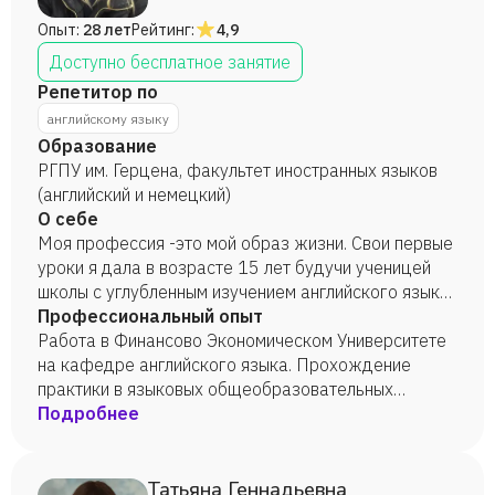
Опыт:
28 лет
Рейтинг:
4,9
Доступно бесплатное занятие
Репетитор по
английскому языку
Образование
РГПУ им. Герцена, факультет иностранных языков
(английский и немецкий)
О себе
Моя профессия -это мой образ жизни. Свои первые
уроки я дала в возрасте 15 лет будучи ученицей
школы с углубленным изучением английского языка.
С тех пор я в профессии. Поддерживать языковой
Профессиональный опыт
уровень мне помогает общение с друзьями из
Работа в Финансово Экономическом Университете
других стран и путешествия.
на кафедре английского языка. Прохождение
практики в языковых общеобразовательных
школах. Работа на языковых курсах со
Подробнее
старшеклассниками и взрослыми по всем языковым
уровням. Работа частным репетитором
Татьяна Геннадьевна