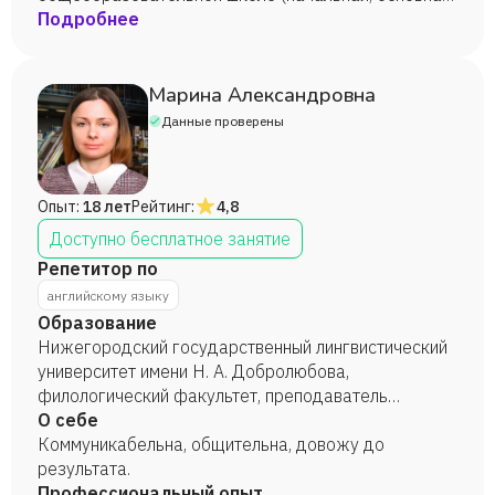
и средняя школа) с частными уроками
Подробнее
(предпочитаю подготовку к экзаменам).
Марина Александровна
Данные проверены
Опыт:
18 лет
Рейтинг:
4,8
Доступно бесплатное занятие
Репетитор по
английскому языку
Образование
Нижегородский государственный лингвистический
университет имени Н. А. Добролюбова,
филологический факультет, преподаватель
английского языка, 2006 год.
О себе
Коммуникабельна, общительна, довожу до
результата.
Профессиональный опыт