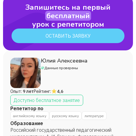
Запишитесь на первый
бесплатный
урок с репетитором
ОСТАВИТЬ ЗАЯВКУ
Юлия Алексеевна
Данные проверены
Опыт:
9 лет
Рейтинг:
4,6
Доступно бесплатное занятие
Репетитор по
английскому языку
русскому языку
литературе
Образование
Российский государственный педагогический