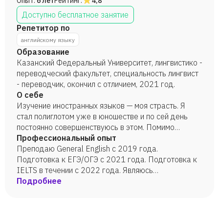
Опыт:
6 лет
Рейтинг:
4,8
Доступно бесплатное занятие
Репетитор по
английскому языку
Образование
Казанский Федеральный Университет, лингвистико -
переводческий факультет, специальность лингвист
- переводчик, окончил с отличием, 2021 год.
О себе
Изучение иностранных языков — моя страсть. Я
стал полиглотом уже в юношестве и по сей день
постоянно совершенствуюсь в этом. Помимо
преподавания английского и немецкого, пробовал
Профессиональный опыт
себя в репетиторстве испанского, китайского и
Преподаю General English с 2019 года.
французского языков. Среди моих студентов —
Подготовка к ЕГЭ/ОГЭ с 2021 года. Подготовка к
дети подросткового возраста, выпускники школы и
IELTS в течении с 2022 года. Являюсь
взрослые, кому важно динамичное изучение языка,
действующим преподавателем в колледже и веду
Подробнее
используя современные коммуникативные
частную практику.
методики. Я ориентируюсь на ваши интересы и
хобби. Например, если вы предпочитаете книги про