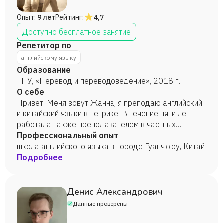
главное - очень и очень много разговаривать, чтобы
Опыт:
9 лет
Рейтинг:
4,7
английский стал для тебя вторым языком!
Доступно бесплатное занятие
Репетитор по
английскому языку
Образование
ТПУ, «Перевод и переводоведение», 2018 г.
О себе
Привет! Меня зовут Жанна, я преподаю английский
и китайский языки в Тетрике. В течение пяти лет
работала также преподавателем в частных
китайских школах. Буду рада видеть на своих
Профессиональный опыт
занятиях, ведь иностранные языки подвластны
школа английского языка в городе Гуанчжоу, Китай
каждому!
Подробнее
Денис Александрович
Данные проверены