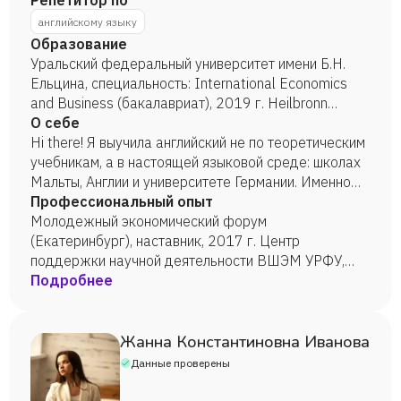
Репетитор по
английскому языку
Образование
Уральский федеральный университет имени Б.Н.
Ельцина, специальность: International Economics
and Business (бакалавриат), 2019 г. Heilbronn
University of Applied Sciences, International Business,
О себе
2019 г. University of Bologna, Tourism Economics and
Hi there! Я выучила английский не по теоретическим
Management (магистратура) настоящее время.
учебникам, а в настоящей языковой среде: школах
Мальты, Англии и университете Германии. Именно
это помогло мне выработать собственную
Профессиональный опыт
стратегию изучения языка, в которой учитель - это
Молодежный экономический форум
друг и наставник. Я - твой личный language buddy! А
(Екатеринбург), наставник, 2017 г. Центр
это значит, что мы не будем зубрить по 100 слов в
поддержки научной деятельности ВШЭМ УРФУ,
день, ненавидеть «ужасную» грамматику и
ассистент, 2018 г. Школа развития памяти
Подробнее
пытаться изъясняться на языке Шекспира. Совсем
Константина Дудина, настоящее время.
наоборот - я помогу тебе полюбить английский язык
так, что ты уже не сможешь представить свою
Жанна Константиновна Иванова
жизнь без него! Мы будем разыгрывать ситуации и
Данные проверены
выстраивать ежедневные диалоги, смотреть
фильмы и слушать песни, дружить с временами, а