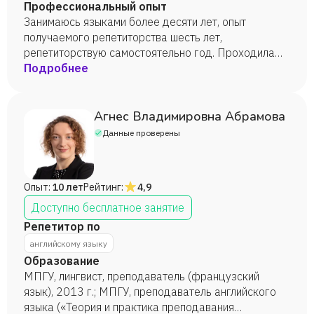
интересное и увлекательное.
Профессиональный опыт
Занимаюсь языками более десяти лет, опыт
получаемого репетиторства шесть лет,
репетиторствую самостоятельно год. Проходила
обучение в СПбГУ с дополнительным изучением
Подробнее
английского и шведского языков.
Агнес Владимировна Абрамова
Данные проверены
Опыт:
10 лет
Рейтинг:
4,9
Доступно бесплатное занятие
Репетитор по
английскому языку
Образование
МПГУ, лингвист, преподаватель (французский
язык), 2013 г.; МПГУ, преподаватель английского
языка («Теория и практика преподавания