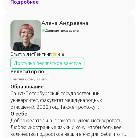
Преподаватель английского языка - языковая
Подробнее
школа "Yollo Education" (1 год); Преподаватель по
подготовке к международным экзаменам - "Pitman
Training" (1 год).
Алена Андреевна
Данные проверены
Опыт:
7 лет
Рейтинг:
4,8
Доступно бесплатное занятие
Репетитор по
английскому языку
Образование
Санкт-Петербургский государственный
университет, факультет международных
отношений, 2022 год. Также прохожу
переводческие курсы от ЛингваКонтакт.
О себе
Доброжелательна, грамотна, умею мотивировать.
Люблю иностранные языки и хочу, чтобы большее
количество подростков нашли в них для себя что-то