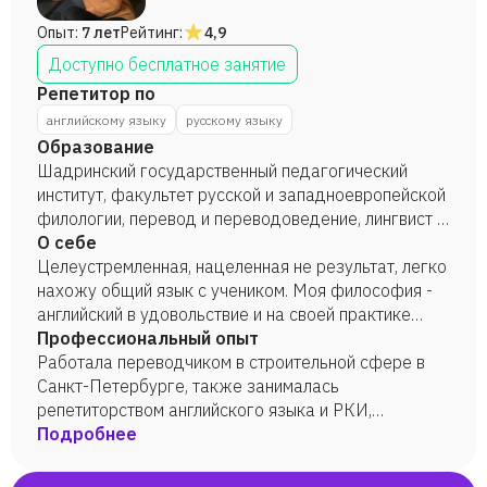
Опыт:
7 лет
Рейтинг:
4,9
Доступно бесплатное занятие
Репетитор по
английскому языку
русскому языку
Образование
Шадринский государственный педагогический
институт, факультет русской и западноевропейской
филологии, перевод и переводоведение, лингвист -
переводчик (диплом с отличием, 2012 г.).
О себе
Целеустремленная, нацеленная не результат, легко
нахожу общий язык с учеником. Моя философия -
английский в удовольствие и на своей практике
убедилась, что это приносит свои плоды.
Профессиональный опыт
Возрастных ограничений для моих занятий нет,
Работала переводчиком в строительной сфере в
главное - желание работать и достичь результатов,
Санкт-Петербурге, также занималась
в чем я с удовольствием помогу!
репетиторством английского языка и РКИ,
проживала в англоязычной стране в течение 5 лет.
Подробнее