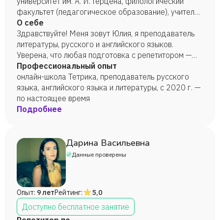
университет им. А. И. Герцена, филологический
факультет (педагогическое образование), учитель
русского языка и литературы, 2021 год.
О себе
Здравствуйте! Меня зовут Юлия, я преподаватель
литературы, русского и английского языков.
Уверена, что любая подготовка с репетитором —
это, прежде всего, внимание к ученикам. Моя
Профессиональный опыт
главная задача — выстроить с каждым из них
онлайн-школа Тетрика, преподаватель русского
индивидуальный план действий. Коммуникабельна,
языка, английского языка и литературы, с 2020 г. —
прекрасно понимаю, что иногда подготовка к
по настоящее время
экзаменам очень волнительна. Для большей
Подробнее
эффективности занятий я, чаще всего, помогаю
запоминать материал с помощью примеров из
сферы увлечений учеников (кино, книги, музыка),
Дарина Васильевна
поэтому всегда стараюсь расширять свой кругозор.
Данные проверены
Каждое занятие, даже по самым трудным темам,
делаю максимально интересным. Настроена на
успех своих учеников!
Опыт:
9 лет
Рейтинг:
5,0
Доступно бесплатное занятие