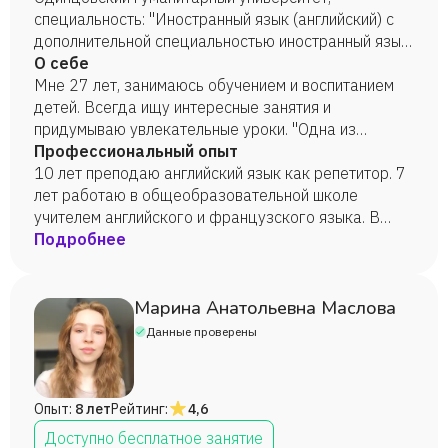
специальность: "Иностранный язык (английский) с
дополнительной специальностью иностранный язык
(французский)", (диплом с отличием, 2015 год).
О себе
Мне 27 лет, занимаюсь обучением и воспитанием
детей. Всегда ищу интересные занятия и
придумываю увлекательные уроки. "Одна из
важнейших функций творчества - дать
Профессиональный опыт
возможность детям выразить то, что они не умеют
10 лет преподаю английский язык как репетитор. 7
сказать словами" (Джин Ван’т Хал, «Творческое
лет работаю в общеобразовательной школе
воспитание»).
учителем английского и французского языка. В
2017-2019 работала в образовательном центре
Подробнее
преподавателем английского языка, но вела еще
такие курсы как "Раннее развитие" (дети 3-4 года)
и "Подготовка к школе" (дети 5-6 лет). Оба курса
Марина Анатольевна Маслова
были с элементами английского языка, в основном
Данные проверены
игры на английском.
Опыт:
8 лет
Рейтинг:
4,6
Доступно бесплатное занятие