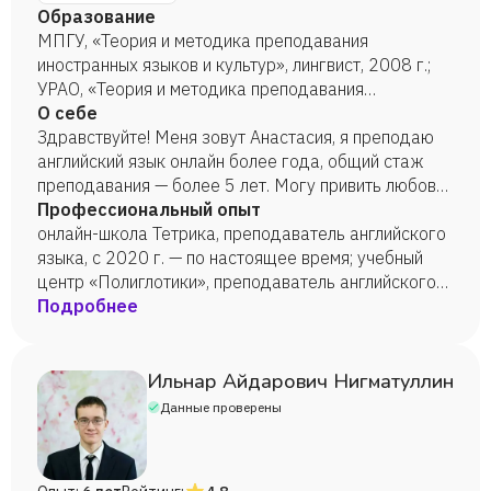
Образование
МПГУ, «Теория и методика преподавания
иностранных языков и культур», лингвист, 2008 г.;
УРАО, «Теория и методика преподавания
иностранных языков и культур», лингвист, 2012 г.
О себе
Здравствуйте! Меня зовут Анастасия, я преподаю
английский язык онлайн более года, общий стаж
преподавания — более 5 лет. Могу привить любовь
к предмету, т. к. основой изучения иностранных
Профессиональный опыт
языков считаю разнообразие и наглядность. В
онлайн-школа Тетрика, преподаватель английского
своих уроках использую схемы, картинки, аудио и
языка, с 2020 г. — по настоящее время; учебный
видео. Со мной изучение английского языка будет
центр «Полиглотики», преподаватель английского
увлекательным и продуктивным. Буду рада видеть
языка, 2020 г.; онлайн-школа My englishschool,
Подробнее
вас на своих занятиях!
преподаватель английского языка, 2019—2020 гг.;
МБУК «Жилевский дом культуры»,
культорганизатор, преподаватель английского
Ильнар Айдарович Нигматуллин
языка, 2014—2015 гг.; ГОУ детский сад № 916 г.
Данные проверены
Москва, воспитатель, преподаватель английского
языка, 2007—2008 гг.