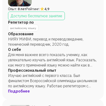
Опыт:
8 лет
Рейтинг:
4,9
Доступно бесплатное занятие
Репетитор по
английскому языку
Образование
НИЯУ МИФИ, перевод и переводоведение,
технический переводчик, 2020 год.
О себе
Для меня важнее всего показать ученику, как
увлекательно изучать английский язык. Рассказать,
как много применений языку можно найти как в
личных хобби, так и в профессиональной
Профессиональный опыт
деятельности. Всегда стремлюсь выполнить цели и
Изучаю английский с первого класса. Был
планы ученика, при этом добавляя капельку
финалистом Всероссийской олимпиады школьников
креативности и пытаясь расширить горизонты
по английскому языку. Работаю репетитором с
ученика.
2018 года.
Подробнее