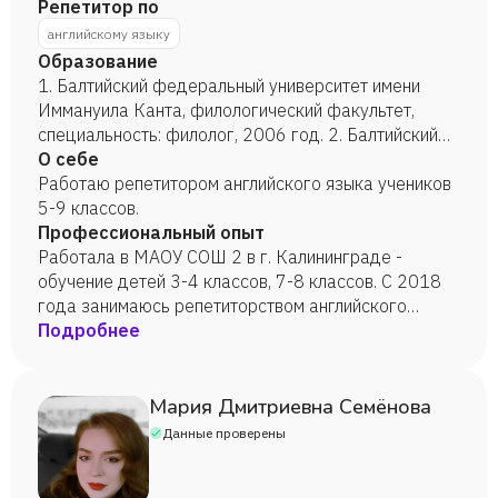
Репетитор по
английскому языку
Образование
1. Балтийский федеральный университет имени
Иммануила Канта, филологический факультет,
специальность: филолог, 2006 год. 2. Балтийский
федеральный университет имени Иммануила Канта,
О себе
переподготовка "Учитель английского языка", 2018
Работаю репетитором английского языка учеников
год.
5-9 классов.
Профессиональный опыт
Работала в МАОУ СОШ 2 в г. Калининграде -
обучение детей 3-4 классов, 7-8 классов. С 2018
года занимаюсь репетиторством английского
языка, провожу дистанционные занятия.
Подробнее
Мария Дмитриевна Семёнова
Данные проверены