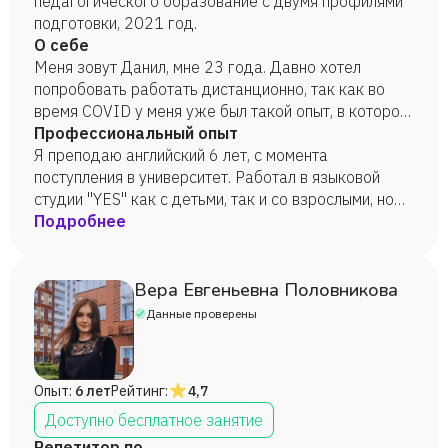
педагогического образование с двумя профилями
подготовки, 2021 год.
О себе
Меня зовут Данил, мне 23 года. Давно хотел
попробовать работать дистанционно, так как во
время COVID у меня уже был такой опыт, в котором
я нашел много преимуществ.
Профессиональный опыт
Я преподаю английский 6 лет, с момента
поступления в университет. Работал в языковой
студии "YES" как с детьми, так и со взрослыми, но
преимущественно с возрастом 8-14 лет.
Подробнее
Вера Евгеньевна Половникова
Данные проверены
Опыт:
6 лет
Рейтинг:
4,7
Доступно бесплатное занятие
Репетитор по