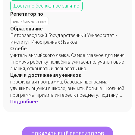
Доступно бесплатное занятие
Репетитор по
английскому языку
Образование
Петрозаводский Государственный Университет -
Институт Иностранных Языков
О себе
учитель английского языка. Самое главное для меня
- помочь ребенку полюбить учиться, получать новые
знания, открывать и познавать мир.
Цели и достижения учеников
профильная программа, базовая программа,
улучшить оценки в школе, выучить больше школьной
программы, привить интерес к предмету, подтянуть
школьные знания, развить логику и внимательность,
Подробнее
школа России, перспективная начальная школа,
работа с особенными детьми
ПОКАЗАТЬ ЕЩЁ РЕПЕТИТОРОВ