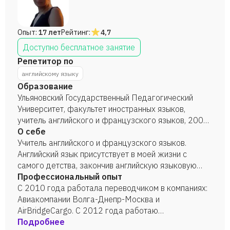
Опыт:
17 лет
Рейтинг:
4,7
Доступно бесплатное занятие
Репетитор по
английскому языку
Образование
Ульяновский Государственный Педагогический
Университет, факультет иностранных языков,
учитель английского и французского языков, 2006
год. Ульяновский Государственный Педагогический
О себе
Университет, профессиональное обучение,
Учитель английского и французского языков.
аспирантура 2020 год.
Английский язык присутствует в моей жизни с
самого детства, закончив английскую языковую
школу, поступила в государственный университет,
Профессиональный опыт
факультет иностранных языков. Закончив
С 2010 года работала переводчиком в компаниях:
университет, устроилась в авиакомпанию
Авиакомпании Волга-Днепр-Москва и
переводчиком английского языка Волга-Днепр,
AirBridgeCargo. С 2012 года работаю
Москва; AirBridgeCargo, Москва), работаю
преподавателем в летном училище (УВАУГА), а
Подробнее