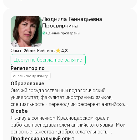
Людмила Геннадьевна
Просвирнина
Данные проверены
Опыт:
26 лет
Рейтинг:
4,8
Доступно бесплатное занятие
Репетитор по
английскому языку
Образование
Омский государственный педагогический
университет, факультет иностранных языков,
специальность - переводчик-референт английского
и немецкого языков, 1996 год. Аспирантура
О себе
Омского государственного политехнического
Я живу в солнечном Краснодарском крае и
университета, ученое звание - кандидат
работаю преподавателем английского языка. Мои
филологических наук, 2011 год.
основные качества - доброжелательность,
ответственность, целеустремленность.
Профессиональный опыт