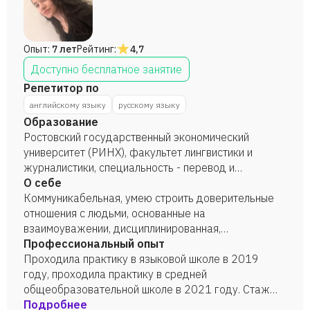
Опыт:
7 лет
Рейтинг:
4,7
Доступно бесплатное занятие
Репетитор по
английскому языку
русскому языку
Образование
Ростовский государственный экономический
университет (РИНХ), факультет лингвистики и
журналистики, специальность - перевод и
переводоведение, 2022 г.
О себе
Коммуникабельная, умею строить доверительные
отношения с людьми, основанные на
взаимоуважении, дисциплинированная,
ответственная, терпеливая, целеустремлённая.
Профессиональный опыт
Проходила практику в языковой школе в 2019
году, проходила практику в средней
общеобразовательной школе в 2021 году. Стаж
работы: 1 год.
Подробнее