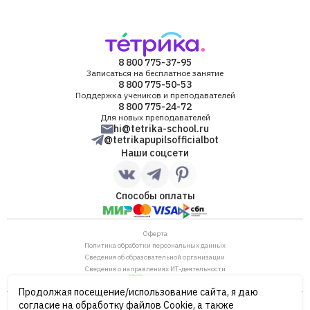
8 800 775-37-95
Записаться на бесплатное занятие
8 800 775-50-53
Поддержка учеников и преподавателей
8 800 775-24-72
Для новых преподавателей
hi@tetrika-school.ru
@tetrikapupilsofficialbot
Наши соцсети
Способы оплаты
Оферта
Политика обработки персональных данных
Сведения об образовательной организации
Сведения о направлениях ИТ-деятельности
Продолжая посещение/использование сайта, я даю
ОГРН: 1187746880530
согласие на обработку файлов Cookie, а также
ИНН/КПП: 7702446568/770901001