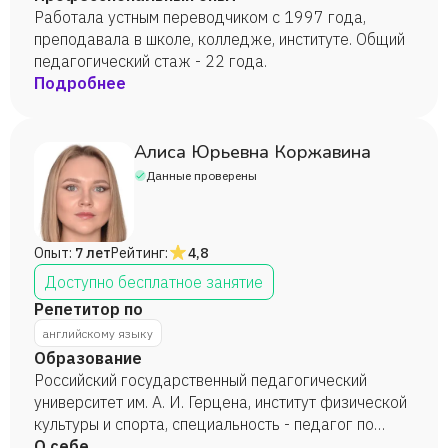
Работала устным переводчиком с 1997 года,
преподавала в школе, колледже, институте. Общий
педагогический стаж - 22 года.
Подробнее
Алиса Юрьевна Коржавина
Данные проверены
Опыт:
7 лет
Рейтинг:
4,8
Доступно бесплатное занятие
Репетитор по
английскому языку
Образование
Российский государственный педагогический
университет им. А. И. Герцена, институт физической
культуры и спорта, специальность - педагог по
физической культуре и спорту, 2024 г.
О себе