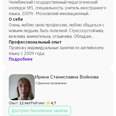
Челябинский государственный педагогический
колледж №1, специальность: учитель иностранного
языка, 2009г. Московский инновационный
университет г. Москва, специальность:
О себе
международные отношения, 2020 г.
Очень люблю свою профессию, люблю общаться с
новыми людьми, быть полезной. Стрессоустойчива,
вежлива, внимательна, отзывчива. Обладаю
креативным мышлением. Стараюсь найти
Профессиональный опыт
индивидуальный подход к каждому студенту.
Провожу индивидуальные занятия по английскому
языку с 2009 года.
Подробнее
Ирина Станиславна Войнова
Данные проверены
Опыт:
12 лет
Рейтинг:
4,7
Доступно бесплатное занятие