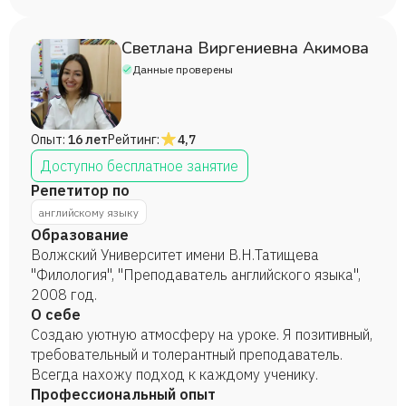
преподавателем в летном училище. Люблю
также занимаюсь репетиторством. 2012-2022 -
путешествовать, ведь это способ постоянно
учитель английского языка.
практиковать, улучшать свои знания. Люблю своих
Светлана Виргениевна Акимова
учеников, потому что всей душой болею за их
Данные проверены
результаты. Стараюсь быть другом и старшим
помощником для своих учеников! Занимаюсь со
дошкольниками, школьниками и студентами.
Опыт:
16 лет
Рейтинг:
4,7
Доступно бесплатное занятие
Репетитор по
английскому языку
Образование
Волжский Университет имени В.Н.Татищева
"Филология", "Преподаватель английского языка",
2008 год.
О себе
Создаю уютную атмосферу на уроке. Я позитивный,
требовательный и толерантный преподаватель.
Всегда нахожу подход к каждому ученику.
Профессиональный опыт