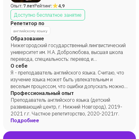
Опыт:
7 лет
Рейтинг:
4,9
Доступно бесплатное занятие
Репетитор по
английскому языку
Образование
Нижегородский государственный лингвистический
университет им. Н.А. Добролюбова, высшая школа
перевода, специальность: перевод и
О себе
переводоведение, 2021 год.
Я - преподаватель английского языка. Считаю, что
изучение языка может быть увлекательным и
веселым процессом, что ошибки допускать можно и
нужно, ведь именно они помогают нам
Профессиональный опыт
совершенствоваться. "Предполагать хорошо,
Преподаватель английского языка (детский
добраться до истины лучше." Марк Твен.
развивающий центр, г. Нижний Новгород), 2019-
2021 г.г. Частное репетиторство, 2020-2021гг.
Подробнее