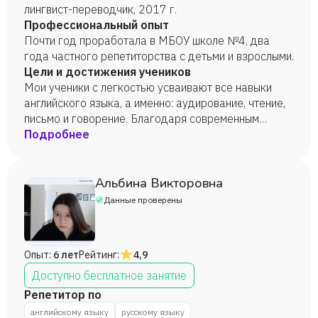
лингвист-переводчик, 2017 г.
Профессиональный опыт
Почти год проработала в МБОУ школе №4, два
года частного репетиторства с детьми и взрослыми.
Цели и достижения учеников
Мои ученики с легкостью усваивают все навыки
английского языка, а именно: аудирование, чтение,
письмо и говорение. Благодаря современным
технологиям и грамотным учебным пособиям
Подробнее
результат виден уже через месяц.
Альбина Викторовна
Данные проверены
Опыт:
6 лет
Рейтинг:
4,9
Доступно бесплатное занятие
Репетитор по
английскому языку
русскому языку