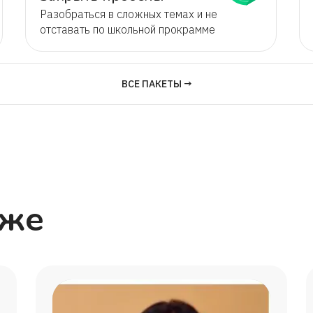
Разобраться в сложных темах и не
Мария
отставать по школьной прокрамме
Вадим
ВСЕ ПАКЕТЫ →
Исмаил
Михаил
Михаил
кже