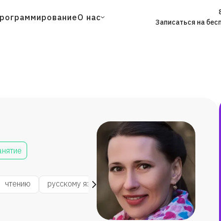
рограммирование
О нас
Записаться на бес
анятие
чтению
русскому языку