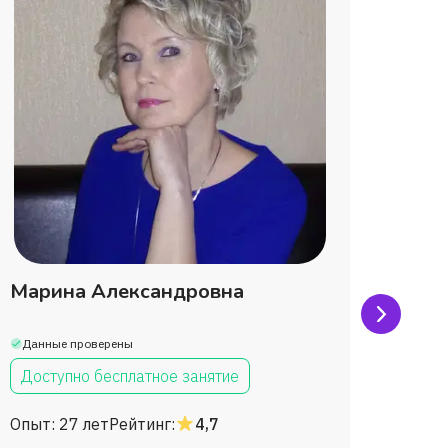
Марина Александровна
Елен
Данные проверены
Данны
Доступно бесплатное занятие
Дост
Опыт:
27 лет
Рейтинг:
4,7
Опыт: