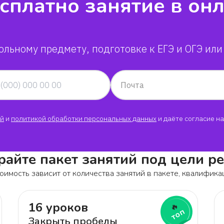
сплатно занятие в он
Владислав
Валентин
ольному предмету, подготовке к ЕГЭ и ОГЭ или
Оля
Почта
Валерия
й
и
политикой обработки персональных данных
и даёте согласие на
Мария
Костя
айте пакет занятий под цели р
оимость зависит от количества занятий в пакете, квалифика
Эдгар
16 уроков
🔥
Даниил
топ
Закрыть пробелы