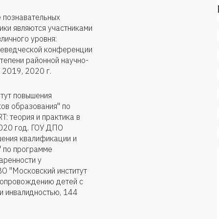
е познавательных
ики являются участниками
личного уровня:
аеведческой конференции
степени районной научно-
 2019, 2020 г.
итут повышения
ов образования" по
: теория и практика в
2020 год. ГОУ ДПО
шения квалификации и
" по программе
аренности у
ВО "Московский институт
сопровождению детей с
и инвалидностью, 144