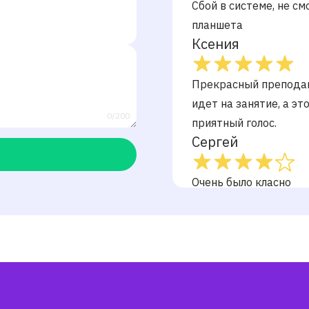
Сбой в системе, не см
планшета
Ксения
Прекрасный преподав
идет на занятие, а эт
0/200
приятный голос.
Сергей
Очень было класно
Наталья
Александр
Надежда