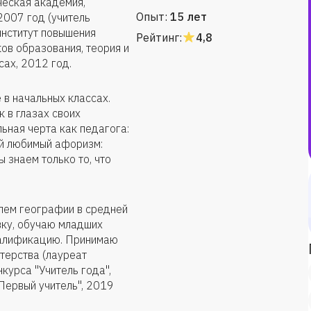
ческая академия,
Опыт:
15 лет
2007 год (учитель
институт повышения
Рейтинг:
4,8
ов образования, теория и
сах, 2012 год.
в начальных классах.
 в глазах своих
льная черта как педагога:
ой любимый афоризм:
 знаем только то, что
лем географии в средней
вку, обучаю младших
валификацию. Принимаю
терства (лауреат
курса "Учитель года",
Первый учитель", 2019