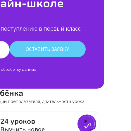
лайн-школе
 поступлению в первый класс
ОСТАВИТЬ ЗАЯВКУ
обработку данных
ебёнка
ции преподавателя, длительности урока
24 уроков
🔥
хит
Выучить новое