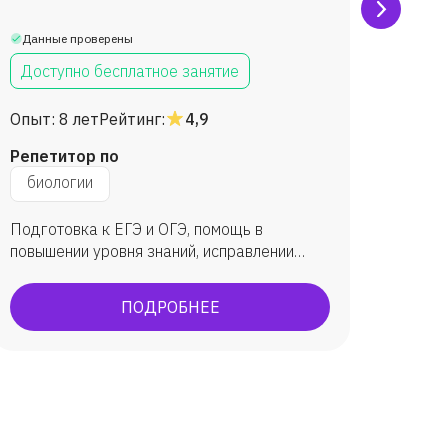
Крив
Данные проверены
Данны
Доступно бесплатное занятие
Дост
Опыт:
8 лет
Рейтинг:
4,9
Опыт:
Репетитор по
Репет
биологии
биол
Подготовка к ЕГЭ и ОГЭ, помощь в
подгот
повышении уровня знаний, исправлении
средни
оценок по предмету.
Подгот
ученик
ПОДРОБНЕЕ
ученик
Якутск
Петерб