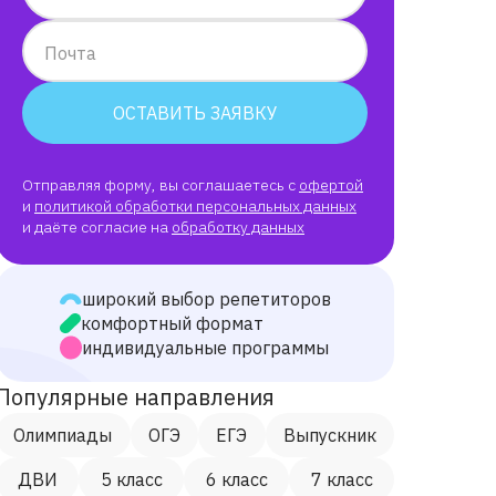
Почта
ОСТАВИТЬ ЗАЯВКУ
Отправляя форму, вы соглашаетесь с
офертой
и
политикой обработки персональных данных
и даёте согласие на
обработку данных
широкий выбор репетиторов
комфортный формат
индивидуальные программы
Популярные направления
Олимпиады
ОГЭ
ЕГЭ
Выпускник
ДВИ
5 класс
6 класс
7 класс