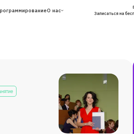
рограммирование
О нас
Записаться на бес
анятие