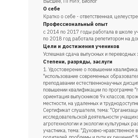
Высшее, ПГНИУ, Биолог
О себе
Кратко о себе - ответственная, целеустр
Профессиональный опыт
с 2014 по 2017 годы работала в школе у
по 2018 год работала репетитором на до
Цели и достижения учеников
Успешная сдача выпускных и переводных
Степени, разряды, заслуги
1. Удостоверение о повышении квалифик
"использование современных образовател
преподавании естественнонаучных дисцип
повышении квалификации по программе 
ориентация выпускников 9х классов, про
местности, на удаленных и труднодоступн
Сертификат слушателя, тема: "Организаци
исследовательской деятельности учащихс
агротехнологии и экологии культурных ра
участника, тема: "Духовно-нравственное в
родителей. проблемы и пути их решения" 5