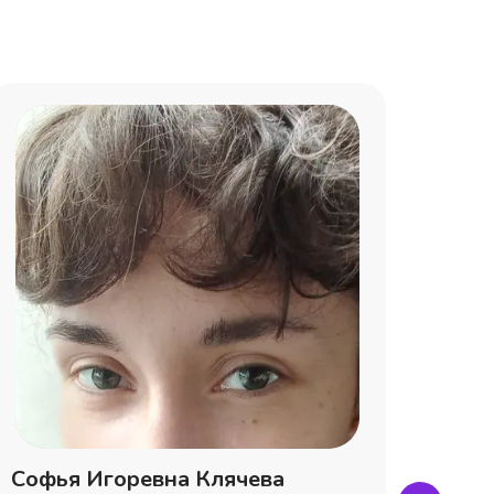
Софья Игоревна Клячева
Вале