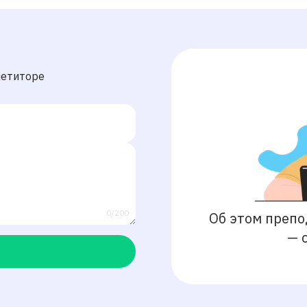
петиторе
0/200
Об этом препо
—