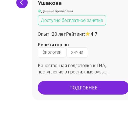
Ушакова
Данные проверены
Доступно бесплатное занятие
Опыт:
20 лет
Рейтинг:
4,7
Репетитор по
биологии
химии
Качественная подготовка к ГИА,
ою
поступление в престижные вузы.
Подготовка к ОГЭ, ЕГЭ. По ЕГЭ: средний
балл 86 бб. ОГЭ всегда успешно, всегда
ПОДРОБНЕЕ
максимально сдают.