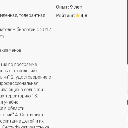
Опыт:
9 лет
емленная, толерантная
Рейтинг:
4,8
чителем биологии с 2017
му
 экзаменов
ации по программе
ьных технологий в
лин" 2. удостоверение о
"профессиональная
живающих в сельской
ых территориях" 3.
я учебно-
я в области
стений" 4. Сертификат
оспитание детей и их
. Сертификат участника,