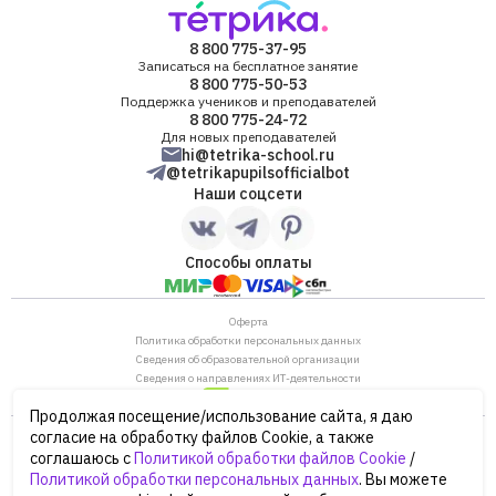
8 800 775-37-95
Записаться на бесплатное занятие
8 800 775-50-53
Поддержка учеников и преподавателей
8 800 775-24-72
Для новых преподавателей
hi@tetrika-school.ru
@tetrikapupilsofficialbot
Наши соцсети
Способы оплаты
Оферта
Политика обработки персональных данных
Сведения об образовательной организации
Сведения о направлениях ИТ-деятельности
Продолжая посещение/использование сайта, я даю
ОГРН: 1187746880530
согласие на обработку файлов Cookie, а также
ИНН/КПП: 7702446568/770901001
соглашаюсь с
Политикой обработки файлов Cookie
/
105120, г. Москва, ул. Нижняя Сыромятническая,
Политикой обработки персональных данных
. Вы можете
дом 10, строение 12, этаж 4