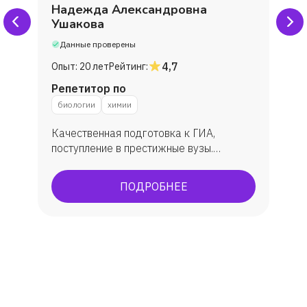
Надежда Александровна
Ушакова
Данные проверены
4,7
Опыт:
20 лет
Рейтинг:
Репетитор по
биологии
химии
Качественная подготовка к ГИА,
поступление в престижные вузы.
Подготовка к ОГЭ, ЕГЭ. По ЕГЭ: средний
балл 86 бб. ОГЭ всегда успешно, всегда
ПОДРОБНЕЕ
максимально сдают.