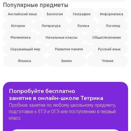
Популярные предметы
Английский язык
Биология
География
Информатика
История
Литература
Логика
Логопед
Математика
Начальные классы
Обществознание
Окружающий мир
Развитие памяти
Русский язык
Физика
Химия
Чтение
Попробуйте бесплатно
занятие в онлайн-школе Тетрика
Пробное занятие по любому школьному предмету,
подготовке к ЕГЭ и ОГЭ или поступлению в первый
класс