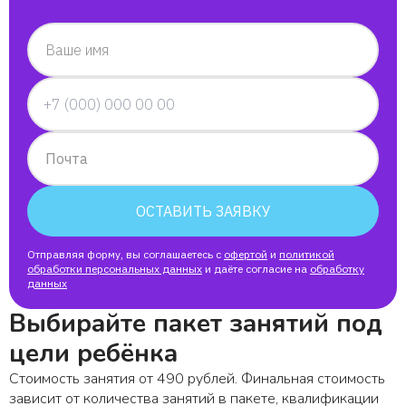
Виктория
Ваше имя
Кира
Кристина
Почта
Надежда
ОСТАВИТЬ ЗАЯВКУ
Анна
Отправляя форму, вы соглашаетесь с
офертой
и
политикой
Ксения
обработки персональных данных
и даёте согласие на
обработку
данных
Выбирайте пакет занятий под
Алина
цели ребёнка
Ефим
Стоимость занятия от 490 рублей. Финальная стоимость
зависит от количества занятий в пакете, квалификации