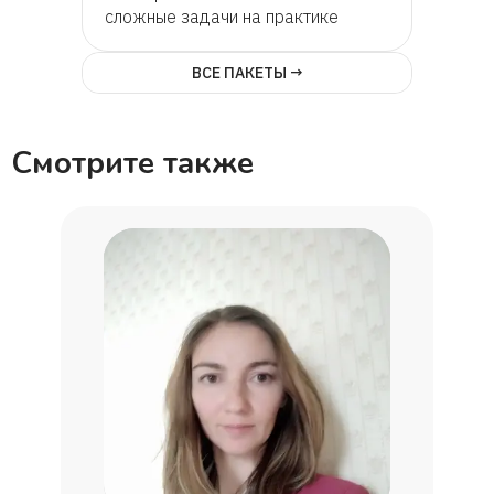
сложные задачи на практике
Эльмира
ВСЕ ПАКЕТЫ →
Варвара
Смотрите также
Алёна
Андрей
Тимофей
Ирина
Александра
Тимофей