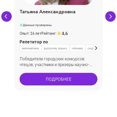
Татьяна Александровна
Данные проверены
4,6
Опыт:
16 лет
Рейтинг:
Репетитор по
у
математике
русскому языку
чтению
окружающему мир
Победители городских конкурсов
чтецов, участники и призёры научно-
практической конференции "Я исследую
мир", победитель международной
ПОДРОБНЕЕ
олимпиады по русскому языку "Русский
с Пушкиным".