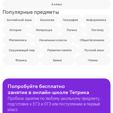
4 класс
Популярные предметы
Иван
Английский язык
Биология
География
Информатика
Сергей
История
Литература
Логика
Логопед
Математика
Начальные классы
Обществознание
Юлия
Окружающий мир
Развитие памяти
Русский язык
Егор
Физика
Химия
Чтение
Марина
Герман
Попробуйте бесплатно
занятие в онлайн-школе Тетрика
Пробное занятие по любому школьному предмету,
Настя
подготовке к ЕГЭ и ОГЭ или поступлению в первый
класс