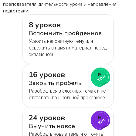
преподавателя, длительности урока и направления
Наталья
подготовки.
8 уроков
Адам
Вспомнить пройденное
Усвоить непонятную тему или
Хадижат
освежить в памяти материал перед
экзаменом
Саид
16 уроков
🔥
топ
Дмитрий
Закрыть пробелы
Разобраться в сложных темах и не
Марфа
отставать по школьной прокрамме
Ученик Валера мама Валерия
24 уроков
🔥
хит
Выучить новое
Егор
Разобрать новые темы и отточить