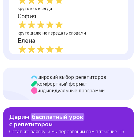
круто как всегда
София
круто даже не передать словами
Елена
Просто супер ребёнок учился на 3 сейчас на 5
просто класс
Татьяна
широкий выбор репетиторов
комфортный формат
Очень хорошо обясняет классный преподователь
индивидуальные программы
Демид
Отлично!
Дарим
бесплатный урок
Наталья
с репетитором
Оставьте заявку, и мы перезвоним вам в течение 15