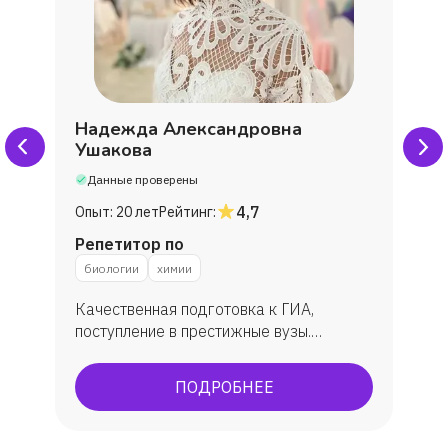
Надежда Александровна
Ушакова
Данные проверены
4,7
Опыт:
20 лет
Рейтинг:
Репетитор по
биологии
химии
Качественная подготовка к ГИА,
поступление в престижные вузы.
Подготовка к ОГЭ, ЕГЭ. По ЕГЭ: средний
балл 86 бб. ОГЭ всегда успешно, всегда
ПОДРОБНЕЕ
максимально сдают.