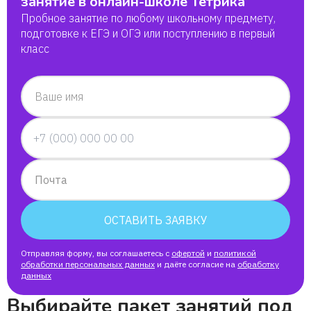
занятие в онлайн-школе Тетрика
Пробное занятие по любому школьному предмету,
подготовке к ЕГЭ и ОГЭ или поступлению в первый
класс
Ваше имя
Почта
ОСТАВИТЬ ЗАЯВКУ
Отправляя форму, вы соглашаетесь с
офертой
и
политикой
обработки персональных данных
и даёте согласие на
обработку
данных
Выбирайте пакет занятий под