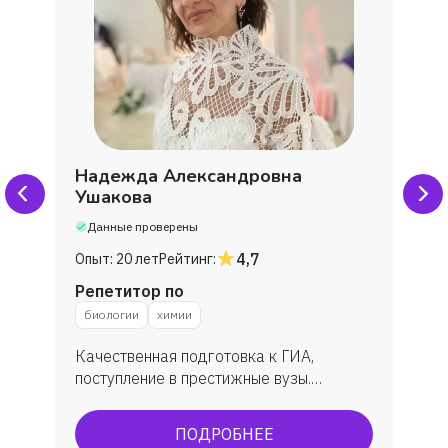
Надежда Александровна
Ушакова
Данные проверены
4,7
Опыт:
20 лет
Рейтинг:
Репетитор по
биологии
химии
Качественная подготовка к ГИА,
поступление в престижные вузы.
Подготовка к ОГЭ, ЕГЭ. По ЕГЭ: средний
балл 86 бб. ОГЭ всегда успешно, всегда
ПОДРОБНЕЕ
максимально сдают.