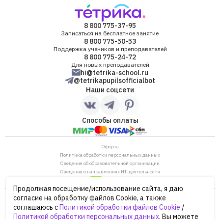
8 800 775-37-95
Записаться на бесплатное занятие
8 800 775-50-53
Поддержка учеников и преподавателей
8 800 775-24-72
Для новых преподавателей
hi@tetrika-school.ru
@tetrikapupilsofficialbot
Наши соцсети
Способы оплаты
Оферта
Политика обработки персональных данных
Сведения об образовательной организации
Сведения о направлениях ИТ-деятельности
Продолжая посещение/использование сайта, я даю
ОГРН: 1187746880530
согласие на обработку файлов Cookie, а также
ИНН/КПП: 7702446568/770901001
соглашаюсь с
Политикой обработки файлов Cookie
/
105120, г. Москва, ул. Нижняя Сыромятническая,
Политикой обработки персональных данных
. Вы можете
дом 10, строение 12, этаж 4