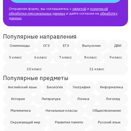
Отправляя форму, вы соглашаетесь с
офертой
и
политикой
обработки персональных данных
и даёте согласие на
обработку
данных
Популярные направления
Олимпиады
ОГЭ
ЕГЭ
Выпускник
ДВИ
5 класс
6 класс
7 класс
8 класс
9 класс
10 класс
11 класс
Популярные предметы
Английский язык
Биология
География
Информатика
История
Литература
Логика
Логопед
Математика
Начальные классы
Обществознание
Окружающий мир
Развитие памяти
Русский язык