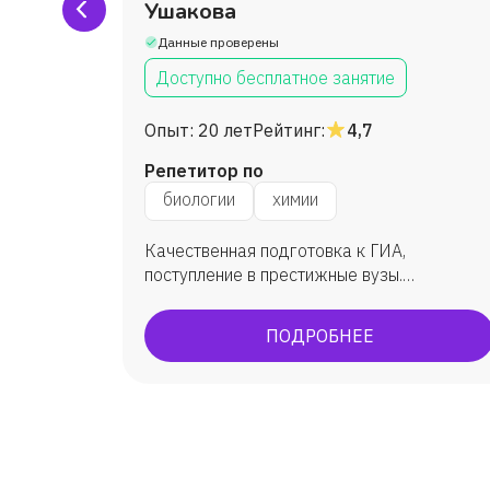
Ушакова
Данные проверены
Доступно бесплатное занятие
Опыт:
20 лет
Рейтинг:
4,7
Репетитор по
биологии
химии
Качественная подготовка к ГИА,
ою
поступление в престижные вузы.
Подготовка к ОГЭ, ЕГЭ. По ЕГЭ: средний
балл 86 бб. ОГЭ всегда успешно, всегда
ПОДРОБНЕЕ
максимально сдают.