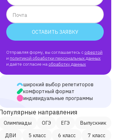
Почта
ОСТАВИТЬ ЗАЯВКУ
Отправляя форму, вы соглашаетесь с
офертой
и
политикой обработки персональных данных
и даёте согласие на
обработку данных
широкий выбор репетиторов
комфортный формат
индивидуальные программы
Популярные направления
Олимпиады
ОГЭ
ЕГЭ
Выпускник
ДВИ
5 класс
6 класс
7 класс