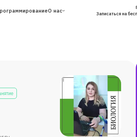
рограммирование
О нас
Записаться на бес
анятие