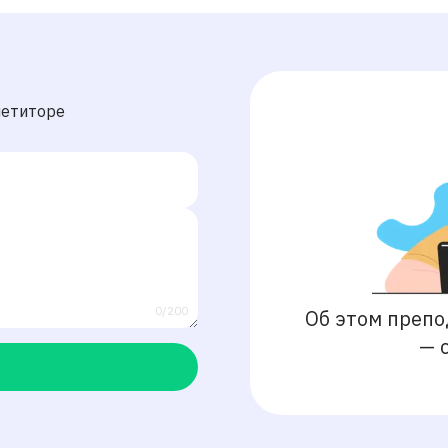
петиторе
0/200
Об этом препо
—