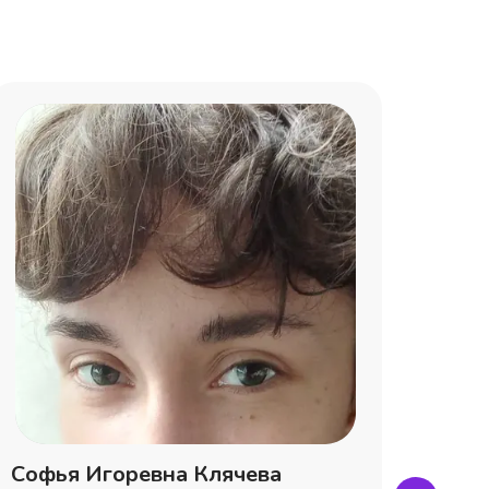
Софья Игоревна Клячева
Вале