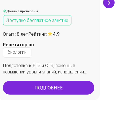
Крив
Данные проверены
Данны
Доступно бесплатное занятие
Дост
Опыт:
8 лет
Рейтинг:
4,9
Опыт:
Репетитор по
Репет
биологии
биол
Подготовка к ЕГЭ и ОГЭ, помощь в
подгот
повышении уровня знаний, исправлении
средни
оценок по предмету.
Подгот
ученик
ПОДРОБНЕЕ
ученик
Якутск
Петерб