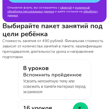
Отправляя форму, вы соглашаетесь с
офертой
и
политикой
обработки персональных данных
и даёте согласие на
обработку
данных
Выбирайте пакет занятий под
цели ребёнка
Стоимость занятия от 490 рублей. Финальная стоимость
зависит от количества занятий в пакете, квалификации
преподавателя, длительности урока и направления
подготовки.
8 уроков
Вспомнить пройденное
Усвоить непонятную тему или
освежить в памяти материал перед
экзаменом
16 уроков
🔥