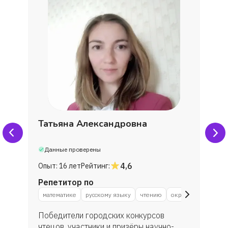
Татьяна Александровна
Данные проверены
4,6
Опыт:
16 лет
Рейтинг:
Репетитор по
у
математике
русскому языку
чтению
окружающему мир
Победители городских конкурсов
чтецов, участники и призёры научно-