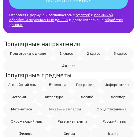
ОСТАВИТЬ ЗАЯВКУ
Тимур
Отправляя форму, вы соглашаетесь с
офертой
и
политикой
обработки персональных данных
и даёте согласие на
обработку
данных
Популярные направления
Подготовка к школе
1 класс
2 класс
3 класс
4 класс
Популярные предметы
Английский язык
Биология
География
Информатика
История
Литература
Логика
Логопед
Математика
Начальные классы
Обществознание
Окружающий мир
Развитие памяти
Русский язык
Физика
Химия
Чтение