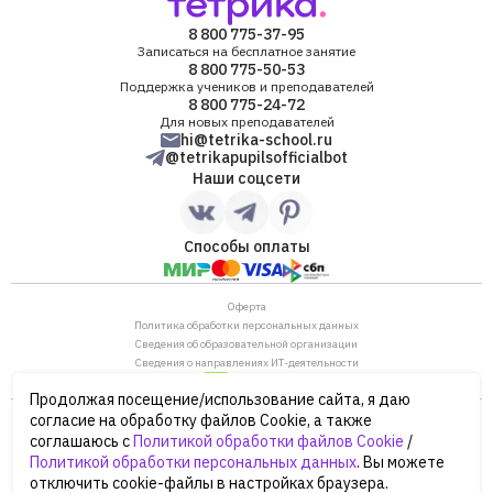
8 800 775-37-95
Записаться на бесплатное занятие
8 800 775-50-53
Поддержка учеников и преподавателей
8 800 775-24-72
Для новых преподавателей
hi@tetrika-school.ru
@tetrikapupilsofficialbot
Наши соцсети
Способы оплаты
Оферта
Политика обработки персональных данных
Сведения об образовательной организации
Сведения о направлениях ИТ-деятельности
Продолжая посещение/использование сайта, я даю
ОГРН: 1187746880530
согласие на обработку файлов Cookie, а также
ИНН/КПП: 7702446568/770901001
соглашаюсь с
Политикой обработки файлов Cookie
/
105120, г. Москва, ул. Нижняя Сыромятническая,
Политикой обработки персональных данных
. Вы можете
дом 10, строение 12, этаж 4
отключить cookie-файлы в настройках браузера.
Сайт Минпросвещения России