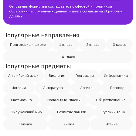
Отправляя форму, вы соглашаетесь с
офертой
и
политикой
обработки персональных данных
и даёте согласие на
обработку
данных
Популярные направления
Подготовка к школе
1 класс
2 класс
3 класс
4 класс
Популярные предметы
Английский язык
Биология
География
Информатика
История
Литература
Логика
Логопед
Математика
Начальные классы
Обществознание
Окружающий мир
Развитие памяти
Русский язык
Физика
Химия
Чтение