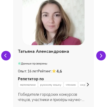
Татьяна Александровна
Данные проверены
4,6
Опыт:
16 лет
Рейтинг:
Репетитор по
у
математике
русскому языку
чтению
окружающему мир
Победители городских конкурсов
чтецов, участники и призёры научно-
практической конференции "Я исследую