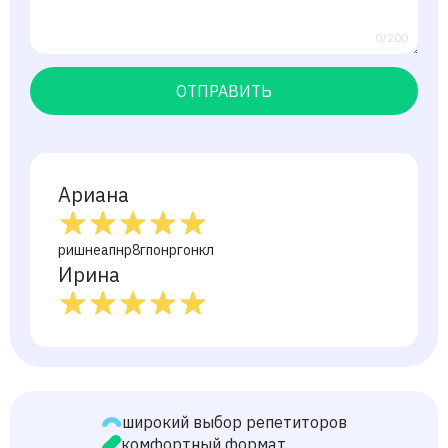
0/200
ОТПРАВИТЬ
Ариана
ришнеапнр8гпонргонкл
Ирина
широкий выбор репетиторов
комфортный формат