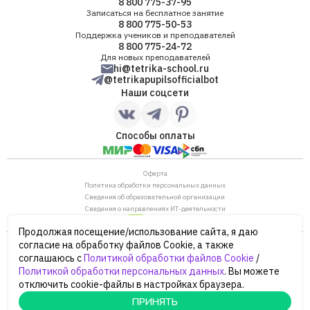
8 800 775-37-95
Записаться на бесплатное занятие
8 800 775-50-53
Поддержка учеников и преподавателей
8 800 775-24-72
Для новых преподавателей
hi@tetrika-school.ru
@tetrikapupilsofficialbot
Наши соцсети
Способы оплаты
Оферта
Политика обработки персональных данных
Сведения об образовательной организации
Сведения о направлениях ИТ-деятельности
Продолжая посещение/использование сайта, я даю
ОГРН: 1187746880530
согласие на обработку файлов Cookie, а также
ИНН/КПП: 7702446568/770901001
соглашаюсь с
Политикой обработки файлов Cookie
/
105120, г. Москва, ул. Нижняя Сыромятническая,
Политикой обработки персональных данных
. Вы можете
дом 10, строение 12, этаж 4
отключить cookie-файлы в настройках браузера.
Сайт Минпросвещения России
Сайт Минобрнауки России
ПРИНЯТЬ
© 2026 Тетрика, ООО «ПРЕПРЕП.РУ»