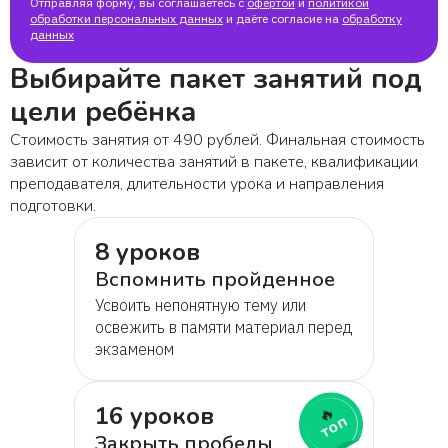
Отправляя форму, вы соглашаетесь с
офертой
и
политикой
обработки персональных данных
и даёте согласие на
обработку
данных
Выбирайте пакет занятий под
цели ребёнка
Стоимость занятия от 490 рублей. Финальная стоимость
зависит от количества занятий в пакете, квалификации
преподавателя, длительности урока и направления
подготовки.
8 уроков
Вспомнить пройденное
Усвоить непонятную тему или
освежить в памяти материал перед
экзаменом
16 уроков
🔥
топ
Закрыть пробелы