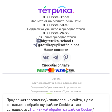
8 800 775-37-95
Записаться на бесплатное занятие
8 800 775-50-53
Поддержка учеников и преподавателей
8 800 775-24-72
Для новых преподавателей
hi@tetrika-school.ru
@tetrikapupilsofficialbot
Наши соцсети
Способы оплаты
Оферта
Политика обработки персональных данных
Сведения об образовательной организации
Сведения о направлениях ИТ-деятельности
Продолжая посещение/использование сайта, я даю
ОГРН: 1187746880530
согласие на обработку файлов Cookie, а также
ИНН/КПП: 7702446568/770901001
соглашаюсь с
Политикой обработки файлов Cookie
/
105120, г. Москва, ул. Нижняя Сыромятническая,