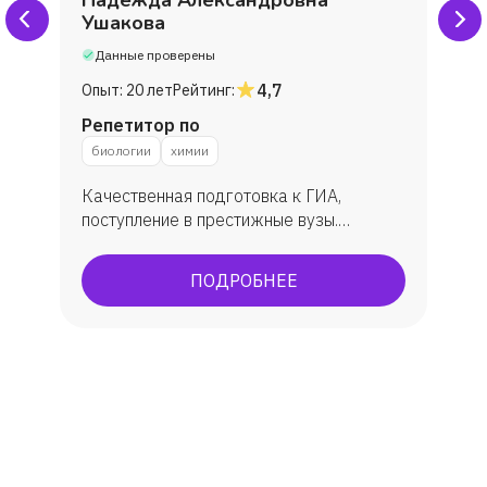
Ушакова
Данные проверены
4,7
Опыт:
20 лет
Рейтинг:
Репетитор по
биологии
химии
Качественная подготовка к ГИА,
поступление в престижные вузы.
Подготовка к ОГЭ, ЕГЭ. По ЕГЭ: средний
балл 86 бб. ОГЭ всегда успешно, всегда
ПОДРОБНЕЕ
максимально сдают.