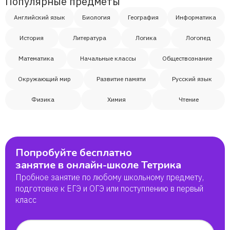
Популярные предметы
Английский язык
Биология
География
Информатика
История
Литература
Логика
Логопед
Математика
Начальные классы
Обществознание
Окружающий мир
Развитие памяти
Русский язык
Физика
Химия
Чтение
Попробуйте бесплатно
занятие в онлайн-школе Тетрика
Пробное занятие по любому школьному предмету,
подготовке к ЕГЭ и ОГЭ или поступлению в первый
класс