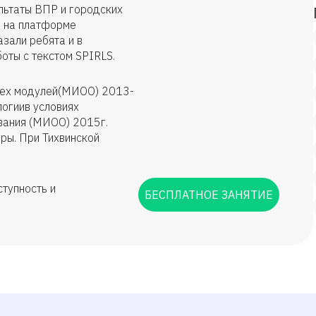
ьтаты ВПР и городских
м на платформе
зали ребята и в
оты с текстом SPIRLS.
трех модулей(МИОО) 2013-
огиив условиях
вания (МИОО) 2015г.
ры. При Тихвинской
ступность и
БЕСПЛАТНОЕ ЗАНЯТИЕ