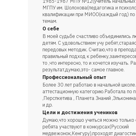
1985-1987 МПУ №12(учитель начальных
МГПУ им. Шолохова(педагогика и психол
квалификации при МИОО(каждый год) по
темам.
О себе
В моей судьбе счастливо объединились л
детям. С удовольствием учу ребят,стараяс
передовых методик. Считаю,что в препода
правильный подход к ребенку,заинтересо
то ,что интересно, то и хочется изучать. Р
результат,думаю,это- самое главное.
Профессиональный опыт
Более 30 лет работаю в начальной школ
аттестационную категорию.Работала по 
,Перспкетива , Планета Знаний ,Элькони
и др.
Цели и достижения учеников
Думаю,что хорошо учиться можно только 
ребята участвуют в конкурсах(Русский
медвежонок,Кенгуру),проходят диагости