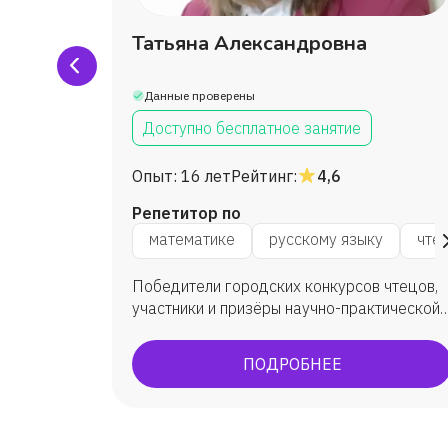
Татьяна Александровна
Данные проверены
Доступно бесплатное занятие
Опыт:
16 лет
Рейтинг:
4,6
Репетитор по
чтению
окружающему миру
математике
русскому языку
чте
мма,
Победители городских конкурсов чтецов,
ки в
участники и призёры научно-практической
конференции "Я исследую мир",
дмету,
победитель международной олимпиады по
ПОДРОБНЕЕ
ть логику
русскому языку "Русский с Пушкиным".
у с
 работа