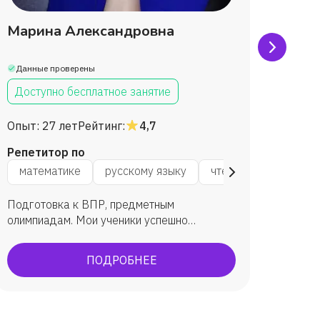
Марина Александровна
Елен
Данные проверены
Данны
Доступно бесплатное занятие
Дост
Опыт:
27 лет
Рейтинг:
4,7
Опыт:
Репетитор по
Репет
окружающему миру
математике
русскому языку
логике
чтению
окружаю
мат
Подготовка к ВПР, предметным
Создан
олимпиадам. Мои ученики успешно
личностн
справляются с выполнением ВПР ( качество
когнитивных
знаний 75%), становятся победителями и
качест
ПОДРОБНЕЕ
призёрами онлайн- олимпиад по различным
пробело
предметам начальной школы, победителями
ученик
Всероссийских и международных
муници
конкурсов на образовательных онлайн-
исслед