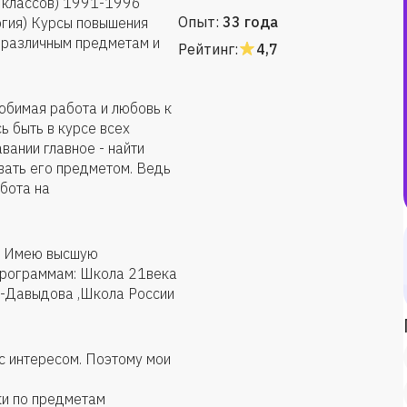
 классов) 1991-1996
Опыт:
33 года
огия) Курсы повышения
 различным предметам и
Рейтинг:
4,7
юбимая работа и любовь к
ь быть в курсе всех
вании главное - найти
вать его предметом. Ведь
абота на
е. Имею высшую
программам: Школа 21века
на-Давыдова ,Школа России
с интересом. Поэтому мои
ки по предметам