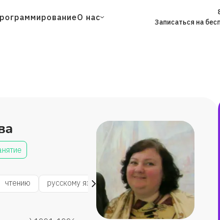
рограммирование
О нас
Записаться на бес
ва
анятие
чтению
русскому языку