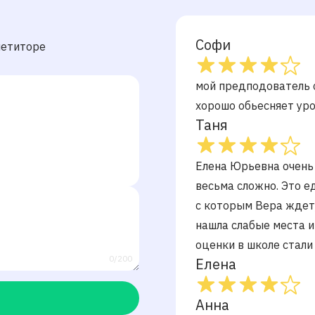
Софи
петиторе
мой предподователь 
хорошо обьесняет ур
Таня
Елена Юрьевна очень 
весьма сложно. Это 
с которым Вера ждет
нашла слабые места и
оценки в школе стали
0/200
Елена
Анна