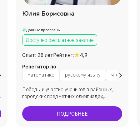
Юлия Борисовна
Данные проверены
Доступно бесплатное занятие
Опыт:
28 лет
Рейтинг:
4,9
Репетитор по
нию
окружающему миру
математике
русскому языку
развитию памяти
чтению
Победы и участие учеников в районных,
городских предметных олимпиадах,
конкурсах, фестивалях.
ПОДРОБНЕЕ