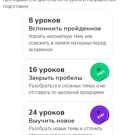
подготовки.
8 уроков
Вспомнить пройденное
Усвоить непонятную тему или
освежить в памяти материал перед
экзаменом
16 уроков
🔥
топ
Закрыть пробелы
Разобраться в сложных темах и не
отставать по школьной прокрамме
24 уроков
🔥
хит
Выучить новое
Разобрать новые темы и отточить
сложные задачи на практике