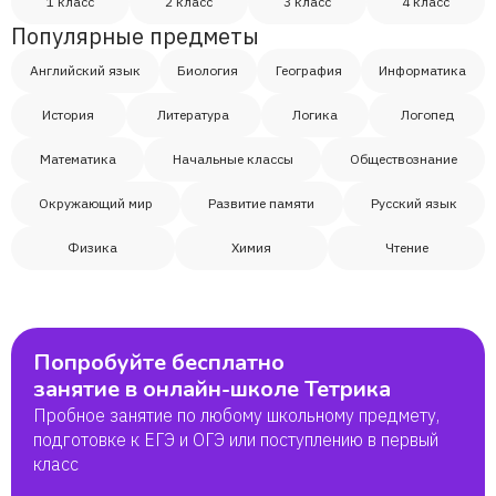
1 класс
2 класс
3 класс
4 класс
Популярные предметы
Английский язык
Биология
География
Информатика
История
Литература
Логика
Логопед
Математика
Начальные классы
Обществознание
Окружающий мир
Развитие памяти
Русский язык
Физика
Химия
Чтение
Попробуйте бесплатно
занятие в онлайн-школе Тетрика
Пробное занятие по любому школьному предмету,
подготовке к ЕГЭ и ОГЭ или поступлению в первый
класс