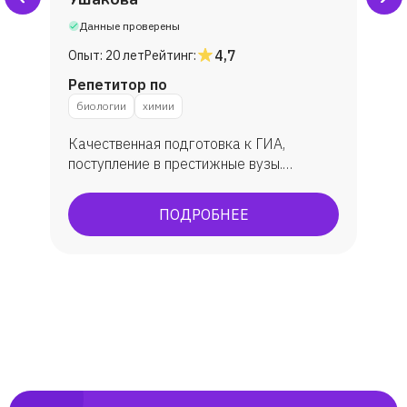
Данные проверены
4,7
Опыт:
20 лет
Рейтинг:
Репетитор по
биологии
химии
Качественная подготовка к ГИА,
поступление в престижные вузы.
Подготовка к ОГЭ, ЕГЭ. По ЕГЭ: средний
балл 86 бб. ОГЭ всегда успешно, всегда
ПОДРОБНЕЕ
максимально сдают.