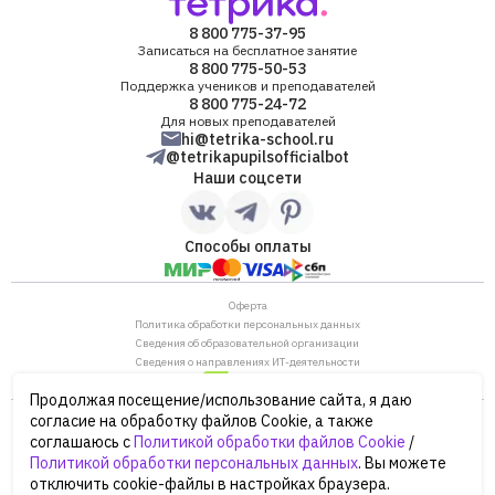
8 800 775-37-95
Записаться на бесплатное занятие
8 800 775-50-53
Поддержка учеников и преподавателей
8 800 775-24-72
Для новых преподавателей
hi@tetrika-school.ru
@tetrikapupilsofficialbot
Наши соцсети
Способы оплаты
Оферта
Политика обработки персональных данных
Сведения об образовательной организации
Сведения о направлениях ИТ-деятельности
Продолжая посещение/использование сайта, я даю
ОГРН: 1187746880530
согласие на обработку файлов Cookie, а также
ИНН/КПП: 7702446568/770901001
соглашаюсь с
Политикой обработки файлов Cookie
/
105120, г. Москва, ул. Нижняя Сыромятническая,
Политикой обработки персональных данных
. Вы можете
дом 10, строение 12, этаж 4
отключить cookie-файлы в настройках браузера.
Сайт Минпросвещения России