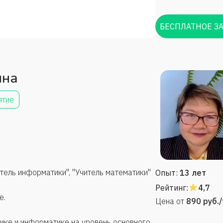
БЕСПЛАТНОЕ З
ина
ятие
тель информатики", "Учитель математики"
Опыт:
13 лет
Рейтинг:
4,7
е.
Цена от
890
руб.
ике и информатике на уровень основного