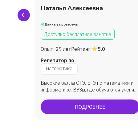
ченко
Наталья Алексеевна
Данные проверены
Доступно бесплатное занятие
Опыт:
29 лет
Рейтинг:
5,0
Репетитор по
математике
а с
Высокие баллы ОГЭ, ЕГЭ по математики и
ине
информатике. ВУЗы, где обучаются ученик:
ым
МГУ, ВШЭ, ИТМО, МФТИ, ЮФУ (ИММиКН -
а ученик
мехмат) и др.
ПОДРОБНЕЕ
 учился
ного в
этом году
брь
лась