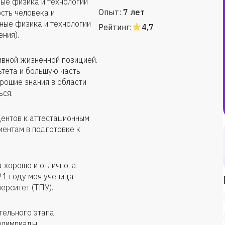
ые физика и технологии
Опыт:
7 лет
сть человека и
ые физика и технологии
Рейтинг:
4,7
ния).
тивной жизненной позицией.
ьтета и большую часть
рошие знания в области
ься.
ентов к аттестационным
иентам в подготовке к
 хорошо и отлично, а
21 году моя ученица
ерситет (ТПУ).
тельного этапа
лимпиады.