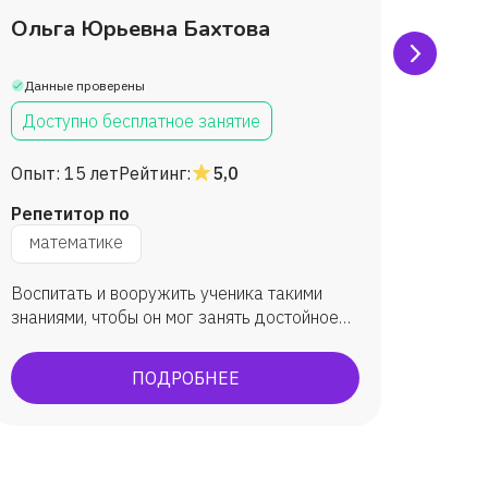
Ольга Юрьевна Бахтова
Тать
Браж
Данные проверены
Данны
Доступно бесплатное занятие
Дост
Опыт:
15 лет
Рейтинг:
5,0
Опыт:
Репетитор по
Репет
математике
мат
Воспитать и вооружить ученика такими
Повыси
знаниями, чтобы он мог занять достойное
научит
место в обществе и приносить ему
информ
максимальную пользу.
устной
ПОДРОБНЕЕ
творче
началь
сдаче 
проход
класса