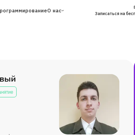
рограммирование
О нас
Записаться на бес
йвый
анятие