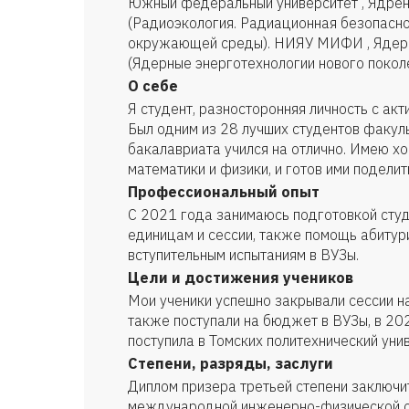
Южный федеральный университет , Ядрен
(Радиоэкология. Радиационная безопасно
окружающей среды). НИЯУ МИФИ , Ядерн
(Ядерные энерготехнологии нового поколе
О себе
Я студент, разносторонняя личность с ак
Был одним из 28 лучших студентов факул
бакалавриата учился на отлично. Имею хо
математики и физики, и готов ими поделит
Профессиональный опыт
С 2021 года занимаюсь подготовкой студ
единицам и сессии, также помощь абитур
вступительным испытаниям в ВУЗы.
Цели и достижения учеников
Мои ученики успешно закрывали сессии на
также поступали на бюджет в ВУЗы, в 20
поступила в Томских политехнический унив
Степени, разряды, заслуги
Диплом призера третьей степени заключи
международной инженерно-физической о