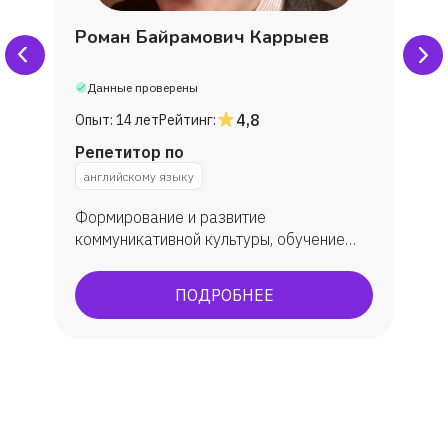
Роман Байрамович Каррыев
Данные проверены
4,8
Опыт:
14 лет
Рейтинг:
Репетитор по
английскому языку
Формирование и развитие
коммуникативной культуры, обучение
практическому овладеванию английским
языком, углубленное изучение. В
ПОДРОБНЕЕ
результате обучения у учеников
появляется способность (и желание)
общаться с носителями языка,
погрузиться в англоязычную культуру.