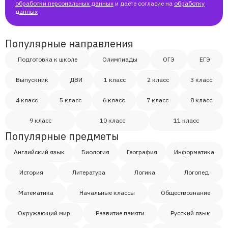
обработки персональных данных
и даёте согласие на
обработку
данных
Популярные направления
Подготовка к школе
Олимпиады
ОГЭ
ЕГЭ
Выпускник
ДВИ
1 класс
2 класс
3 класс
4 класс
5 класс
6 класс
7 класс
8 класс
9 класс
10 класс
11 класс
Популярные предметы
Английский язык
Биология
География
Информатика
История
Литература
Логика
Логопед
Математика
Начальные классы
Обществознание
Окружающий мир
Развитие памяти
Русский язык