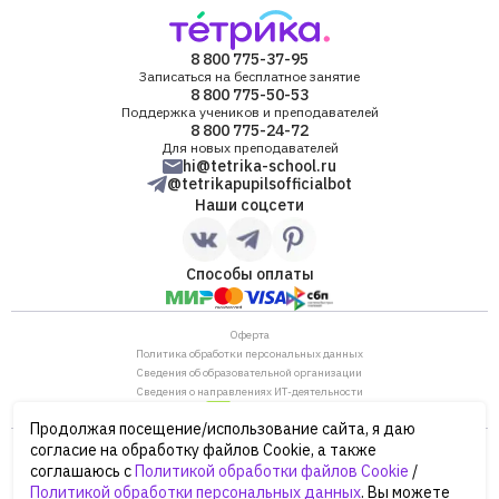
8 800 775-37-95
Записаться на бесплатное занятие
8 800 775-50-53
Поддержка учеников и преподавателей
8 800 775-24-72
Для новых преподавателей
hi@tetrika-school.ru
@tetrikapupilsofficialbot
Наши соцсети
Способы оплаты
Оферта
Политика обработки персональных данных
Сведения об образовательной организации
Сведения о направлениях ИТ-деятельности
Продолжая посещение/использование сайта, я даю
ОГРН: 1187746880530
согласие на обработку файлов Cookie, а также
ИНН/КПП: 7702446568/770901001
соглашаюсь с
Политикой обработки файлов Cookie
/
105120, г. Москва, ул. Нижняя Сыромятническая,
Политикой обработки персональных данных
. Вы можете
дом 10, строение 12, этаж 4