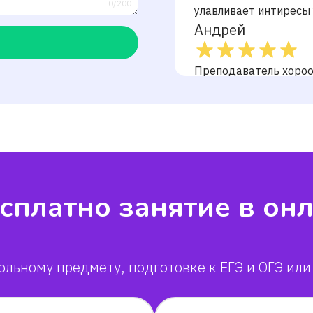
0/200
улавливает интиресы
Андрей
Преподаватель хороо 
на бал 4.35, а учился 
Мария
Вова
Галбадар
сплатно занятие в он
Мария
ольному предмету, подготовке к ЕГЭ и ОГЭ или
Софья