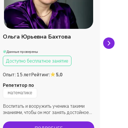
Ольга Юрьевна Бахтова
Тать
Браж
Данные проверены
Данны
Доступно бесплатное занятие
Дост
Опыт:
15 лет
Рейтинг:
5,0
Опыт:
Репетитор по
Репет
математике
мат
Воспитать и вооружить ученика такими
Повыси
знаниями, чтобы он мог занять достойное
научит
место в обществе и приносить ему
информ
максимальную пользу.
устной