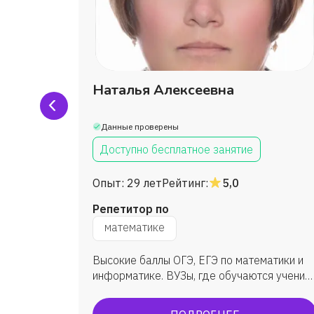
ченко
Наталья Алексеевна
Данные проверены
Доступно бесплатное занятие
Опыт:
29 лет
Рейтинг:
5,0
Репетитор по
математике
а с
Высокие баллы ОГЭ, ЕГЭ по математики и
ине
информатике. ВУЗы, где обучаются ученик:
ым
МГУ, ВШЭ, ИТМО, МФТИ, ЮФУ (ИММиКН -
а ученик
мехмат) и др.