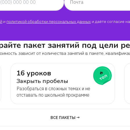
Почта
й
и
политикой обработки персональных данных
и даёте согласие на
айте пакет занятий под цели р
оимость зависит от количества занятий в пакете, квалифика
16 уроков
🔥
топ
Закрыть пробелы
Разобраться в сложных темах и не
отставать по школьной прокрамме
ВСЕ ПАКЕТЫ →