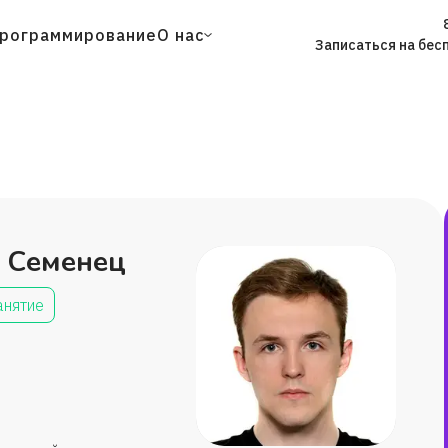
рограммирование
О нас
Записаться на бес
 Семенец
анятие