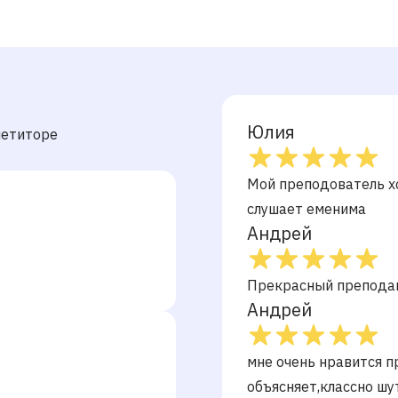
Юлия
петиторе
Мой преподователь х
слушает еменима
Андрей
Прекрасный преподав
Андрей
мне очень нравится п
объясняет,классно шу