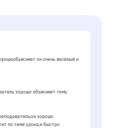
орошообьясняет он очень весёлый и
атель хорошо объясняет тему
реподаватель,он хорошо
тит по теме урока,и быстро