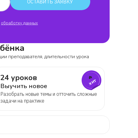
ОСТАВИТЬ ЗАЯВКУ
у меня в школе!!!!! Я бы очень хотела
!!!!!!!!!!!!!!!!
обработку данных
добрая! Любит посмеяться!
ебёнка
ции преподавателя, длительности урока
шанова Я хочу спросить можно? А
24 уроков
🔥
хит
Выучить новое
Разобрать новые темы и отточить сложные
задачи на практике
 заниматься с моим репетитором
в общении, хороший контакт с