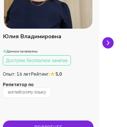
аватель .
Юлия Владимировна
Алин
Данные проверены
Данны
Доступно бесплатное занятие
Дост
Опыт:
16 лет
Рейтинг:
5,0
Опыт:
Репетитор по
Репет
английскому языку
англ
на
успешн
ОГЭ