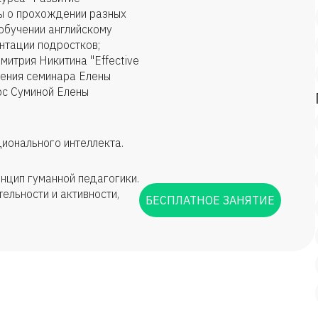
ы о прохождении разных
обучении английскому
нтации подростков;
итрия Никитина "Effective
дения семинара Елены
рс Суминой Елены
ционального интеллекта.
нцип гуманной педагогики.
ельности и активности,
БЕСПЛАТНОЕ ЗАНЯТИЕ