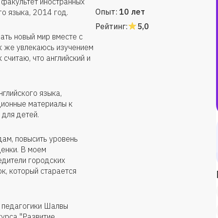
 факультет иностранных
Опыт:
10 лет
го языка, 2014 год.
Рейтинг:
5,0
ать новый мир вместе с
ак же увлекаюсь изучением
 считаю, что английский и
нглийского языка,
ионные материалы к
 для детей.
ам, повысить уровень
ценки. В моем
едители городских
ок, который старается
й педагогики Шалвы
урса "Развитие