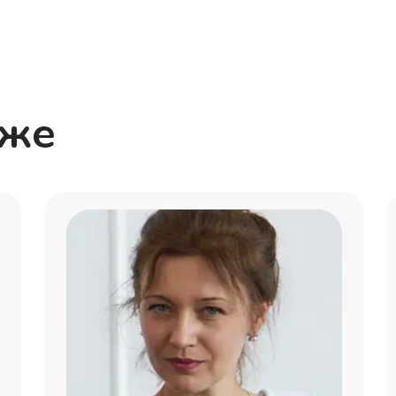
ребенком, понятно об
построен урок.
Евгения
Нам очень повезло с 
кже
Гришаевной! С первог
ребёнком. Ранее испы
языком. Занимаемся в
виден результат и да
Аделина
Очень хороший учител
рекомендую.
Катя
Полина Грешановна от