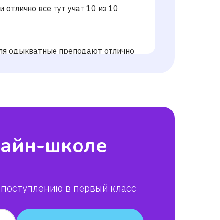
 отлично все тут учат 10 из 10
теля одыкватные преподают отлично
я отлично всё обясняют короче
купайте всё клаааааааассссс
лайн-школе
материал, легко усвоить; находит
 поступлению в первый класс
ь хороший репетитор по английскому