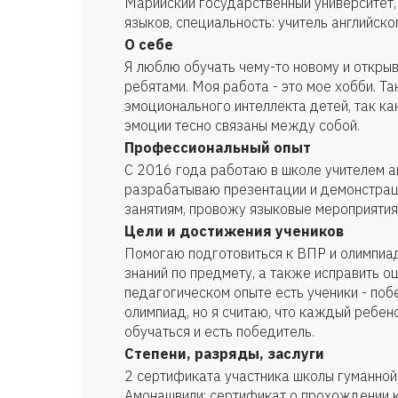
Марийский государственный университет,
языков, специальность: учитель английско
О себе
Я люблю обучать чему-то новому и открыв
ребятами. Моя работа - это мое хобби. Т
эмоционального интеллекта детей, так как
эмоции тесно связаны между собой.
Профессиональный опыт
С 2016 года работаю в школе учителем а
разрабатываю презентации и демонстрац
занятиям, провожу языковые мероприятия
Цели и достижения учеников
Помогаю подготовиться к ВПР и олимпиад
знаний по предмету, а также исправить о
педагогическом опыте есть ученики - поб
олимпиад, но я считаю, что каждый ребен
обучаться и есть победитель.
Степени, разряды, заслуги
2 сертификата участника школы гуманно
Амонашвили; сертификат о прохождении к