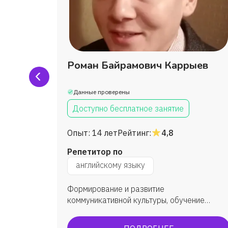
Роман Байрамович Каррыев
Данные проверены
Доступно бесплатное занятие
Опыт:
14 лет
Рейтинг:
4,8
Репетитор по
английскому языку
рамма,
Формирование и развитие
ки в
коммуникативной культуры, обучение
практическому овладеванию английским
дмету,
языком, углубленное изучение. В