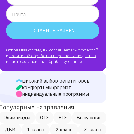
Почта
ОСТАВИТЬ ЗАЯВКУ
Отправляя форму, вы соглашаетесь с
офертой
и
политикой обработки персональных данных
и даёте согласие на
обработку данных
широкий выбор репетиторов
комфортный формат
индивидуальные программы
Популярные направления
Олимпиады
ОГЭ
ЕГЭ
Выпускник
ДВИ
1 класс
2 класс
3 класс