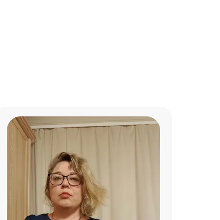
ъясняет материал, интересно
нашим преподавателем - Полиной
о занятия нашла общий язык с
тывали сложности с английским
сего несколько месяцев ,но уже
же уже полюбили этот предмет. Ребё
ь, хорошо подает материал,
личный педогог всем её советую!!!