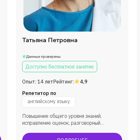
Анфиса
Очень хороший препод
Николь
Татьяна Петровна
Платон
Данные проверены
Эльвира ♻️
Доступно бесплатное занятие
Опыт:
14 лет
Рейтинг:
4,9
Светлана
Репетитор по
английскому языку
Соколова Кристи
Повышение общего уровня знаний,
Бексултан
исправление оценок, разговорный
английский, ЕГЭ, ВПР, олимпиады,
преодоление языкового барьера. Все мои
Елена