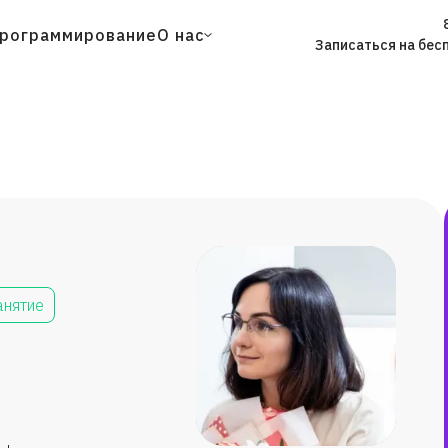
рограммирование
О нас
Записаться на бес
анятие