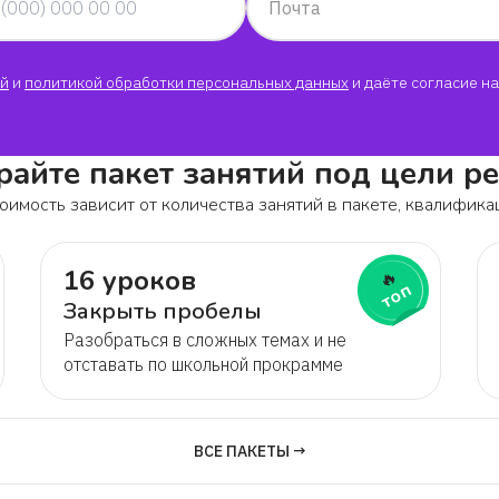
Почта
языку даже лучше чем 
такого учителя на всегда!!!
й
и
политикой обработки персональных данных
и даёте согласие на
Юлия
Она очень хорошая и 
айте пакет занятий под цели р
Вероника
оимость зависит от количества занятий в пакете, квалифика
До завтра Полина Гри
16 уроков
🔥
сколько вам лет
топ
Закрыть пробелы
София
Разобраться в сложных темах и не
отставать по школьной прокрамме
Мне очень нравиться
Захар
ВСЕ ПАКЕТЫ →
Грамотная, приятная 